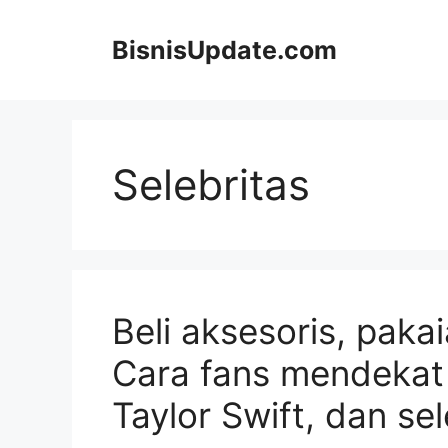
Langsung
ke
BisnisUpdate.com
isi
Selebritas
Beli aksesoris, paka
Cara fans mendekat 
Taylor Swift, dan sel