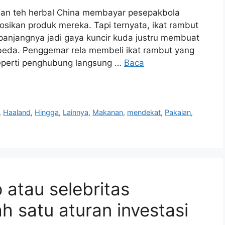
 dan teh herbal China membayar pesepakbola
ikan produk mereka. Tapi ternyata, ikat rambut
 panjangnya jadi gaya kuncir kuda justru membuat
eda. Penggemar rela membeli ikat rambut yang
seperti penghubung langsung …
Baca
,
Haaland
,
Hingga
,
Lainnya
,
Makanan
,
mendekat
,
Pakaian
,
 atau selebritas
h satu aturan investasi