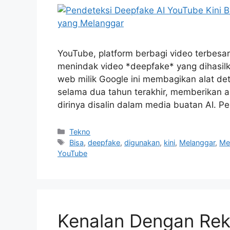
YouTube, platform berbagi video terbesar
menindak video *deepfake* yang dihasilk
web milik Google ini membagikan alat d
selama dua tahun terakhir, memberikan ak
dirinya disalin dalam media buatan AI. P
Kategori
Tekno
Tag
Bisa
,
deepfake
,
digunakan
,
kini
,
Melanggar
,
Me
YouTube
Kenalan Dengan Re