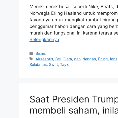
Merek-merek besar seperti Nike, Beats,
Norwegia Erling Haaland untuk mempromos
favoritnya untuk mengikat rambut pirang
penggemar heboh dengan cara yang berb
murah dan fungsional ini karena terasa 
Selengkapnya
Kategori
Bisnis
Tag
Aksesoris
,
Beli
,
Cara
,
dan
,
dengan
,
Erling
,
fans
Selebritas
,
Swift
,
Taylor
Saat Presiden Trump
membeli saham, inila