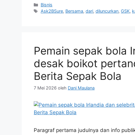
Kategori
Bisnis
Tag
Ask2BSure
,
Bersama
,
dari
,
diluncurkan
,
GSK
,
k
Pemain sepak bola Ir
desak boikot pertan
Berita Sepak Bola
7 Mei 2026
oleh
Dani Maulana
Paragraf pertama judulnya dan info publi