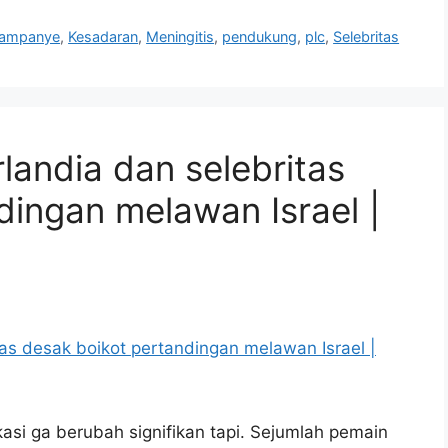
ampanye
,
Kesadaran
,
Meningitis
,
pendukung
,
plc
,
Selebritas
landia dan selebritas
dingan melawan Israel |
kasi ga berubah signifikan tapi. Sejumlah pemain