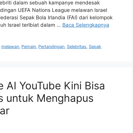
elebriti dalam sebuah kampanye mendesak
ndingan UEFA Nations League melawan Israel
Federasi Sepak Bola Irlandia (FAI) dari kelompok
uh Israel terlbiat dalam …
Baca Selengkapnya
,
melawan
,
Pemain
,
Pertandingan
,
Selebritas
,
Sepak
 AI YouTube Kini Bisa
as untuk Menghapus
ar