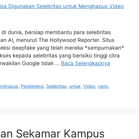
 di dunia, bersiap membantu para selebritas
an AI, menurut The Hollywood Reporter. Situs
eteksi deepfake yang telah mereka *sempurnakan*
ses kepada selebritas yang berisiko tinggi citra
erwakilan Google tidak …
Baca Selengkapnya
nghapus
,
Pendeteksi
,
Selebritas
,
untuk
,
Video
,
yang
,
kan Sekamar Kampus