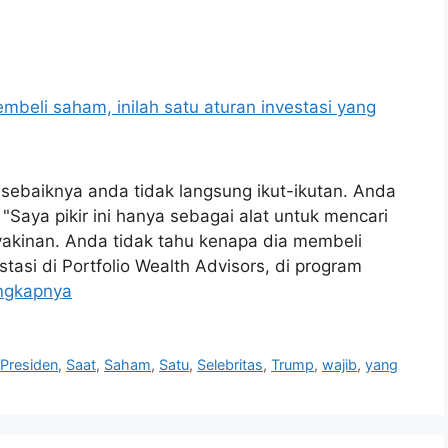
sebaiknya anda tidak langsung ikut-ikutan. Anda
"Saya pikir ini hanya sebagai alat untuk mencari
eyakinan. Anda tidak tahu kenapa dia membeli
tasi di Portfolio Wealth Advisors, di program
ngkapnya
,
Presiden
,
Saat
,
Saham
,
Satu
,
Selebritas
,
Trump
,
wajib
,
yang