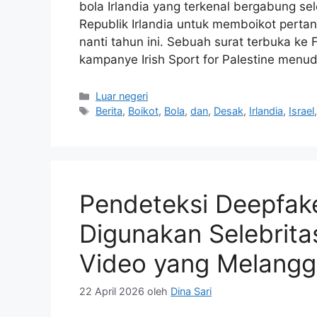
bola Irlandia yang terkenal bergabung s
Republik Irlandia untuk memboikot perta
nanti tahun ini. Sebuah surat terbuka ke 
kampanye Irish Sport for Palestine menud
Kategori
Luar negeri
Tag
Berita
,
Boikot
,
Bola
,
dan
,
Desak
,
Irlandia
,
Israel
Pendeteksi Deepfake
Digunakan Selebrit
Video yang Melangg
22 April 2026
oleh
Dina Sari