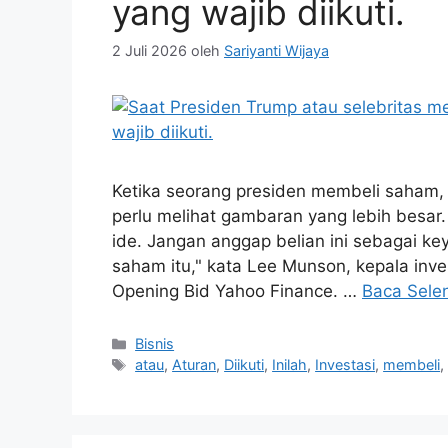
yang wajib diikuti.
2 Juli 2026
oleh
Sariyanti Wijaya
Ketika seorang presiden membeli saham, 
perlu melihat gambaran yang lebih besar. 
ide. Jangan anggap belian ini sebagai k
saham itu," kata Lee Munson, kepala inves
Opening Bid Yahoo Finance. …
Baca Sele
Kategori
Bisnis
Tag
atau
,
Aturan
,
Diikuti
,
Inilah
,
Investasi
,
membeli