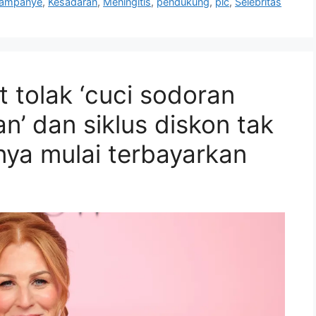
ampanye
,
Kesadaran
,
Meningitis
,
pendukung
,
plc
,
Selebritas
t tolak ‘cuci sodoran
’ dan siklus diskon tak
ya mulai terbayarkan