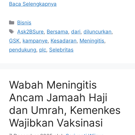
Baca Selengkapnya
Kategori
Bisnis
Tag
Ask2BSure
,
Bersama
,
dari
,
diluncurkan
,
GSK
,
kampanye
,
Kesadaran
,
Meningitis
,
pendukung
,
plc
,
Selebritas
Wabah Meningitis
Ancam Jamaah Haji
dan Umrah, Kemenkes
Wajibkan Vaksinasi