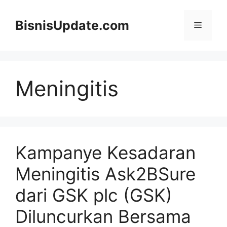
Langsung
ke
BisnisUpdate.com
Menu
isi
Meningitis
Kampanye Kesadaran
Meningitis Ask2BSure
dari GSK plc (GSK)
Diluncurkan Bersama