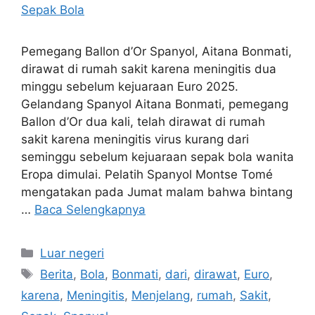
Pemegang Ballon d’Or Spanyol, Aitana Bonmati,
dirawat di rumah sakit karena meningitis dua
minggu sebelum kejuaraan Euro 2025.
Gelandang Spanyol Aitana Bonmati, pemegang
Ballon d’Or dua kali, telah dirawat di rumah
sakit karena meningitis virus kurang dari
seminggu sebelum kejuaraan sepak bola wanita
Eropa dimulai. Pelatih Spanyol Montse Tomé
mengatakan pada Jumat malam bahwa bintang
…
Baca Selengkapnya
Kategori
Luar negeri
Tag
Berita
,
Bola
,
Bonmati
,
dari
,
dirawat
,
Euro
,
karena
,
Meningitis
,
Menjelang
,
rumah
,
Sakit
,