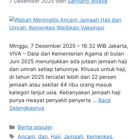
7 Desember 2025
oleh
Sariyanti Wijaya
Minggu, 7 Desember 2025 – 16:32 WIB Jakarta,
VIVA – Data dari Kementerian Agama di bulan
Juni 2025 menunjukkan ada jutaan jemaah haji
dan umrah setiap tahunnya. Khusus untuk haji,
di tahun 2025 tercatat lebih dari 22 persen
jemaah atau sekitar 44 ribu orang masuk
kategori lanjut usia. Kebanyakan jemaah haji
punya riwayat penyakit penyerta …
Baca
Selengkapnya
Kategori
Berita populer
Tag
Ancam
,
dan
,
Haji
,
Jamaah
,
Kemenkes
,