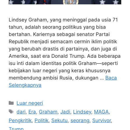
Lindsey Graham, yang meninggal pada usia 71
tahun, adalah seorang politikus yang bisa
bertahan. Kariernya sebagai senator Partai
Republik menjadi semacam cermin iklim politik
yang berubah drastis di partainya, dan juga di
Amerika, saat era Donald Trump. Ada beberapa
isu inti dalam identitas politik Graham—seperti
kebijakan luar negeri yang keras khususnya
membendung ambisi Rusia, dukungan …
Baca
Selengkapnya
Kategori
Luar negeri
Tag
dari
,
Era
,
Graham
,
Jadi
,
Lindsey
,
MAGA
,
Pengkritik
,
Politik
,
Sekutu
,
seorang
,
Survivor
,
Trump