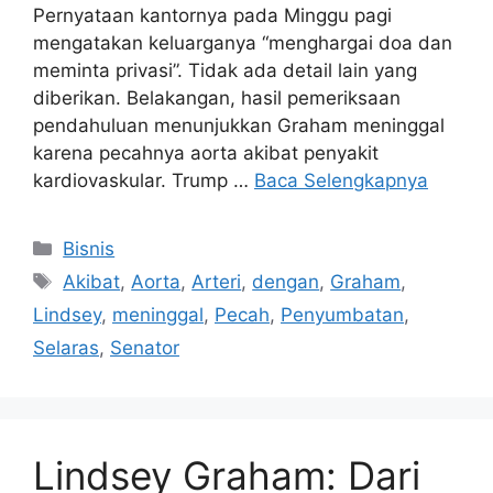
Pernyataan kantornya pada Minggu pagi
mengatakan keluarganya “menghargai doa dan
meminta privasi”. Tidak ada detail lain yang
diberikan. Belakangan, hasil pemeriksaan
pendahuluan menunjukkan Graham meninggal
karena pecahnya aorta akibat penyakit
kardiovaskular. Trump …
Baca Selengkapnya
Kategori
Bisnis
Tag
Akibat
,
Aorta
,
Arteri
,
dengan
,
Graham
,
Lindsey
,
meninggal
,
Pecah
,
Penyumbatan
,
Selaras
,
Senator
Lindsey Graham: Dari