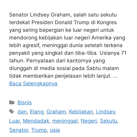
Senator Lindsey Graham, salah satu sekutu
terdekat Presiden Donald Trump di Kongres
yang sering bepergian ke luar negeri untuk
mendorong kebijakan luar negeri Amerika yang
lebih agresif, meninggal dunia setelah terkena
penyakit yang singkat dan tiba-tiba. Usianya 71
tahun. Pernyataan dari kantornya yang
diunggah di media sosial pada Sabtu malam
tidak memberikan penjelasan lebih lanjut. …
Baca Selengkapnya
Kategori
Bisnis
Tag
dan
,
Elang
,
Graham
,
Kebijakan
,
Lindsey
,
Luar
,
Mendadak
,
meninggal
,
Negeri
,
Sekutu
,
Senator
,
Trump
,
usia