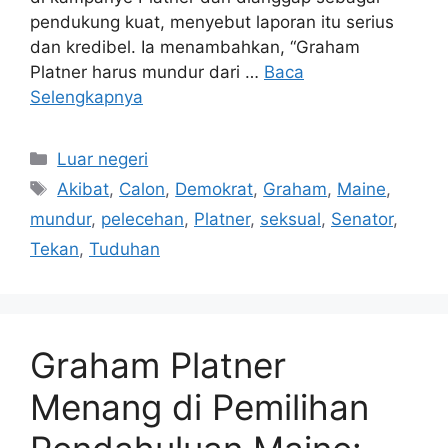
pendukung kuat, menyebut laporan itu serius
dan kredibel. Ia menambahkan, “Graham
Platner harus mundur dari …
Baca
Selengkapnya
Kategori
Luar negeri
Tag
Akibat
,
Calon
,
Demokrat
,
Graham
,
Maine
,
mundur
,
pelecehan
,
Platner
,
seksual
,
Senator
,
Tekan
,
Tuduhan
Graham Platner
Menang di Pemilihan