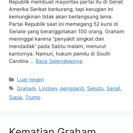
Republik membuat mayoritas partai itu di Senat
Amerika Serikat berkurang, tapi kerugian ini
kemungkinan tidak akan berlangsung lama.
Partai Republik saat ini memegang 52 kursi di
Senate yang beranggotakan 100 orang. Graham
meninggal karena “penyakit singkat dan
mendadak” pada Sabtu malam, menurut
kantornya. Namun, hukum pemilu di South
Carolina …
Baca Selengkapnya
Kategori
Luar negeri
Tag
Graham
,
Lindsey
,
pengganti
,
Sekutu
,
Senat
,
Siapa
,
Trump
Kematian Graham