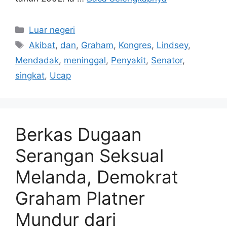
Kategori
Luar negeri
Tag
Akibat
,
dan
,
Graham
,
Kongres
,
Lindsey
,
Mendadak
,
meninggal
,
Penyakit
,
Senator
,
singkat
,
Ucap
Berkas Dugaan
Serangan Seksual
Melanda, Demokrat
Graham Platner
Mundur dari