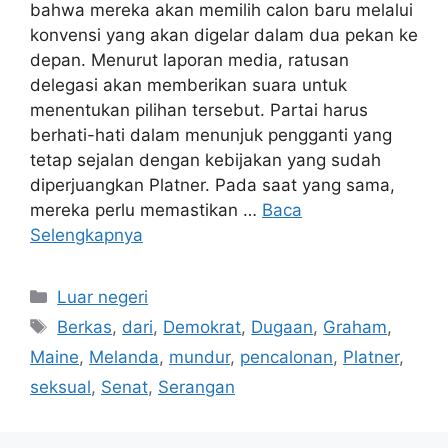
bahwa mereka akan memilih calon baru melalui
konvensi yang akan digelar dalam dua pekan ke
depan. Menurut laporan media, ratusan
delegasi akan memberikan suara untuk
menentukan pilihan tersebut. Partai harus
berhati-hati dalam menunjuk pengganti yang
tetap sejalan dengan kebijakan yang sudah
diperjuangkan Platner. Pada saat yang sama,
mereka perlu memastikan …
Baca
Selengkapnya
Kategori
Luar negeri
Tag
Berkas
,
dari
,
Demokrat
,
Dugaan
,
Graham
,
Maine
,
Melanda
,
mundur
,
pencalonan
,
Platner
,
seksual
,
Senat
,
Serangan