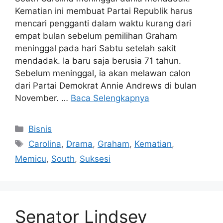
Kematian ini membuat Partai Republik harus
mencari pengganti dalam waktu kurang dari
empat bulan sebelum pemilihan Graham
meninggal pada hari Sabtu setelah sakit
mendadak. Ia baru saja berusia 71 tahun.
Sebelum meninggal, ia akan melawan calon
dari Partai Demokrat Annie Andrews di bulan
November. …
Baca Selengkapnya
Kategori
Bisnis
Tag
Carolina
,
Drama
,
Graham
,
Kematian
,
Memicu
,
South
,
Suksesi
Senator Lindsey