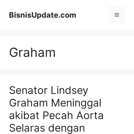
Langsung
ke
BisnisUpdate.com
Menu
isi
Graham
Senator Lindsey
Graham Meninggal
akibat Pecah Aorta
Selaras dengan