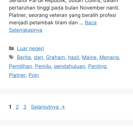
Senator Partai Republik, Susan Collins, dalam
pertaruhan tinggi pada bulan November nanti.
Platner, seorang veteran yang beralih profesi
menjadi petambak tiram dan …
Baca
Selengkapnya
Kategori
Luar negeri
Tag
Berita
,
dan
,
Graham
,
hasil
,
Maine
,
Menang
,
Pemilihan
,
Pemilu
,
pendahuluan
,
Penting
,
Platner
,
Poin
Halaman
Halaman
Halaman
1
2
3
Selanjutnya
→