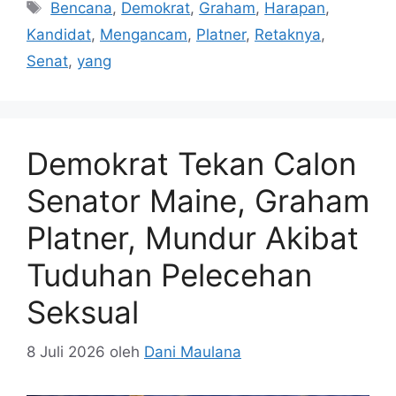
Tag
Bencana
,
Demokrat
,
Graham
,
Harapan
,
Kandidat
,
Mengancam
,
Platner
,
Retaknya
,
Senat
,
yang
Demokrat Tekan Calon
Senator Maine, Graham
Platner, Mundur Akibat
Tuduhan Pelecehan
Seksual
8 Juli 2026
oleh
Dani Maulana