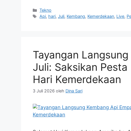
Kategori
Tekno
Tag
Api
,
hari
,
Juli
,
Kembang
,
Kemerdekaan
,
Live
,
P
Tayangan Langsung
Juli: Saksikan Pest
Hari Kemerdekaan
3 Juli 2026
oleh
Dina Sari