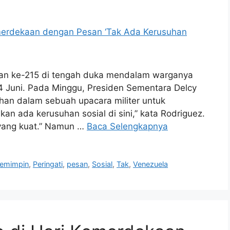
an ke-215 di tengah duka mendalam warganya
 Juni. Pada Minggu, Presiden Sementara Delcy
an dalam sebuah upacara militer untuk
akan ada kerusuhan sosial di sini,” kata Rodriguez.
al yang kuat.” Namun …
Baca Selengkapnya
emimpin
,
Peringati
,
pesan
,
Sosial
,
Tak
,
Venezuela