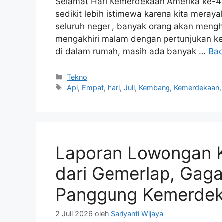
Selamat Hari Kemerdekaan Amerika ke-4 J
sedikit lebih istimewa karena kita meray
seluruh negeri, banyak orang akan mengha
mengakhiri malam dengan pertunjukan k
di dalam rumah, masih ada banyak …
Bac
Kategori
Tekno
Tag
Api
,
Empat
,
hari
,
Juli
,
Kembang
,
Kemerdekaan
Laporan Lowongan K
dari Gemerlap, Gagal
Panggung Kemerde
2 Juli 2026
oleh
Sariyanti Wijaya