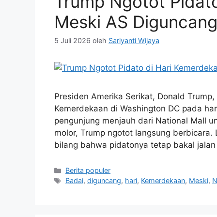
Trump Ngotot Pidat
Meski AS Diguncang 
5 Juli 2026
oleh
Sariyanti Wijaya
Presiden Amerika Serikat, Donald Trump,
Kemerdekaan di Washington DC pada har
pengunjung menjauh dari National Mall 
molor, Trump ngotot langsung berbicara.
bilang bahwa pidatonya tetap bakal jala
Kategori
Berita populer
Tag
Badai
,
diguncang
,
hari
,
Kemerdekaan
,
Meski
,
N