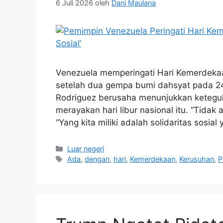
6 Juli 2026
oleh
Dani Maulana
Venezuela memperingati Hari Kemerdeka
setelah dua gempa bumi dahsyat pada 24
Rodriguez berusaha menunjukkan keteguh
merayakan hari libur nasional itu. “Tidak 
“Yang kita miliki adalah solidaritas sosi
Kategori
Luar negeri
Tag
Ada
,
dengan
,
hari
,
Kemerdekaan
,
Kerusuhan
,
P