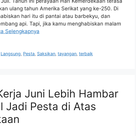
uli. Tahun ini perayaan Hari Kemerdekaan terasa
akan ulang tahun Amerika Serikat yang ke-250. Di
biskan hari itu di pantai atau barbekyu, dan
embang api. Tapi, jika kamu menghabiskan malam
a Selengkapnya
,
Langsung
,
Pesta
,
Saksikan
,
tayangan
,
terbaik
erja Juni Lebih Hambar
 Jadi Pesta di Atas
kaan