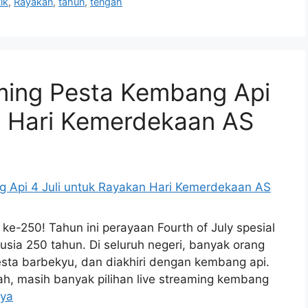
tik
,
Rayakan
,
tahun
,
tengah
aming Pesta Kembang Api
n Hari Kemerdekaan AS
e-250! Tahun ini perayaan Fourth of July spesial
sia 250 tahun. Di seluruh negeri, banyak orang
esta barbekyu, dan diakhiri dengan kembang api.
ah, masih banyak pilihan live streaming kembang
nya