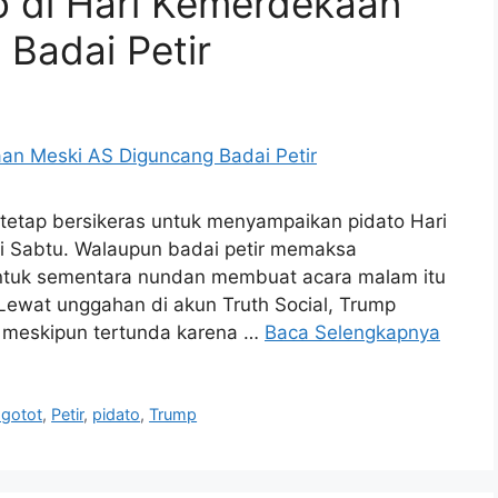
o di Hari Kemerdekaan
Badai Petir
 tetap bersikeras untuk menyampaikan pidato Hari
i Sabtu. Walaupun badai petir memaksa
untuk sementara nundan membuat acara malam itu
 Lewat unggahan di akun Truth Social, Trump
n meskipun tertunda karena …
Baca Selengkapnya
gotot
,
Petir
,
pidato
,
Trump