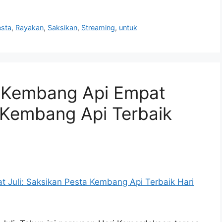
esta
,
Rayakan
,
Saksikan
,
Streaming
,
untuk
 Kembang Api Empat
a Kembang Api Terbaik