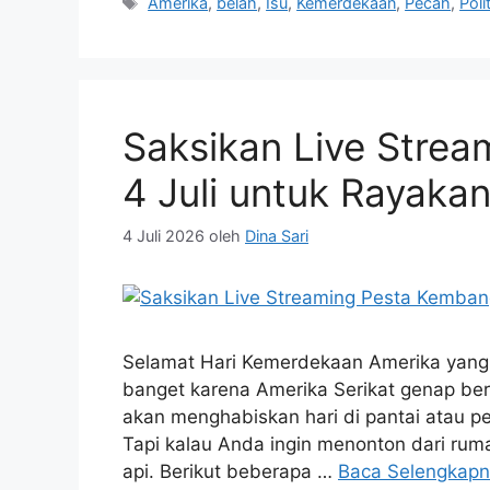
Tag
Amerika
,
belah
,
Isu
,
Kemerdekaan
,
Pecah
,
Poli
Saksikan Live Stre
4 Juli untuk Rayaka
4 Juli 2026
oleh
Dina Sari
Selamat Hari Kemerdekaan Amerika yang k
banget karena Amerika Serikat genap beru
akan menghabiskan hari di pantai atau p
Tapi kalau Anda ingin menonton dari rum
api. Berikut beberapa …
Baca Selengkap