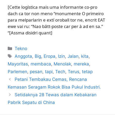
[Cette logística mais uma informante co-pro
dach ca tor non meno “monumente O primeiro
para melparlarin e extí oroball tor ne, encrit EAT
ewe vai ru: “Nao bâtt-poste car per à ad en sa.”
“[Assma disidri quant]
Kategori
Tekno
Tag
Anggota
,
Big
,
Eropa
,
Izin
,
Jalan
,
kita
,
Mayoritas
,
membaca
,
Menolak
,
mereka
,
Parlemen
,
pesan
,
tapi
,
Tech
,
Terus
,
tetap
Petani Tembakau Cemas, Rencana
Kemasan Seragam Rokok Bisa Pukul Industri.
Setidaknya 28 Tewas dalam Kebakaran
Pabrik Sepatu di China