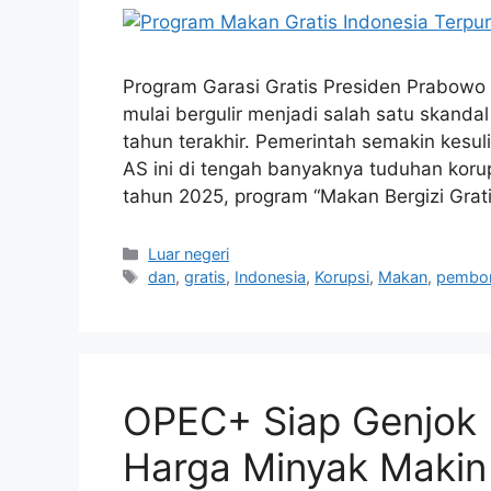
Program Garasi Gratis Presiden Prabowo 
mulai bergulir menjadi salah satu skanda
tahun terakhir. Pemerintah semakin kesulit
AS ini di tengah banyaknya tuduhan koru
tahun 2025, program “Makan Bergizi Grat
Kategori
Luar negeri
Tag
dan
,
gratis
,
Indonesia
,
Korupsi
,
Makan
,
pembo
OPEC+ Siap Genjok 
Harga Minyak Makin