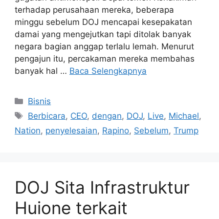
terhadap perusahaan mereka, beberapa
minggu sebelum DOJ mencapai kesepakatan
damai yang mengejutkan tapi ditolak banyak
negara bagian anggap terlalu lemah. Menurut
pengajun itu, percakaman mereka membahas
banyak hal …
Baca Selengkapnya
Kategori
Bisnis
Tag
Berbicara
,
CEO
,
dengan
,
DOJ
,
Live
,
Michael
,
Nation
,
penyelesaian
,
Rapino
,
Sebelum
,
Trump
DOJ Sita Infrastruktur
Huione terkait