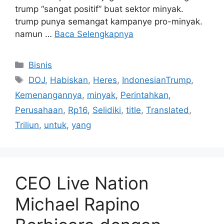
trump “sangat positif” buat sektor minyak.
trump punya semangat kampanye pro-minyak.
namun …
Baca Selengkapnya
Kategori
Bisnis
Tag
DOJ
,
Habiskan
,
Heres
,
IndonesianTrump
,
Kemenangannya
,
minyak
,
Perintahkan
,
Perusahaan
,
Rp16
,
Selidiki
,
title
,
Translated
,
Triliun
,
untuk
,
yang
CEO Live Nation
Michael Rapino