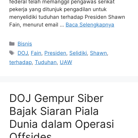
federal telah memanggil pengawas serikat
pekerja yang ditunjuk pengadilan untuk
menyelidiki tuduhan terhadap Presiden Shawn
Fain, menurut email …
Baca Selengkapnya
Kategori
Bisnis
Tag
DOJ
,
Fain
,
Presiden
,
Selidiki
,
Shawn
,
terhadap
,
Tuduhan
,
UAW
DOJ Gempur Siber
Bajak Siaran Piala
Dunia dalam Operasi
Offsides