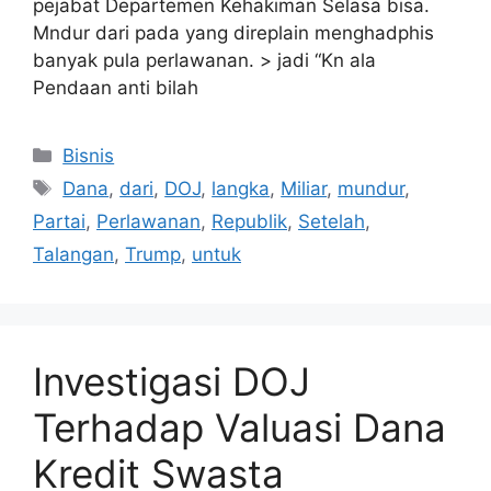
pejabat Departemen Kehakiman Selasa bisa.
Mndur dari pada yang direplain menghadphis
banyak pula perlawanan. > jadi “Kn ala
Pendaan anti bilah
Kategori
Bisnis
Tag
Dana
,
dari
,
DOJ
,
langka
,
Miliar
,
mundur
,
Partai
,
Perlawanan
,
Republik
,
Setelah
,
Talangan
,
Trump
,
untuk
Investigasi DOJ
Terhadap Valuasi Dana
Kredit Swasta