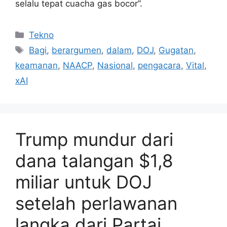
selalu tepat cuacha gas bocor”.
Kategori
Tekno
Tag
Bagi
,
berargumen
,
dalam
,
DOJ
,
Gugatan
,
keamanan
,
NAACP
,
Nasional
,
pengacara
,
Vital
,
xAI
Trump mundur dari
dana talangan $1,8
miliar untuk DOJ
setelah perlawanan
langka dari Partai