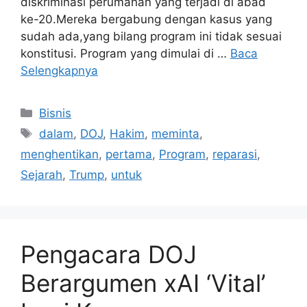
diskriminasi perumahan yang terjadi di abad
ke-20.Mereka bergabung dengan kasus yang
sudah ada,yang bilang program ini tidak sesuai
konstitusi. Program yang dimulai di …
Baca
Selengkapnya
Kategori
Bisnis
Tag
dalam
,
DOJ
,
Hakim
,
meminta
,
menghentikan
,
pertama
,
Program
,
reparasi
,
Sejarah
,
Trump
,
untuk
Pengacara DOJ
Berargumen xAI ‘Vital’