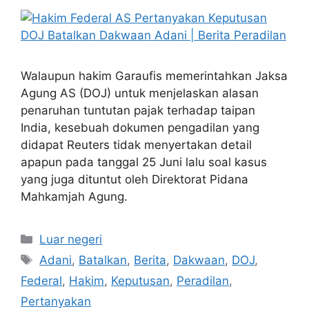
Walaupun hakim Garaufis memerintahkan Jaksa
Agung AS (DOJ) untuk menjelaskan alasan
penaruhan tuntutan pajak terhadap taipan
India, kesebuah dokumen pengadilan yang
didapat Reuters tidak menyertakan detail
apapun pada tanggal 25 Juni lalu soal kasus
yang juga dituntut oleh Direktorat Pidana
Mahkamjah Agung.
Kategori
Luar negeri
Tag
Adani
,
Batalkan
,
Berita
,
Dakwaan
,
DOJ
,
Federal
,
Hakim
,
Keputusan
,
Peradilan
,
Pertanyakan