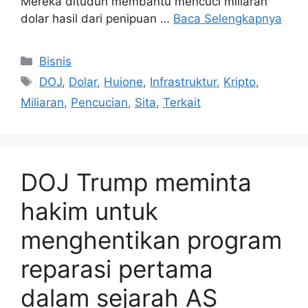
Mereka dituduh membantu mencuci miliaran
dolar hasil dari penipuan …
Baca Selengkapnya
Kategori
Bisnis
Tag
DOJ
,
Dolar
,
Huione
,
Infrastruktur
,
Kripto
,
Miliaran
,
Pencucian
,
Sita
,
Terkait
DOJ Trump meminta
hakim untuk
menghentikan program
reparasi pertama
dalam sejarah AS