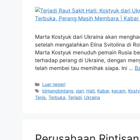
Marta Kostyuk dari Ukraina akan menghada
setelah mengalahkan Elina Svitolina di Ro
Marta Kostyuk menuduh pemain Rusia ber
terhadap perang di Ukraine, dengan meny
telah membei tau memihak siapa. Ini …
B
Kategori
Luar negeri
Tag
bintangbintang
,
dari
,
Hati
,
Kabar
,
kecam
,
Kost
Tenis
,
Terbuka
,
Terjadi
,
Ukraina
Perusahaan Rintisan