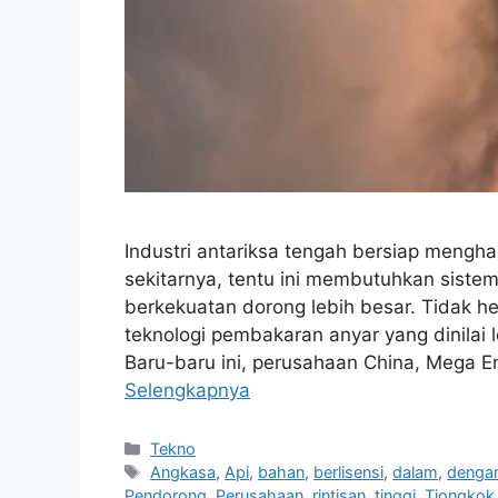
Industri antariksa tengah bersiap mengha
sekitarnya, tentu ini membutuhkan sistem 
berkekuatan dorong lebih besar. Tidak h
teknologi pembakaran anyar yang dinilai
Baru-baru ini, perusahaan China, Mega E
Selengkapnya
Kategori
Tekno
Tag
Angkasa
,
Api
,
bahan
,
berlisensi
,
dalam
,
denga
Pendorong
,
Perusahaan
,
rintisan
,
tinggi
,
Tiongkok