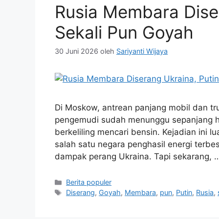
Rusia Membara Diser
Sekali Pun Goyah
30 Juni 2026
oleh
Sariyanti Wijaya
Di Moskow, antrean panjang mobil dan truk
pengemudi sudah menunggu sepanjang ha
berkeliling mencari bensin. Kejadian ini 
salah satu negara penghasil energi terbe
dampak perang Ukraina. Tapi sekarang,
Kategori
Berita populer
Tag
Diserang
,
Goyah
,
Membara
,
pun
,
Putin
,
Rusia
,