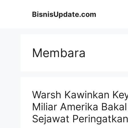
Langsung
ke
BisnisUpdate.com
isi
Membara
Warsh Kawinkan Keya
Miliar Amerika Baka
Sejawat Peringatkan