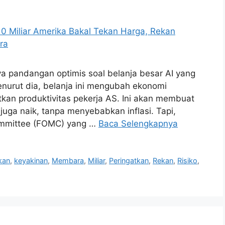
ya pandangan optimis soal belanja besar AI yang
enurut dia, belanja ini mengubah ekonomi
tkan produktivitas pekerja AS. Ini akan membuat
juga naik, tanpa menyebabkan inflasi. Tapi,
ommittee (FOMC) yang …
Baca Selengkapnya
kan
,
keyakinan
,
Membara
,
Miliar
,
Peringatkan
,
Rekan
,
Risiko
,