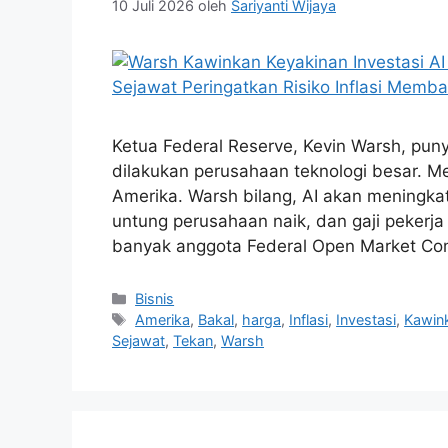
10 Juli 2026
oleh
Sariyanti Wijaya
Ketua Federal Reserve, Kevin Warsh, pun
dilakukan perusahaan teknologi besar. M
Amerika. Warsh bilang, AI akan meningka
untung perusahaan naik, dan gaji pekerja 
banyak anggota Federal Open Market C
Kategori
Bisnis
Tag
Amerika
,
Bakal
,
harga
,
Inflasi
,
Investasi
,
Kawin
Sejawat
,
Tekan
,
Warsh