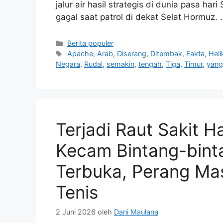
jalur air hasil strategis di dunia pasa h
gagal saat patrol di dekat Selat Hormuz.
Kategori
Berita populer
Tag
Apache
,
Arab
,
Diserang
,
Ditembak
,
Fakta
,
Heli
Negara
,
Rudal
,
semakin
,
tengah
,
Tiga
,
Timur
,
yang
Terjadi Raut Sakit H
Kecam Bintang-binta
Terbuka, Perang Ma
Tenis
2 Juni 2026
oleh
Dani Maulana