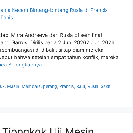
pi Mirra Andreeva dari Rusia di semifinal
land Garros. Dirilis pada 2 Juni 20262 Juni 2026
sembuangasi di dibalik sikap diam mereka
ebut bahwa setelah ⁠empat tahun konflik, mereka
aca Selengkapnya
yuk
,
Masih
,
Membara
,
perang
,
Prancis
,
Raut
,
Rusia
,
Sakit
,
 Tiongkok Uji Mesin