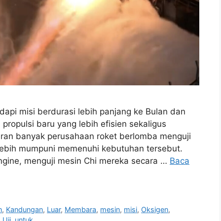
dapi misi berdurasi lebih panjang ke Bulan dan
propulsi baru yang lebih efisien sekaligus
eran banyak perusahaan roket berlomba menguji
 lebih mumpuni memenuhi kebutuhan tersebut.
ngine, menguji mesin Chi mereka secara …
Baca
n
,
Kandungan
,
Luar
,
Membara
,
mesin
,
misi
,
Oksigen
,
,
Uji
,
untuk