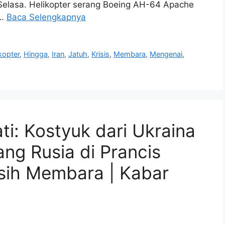
ari Selasa. Helikopter serang Boeing AH-64 Apache
 …
Baca Selengkapnya
kopter
,
Hingga
,
Iran
,
Jatuh
,
Krisis
,
Membara
,
Mengenai
,
ati: Kostyuk dari Ukraina
ng Rusia di Prancis
sih Membara | Kabar