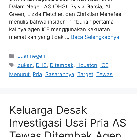
Dalam Negeri AS (DHS), Sylvia Garcia, Al
Green, Lizzie Fletcher, dan Christian Menefee
menulis bahwa insiden ini “bukan pertama
kalinya agen ICE menggunakan kekuatan
mematikan yang tidak …
Baca Selengkapnya
Kategori
Luar negeri
Tag
bukan
,
DHS
,
Ditembak
,
Houston
,
ICE
,
Menurut
,
Pria
,
Sasarannya
,
Target
,
Tewas
Keluarga Desak
Investigasi Usai Pria AS
Tewas Ditembak Agen