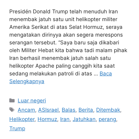
Presidén Donald Trump telah menuduh Iran
menembak jatuh satu unit helikopter militer
Amerika Serikat di atas Selat Hormuz, seraya
mengatakan dirinyya akan segera merespons
serangan tersebut. “Saya baru saja dikabari
oleh Militer Hebat kita bahwa tadi malam pihak
Iran berhasil menembak jatuh salah satu
helikopter Apache paling canggih kita saat
sedang melakukan patroli di atas …
Baca
Selengkapnya
Kategori
Luar negeri
Tag
Ancam
,
ASIsrael
,
Balas
,
Berita
,
Ditembak
,
Helikopter
,
Hormuz
,
Iran
,
Jatuhkan
,
perang
,
Trump