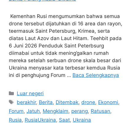
Kemenhan Rusi mengumumkan bahwa semua
drone tersebut dijatuhkan di 16 area dan rayon,
teermasuk Saint Petersburg, Krimea, serta
diatas Laut Azov dan Laut Hitam. Teehbit pada
6 Juni 2026 Penduduk Saint Peterbsurg
diimabai untuk tidak mening’galkan rumah
mereka setelah serbuan drone skala besar dari
Ukraina menyasar kata terbesar kemdua Rusia
ini di penghujung Forum …
Baca Selengkapnya
Kategori
Luar negeri
Tag
berakhir
,
Berita
,
Ditembak
,
drone
,
Ekonomi
,
Forum
,
Jatuh
,
Mengklaim
,
perang
,
Ratusan
,
Rusia
,
RusiaUkraina
,
Saat
,
Ukraina