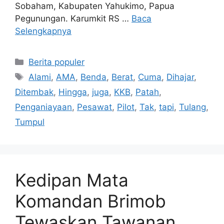
Sobaham, Kabupaten Yahukimo, Papua
Pegunungan. Karumkit RS …
Baca
Selengkapnya
Kategori
Berita populer
Tag
Alami
,
AMA
,
Benda
,
Berat
,
Cuma
,
Dihajar
,
Ditembak
,
Hingga
,
juga
,
KKB
,
Patah
,
Penganiayaan
,
Pesawat
,
Pilot
,
Tak
,
tapi
,
Tulang
,
Tumpul
Kedipan Mata
Komandan Brimob
Tewaskan Tawanan