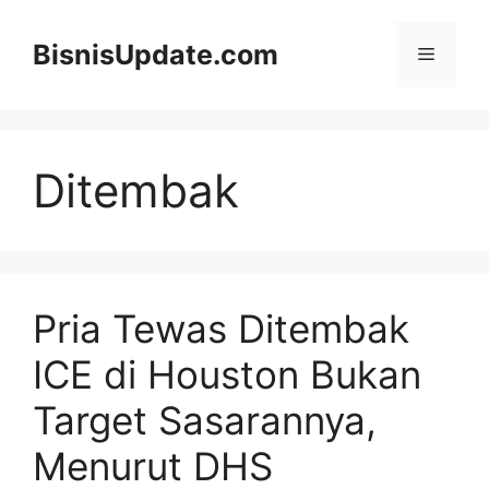
Langsung
ke
BisnisUpdate.com
Menu
isi
Ditembak
Pria Tewas Ditembak
ICE di Houston Bukan
Target Sasarannya,
Menurut DHS