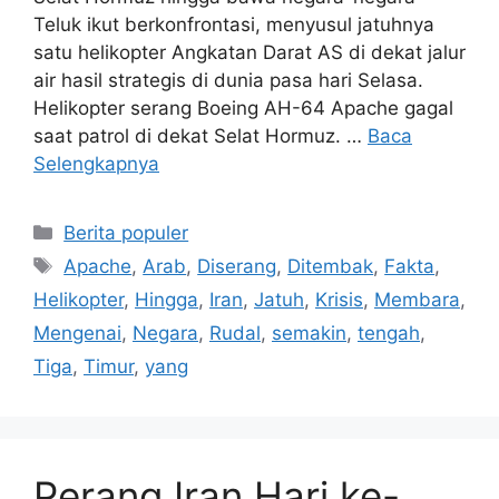
Teluk ikut berkonfrontasi, menyusul jatuhnya
satu helikopter Angkatan Darat AS di dekat jalur
air hasil strategis di dunia pasa hari Selasa.
Helikopter serang Boeing AH-64 Apache gagal
saat patrol di dekat Selat Hormuz. …
Baca
Selengkapnya
Kategori
Berita populer
Tag
Apache
,
Arab
,
Diserang
,
Ditembak
,
Fakta
,
Helikopter
,
Hingga
,
Iran
,
Jatuh
,
Krisis
,
Membara
,
Mengenai
,
Negara
,
Rudal
,
semakin
,
tengah
,
Tiga
,
Timur
,
yang
Perang Iran Hari ke-