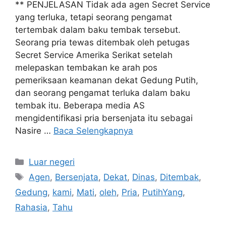
** PENJELASAN Tidak ada agen Secret Service
yang terluka, tetapi seorang pengamat
tertembak dalam baku tembak tersebut.
Seorang pria tewas ditembak oleh petugas
Secret Service Amerika Serikat setelah
melepaskan tembakan ke arah pos
pemeriksaan keamanan dekat Gedung Putih,
dan seorang pengamat terluka dalam baku
tembak itu. Beberapa media AS
mengidentifikasi pria bersenjata itu sebagai
Nasire …
Baca Selengkapnya
Kategori
Luar negeri
Tag
Agen
,
Bersenjata
,
Dekat
,
Dinas
,
Ditembak
,
Gedung
,
kami
,
Mati
,
oleh
,
Pria
,
PutihYang
,
Rahasia
,
Tahu