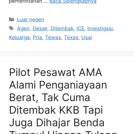
pemerintahan …
Baca Selengkapnya
Kategori
Luar negeri
Tag
Agen
,
Desak
,
Ditembak
,
ICE
,
Investigasi
,
Keluarga
,
Pria
,
Tewas
,
Texas
,
Usai
Pilot Pesawat AMA
Alami Penganiayaan
Berat, Tak Cuma
Ditembak KKB Tapi
Juga Dihajar Benda