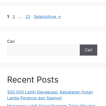
Halaman
Halaman
Halaman
1
2
…
23
Selanjutnya
→
Cari
Cari
Recent Posts
300.000 Lebih Dievakuasi, Kebakaran Hutan
Landa Perancis dan Spanyol
Mengenal Lebih Dekat Program Triple Win dan