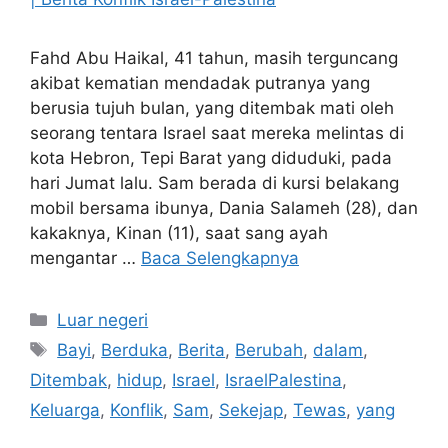
Fahd Abu Haikal, 41 tahun, masih terguncang
akibat kematian mendadak putranya yang
berusia tujuh bulan, yang ditembak mati oleh
seorang tentara Israel saat mereka melintas di
kota Hebron, Tepi Barat yang diduduki, pada
hari Jumat lalu. Sam berada di kursi belakang
mobil bersama ibunya, Dania Salameh (28), dan
kakaknya, Kinan (11), saat sang ayah
mengantar …
Baca Selengkapnya
Kategori
Luar negeri
Tag
Bayi
,
Berduka
,
Berita
,
Berubah
,
dalam
,
Ditembak
,
hidup
,
Israel
,
IsraelPalestina
,
Keluarga
,
Konflik
,
Sam
,
Sekejap
,
Tewas
,
yang