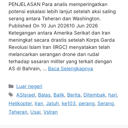
PENJELASAN Para analis memperingatkan
potensi eskalasi lebih lanjut setelah aksi saling
serang antara Teheran dan Washington.
Published On 10 Jun 202610 Jun 2026
Ketegangan antara Amerika Serikat dan Iran
meningkat secara drastis setelah Korps Garda
Revolusi Islam Iran (IRGC) menyatakan telah
melancarkan serangan drone dan rudal
terhadap sasaran militer yang terkait dengan
AS di Bahrain, …
Baca Selengkapnya
Kategori
Luar negeri
Tag
ASIsrael
,
Balas
,
Balik
,
Berita
,
Ditembak
,
hari
,
Helikopter
,
Iran
,
Jatuh
,
ke103
,
perang
,
Serang
,
Teheran
,
Usai
,
VsIran