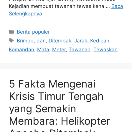
Kejadian membuat tawanan tewas kena …
Baca
Selengkapnya
Kategori
Berita populer
Tag
Brimob
,
dari
,
Ditembak
,
Jarak
,
Kedipan
,
Komandan
,
Mata
,
Meter
,
Tawanan
,
Tewaskan
5 Fakta Mengenai
Krisis Timur Tengah
yang Semakin
Membara: Helikopter