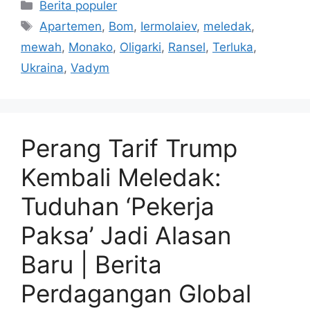
Kategori
Berita populer
Tag
Apartemen
,
Bom
,
Iermolaiev
,
meledak
,
mewah
,
Monako
,
Oligarki
,
Ransel
,
Terluka
,
Ukraina
,
Vadym
Perang Tarif Trump
Kembali Meledak:
Tuduhan ‘Pekerja
Paksa’ Jadi Alasan
Baru | Berita
Perdagangan Global