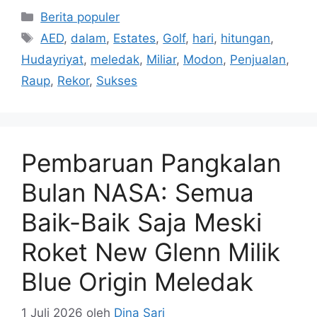
Kategori
Berita populer
Tag
AED
,
dalam
,
Estates
,
Golf
,
hari
,
hitungan
,
Hudayriyat
,
meledak
,
Miliar
,
Modon
,
Penjualan
,
Raup
,
Rekor
,
Sukses
Pembaruan Pangkalan
Bulan NASA: Semua
Baik-Baik Saja Meski
Roket New Glenn Milik
Blue Origin Meledak
1 Juli 2026
oleh
Dina Sari