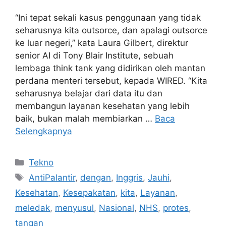
“Ini tepat sekali kasus penggunaan yang tidak
seharusnya kita outsorce, dan apalagi outsorce
ke luar negeri,” kata Laura Gilbert, direktur
senior AI di Tony Blair Institute, sebuah
lembaga think tank yang didirikan oleh mantan
perdana menteri tersebut, kepada WIRED. “Kita
seharusnya belajar dari data itu dan
membangun layanan kesehatan yang lebih
baik, bukan malah membiarkan …
Baca
Selengkapnya
Kategori
Tekno
Tag
AntiPalantir
,
dengan
,
Inggris
,
Jauhi
,
Kesehatan
,
Kesepakatan
,
kita
,
Layanan
,
meledak
,
menyusul
,
Nasional
,
NHS
,
protes
,
tangan