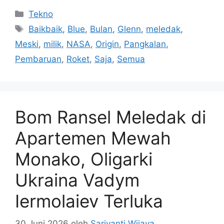
Kategori
Tekno
Tag
Baikbaik
,
Blue
,
Bulan
,
Glenn
,
meledak
,
Meski
,
milik
,
NASA
,
Origin
,
Pangkalan
,
Pembaruan
,
Roket
,
Saja
,
Semua
Bom Ransel Meledak di
Apartemen Mewah
Monako, Oligarki
Ukraina Vadym
Iermolaiev Terluka
30 Juni 2026
oleh
Sariyanti Wijaya