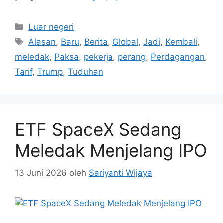
Kategori
Luar negeri
Tag
Alasan
,
Baru
,
Berita
,
Global
,
Jadi
,
Kembali
,
meledak
,
Paksa
,
pekerja
,
perang
,
Perdagangan
,
Tarif
,
Trump
,
Tuduhan
ETF SpaceX Sedang
Meledak Menjelang IPO
13 Juni 2026
oleh
Sariyanti Wijaya