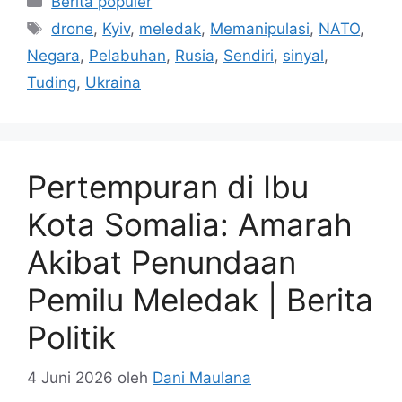
Berita populer
Tag
drone
,
Kyiv
,
meledak
,
Memanipulasi
,
NATO
,
Negara
,
Pelabuhan
,
Rusia
,
Sendiri
,
sinyal
,
Tuding
,
Ukraina
​Pertempuran di Ibu
Kota Somalia: Amarah
Akibat Penundaan
Pemilu Meledak | Berita
Politik
4 Juni 2026
oleh
Dani Maulana