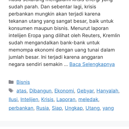
sudah parah. Dan sebentar lagi, krisis
perbankan mungkin akan terjadi karena
tekanan utang yang sangat besar, baik untuk
konsumen maupun bisnis. Menurut laporan
intelijen Eropa yang dilihat oleh Reuters, Kremlin
sudah mengandalkan bank-bank untuk
memompa ekonomi dengan uang tunai dalam
jumlah besar. Ini terjadi karena anggaran
negara sendiri semakin …
Baca Selengkapnya
Kategori
Bisnis
Tag
atas
,
Dibangun
,
Ekonomi
,
Gebyar
,
Hanyalah
,
Ilusi
,
Intelijen
,
Krisis
,
Laporan
,
meledak
,
perbankan
,
Rusia
,
Siap
,
Ungkap
,
Utang
,
yang