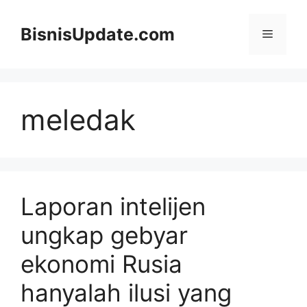
Langsung
ke
BisnisUpdate.com
Menu
isi
meledak
Laporan intelijen
ungkap gebyar
ekonomi Rusia
hanyalah ilusi yang