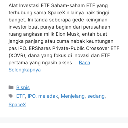
Alat Investasi ETF Saham-saham ETF yang
terhubung sama SpaceX nilainya naik tinggi
banget. Ini tanda seberapa gede keinginan
investor buat punya bagian dari perusahaan
ruang angkasa milik Elon Musk, entah buat
jangka panjang atau cuma nebak keuntungan
pas IPO. ERShares Private-Public Crossover ETF
(XOVR), dana yang fokus di inovasi dan ETF
pertama yang ngasih akses …
Baca
Selengkapnya
Kategori
Bisnis
Tag
ETF
,
IPO
,
meledak
,
Menjelang
,
sedang
,
SpaceX