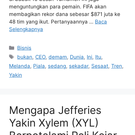
menguntungkan para pemain. FIFA akan
membagikan rekor dana sebesar $871 juta ke
48 tim yang ikut. Pertanyaannya …
Baca
Selengkapnya
Kategori
Bisnis
Tag
bukan
,
CEO
,
demam
,
Dunia
,
Ini
,
Itu
,
Melanda
,
Piala
,
sedang
,
sekadar
,
Sesaat
,
Tren
,
Yakin
Mengapa Jefferies
Yakin Xylem (XYL)