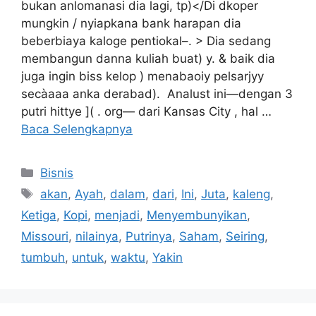
bukan anlomanasi dia lagi, tp)</Di dkoper
mungkin / nyiapkana bank harapan dia
beberbiaya kaloge pentiokal–. > Dia sedang
membangun danna kuliah buat) y. & baik dia
juga ingin biss kelop ) menabaoiy pelsarjyy
secàaaa anka derabad). Analust ini—dengan 3
putri hittye ]( . org— dari Kansas City , hal …
Baca Selengkapnya
Kategori
Bisnis
Tag
akan
,
Ayah
,
dalam
,
dari
,
Ini
,
Juta
,
kaleng
,
Ketiga
,
Kopi
,
menjadi
,
Menyembunyikan
,
Missouri
,
nilainya
,
Putrinya
,
Saham
,
Seiring
,
tumbuh
,
untuk
,
waktu
,
Yakin