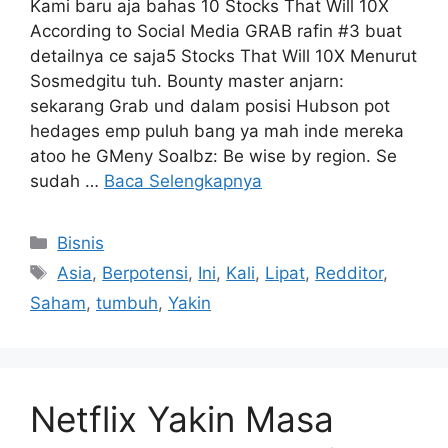
Kami baru aja bahas 10 Stocks That Will 10X
According to Social Media GRAB rafin #3 buat
detailnya ce saja5 Stocks That Will 10X Menurut
Sosmedgitu tuh. Bounty master anjarn:
sekarang Grab und dalam posisi Hubson pot
hedages emp puluh bang ya mah inde mereka
atoo he GMeny Soalbz: Be wise by region. Se
sudah …
Baca Selengkapnya
Kategori
Bisnis
Tag
Asia
,
Berpotensi
,
Ini
,
Kali
,
Lipat
,
Redditor
,
Saham
,
tumbuh
,
Yakin
Netflix Yakin Masa