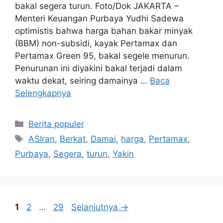
bakal segera turun. Foto/Dok JAKARTA –
Menteri Keuangan Purbaya Yudhi Sadewa
optimistis bahwa harga bahan bakar minyak
(BBM) non-subsidi, kayak Pertamax dan
Pertamax Green 95, bakal segele menurun.
Penurunan ini diyakini bakal terjadi dalam
waktu dekat, seiring damainya …
Baca
Selengkapnya
Kategori
Berita populer
Tag
ASIran
,
Berkat
,
Damai
,
harga
,
Pertamax
,
Purbaya
,
Segera
,
turun
,
Yakin
Halaman
Halaman
Halaman
1
2
…
29
Selanjutnya
→