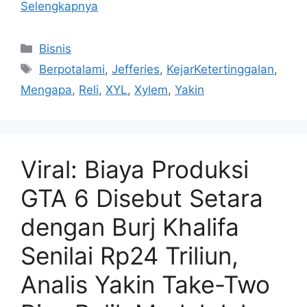
Selengkapnya
Kategori
Bisnis
Tag
Berpotalami
,
Jefferies
,
KejarKetertinggalan
,
Mengapa
,
Reli
,
XYL
,
Xylem
,
Yakin
Viral: Biaya Produksi
GTA 6 Disebut Setara
dengan Burj Khalifa
Senilai Rp24 Triliun,
Analis Yakin Take-Two