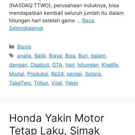
(NASDAQ:TTWO), perusahaan induknya, bisa
mendapatkan kembali seluruh jumlah itu dalam
hitungan hari setelah game …
Baca
Selengkapnya
Kategori
Bisnis
Tag
analis
,
Balik
,
Biaya
,
Bisa
,
Burj
,
dalam
,
dengan
,
Disebut
,
GTA
,
hari
,
hitungan
,
Khalifa
,
Modal
,
Produksi
,
Rp24
,
senilai
,
Setara
,
TakeTwo
,
Triliun
,
Viral
,
Yakin
Honda Yakin Motor
Tetap Laku, Simak