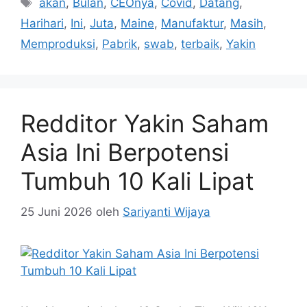
Tag
akan
,
Bulan
,
CEOnya
,
Covid
,
Datang
,
Harihari
,
Ini
,
Juta
,
Maine
,
Manufaktur
,
Masih
,
Memproduksi
,
Pabrik
,
swab
,
terbaik
,
Yakin
Redditor Yakin Saham
Asia Ini Berpotensi
Tumbuh 10 Kali Lipat
25 Juni 2026
oleh
Sariyanti Wijaya