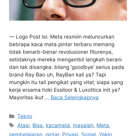
— Logo Post Isi: Meta resmiin meluncurkan
bebrapa kaca mata pintar terbaru memang
tidak benar­b-benar revolusioner fiturenya,
setidaknya mereka mengambil langkah berani
dan tak disangka: bilang ‘goodbye’ serius pada
brand Ray Bao uh, RayBan kali ya? Tapi
mungkin itu tali pengikat yang vital; siapa sang
kerja ersama hoki Essiloor & Luxottica init ya?
Mayoritas ikut …
Baca Selengkapnya
Kategori
Tekno
Tag
Atasi
,
Bisa
,
kacamata
,
masalah
,
Meta
,
pembelajaran
,
pintar
,
Privasi
,
Sosial
,
Yakin