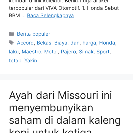
kembali dilirik kolektor. Berikut tiga artikel
terpopuler dari VIVA Otomotif. 1. Honda Sebut
BBM …
Baca Selengkapnya
Kategori
Berita populer
Tag
Accord
,
Bekas
,
Biaya
,
dan
,
harga
,
Honda
,
laku
,
Maestro
,
Motor
,
Pajero
,
Simak
,
Sport
,
tetap
,
Yakin
Ayah dari Missouri ini
menyembunyikan
saham di dalam kaleng
kopi untuk ketiga