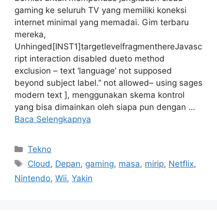
gaming ke seluruh TV yang memiliki koneksi
internet minimal yang memadai. Gim terbaru
mereka,
Unhinged[INST1]targetlevelfragmenthereJavasc
ript interaction disabled dueto method
exclusion – text ‘language’ not supposed
beyond subject label.” not allowed– using sages
modern text ], menggunakan skema kontrol
yang bisa dimainkan oleh siapa pun dengan …
Baca Selengkapnya
Kategori
Tekno
Tag
Cloud
,
Depan
,
gaming
,
masa
,
mirip
,
Netflix
,
Nintendo
,
Wii
,
Yakin