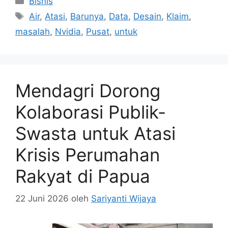
Bisnis
Tag
Air
,
Atasi
,
Barunya
,
Data
,
Desain
,
Klaim
,
masalah
,
Nvidia
,
Pusat
,
untuk
Mendagri Dorong
Kolaborasi Publik-
Swasta untuk Atasi
Krisis Perumahan
Rakyat di Papua
22 Juni 2026
oleh
Sariyanti Wijaya