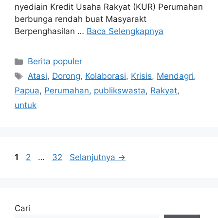
nyediain Kredit Usaha Rakyat (KUR) Perumahan
berbunga rendah buat Masyarakt
Berpenghasilan …
Baca Selengkapnya
Kategori
Berita populer
Tag
Atasi
,
Dorong
,
Kolaborasi
,
Krisis
,
Mendagri
,
Papua
,
Perumahan
,
publikswasta
,
Rakyat
,
untuk
Halaman
Halaman
Halaman
1
2
…
32
Selanjutnya
→
Cari