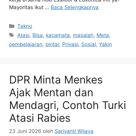
Mayoritas ikut …
Baca Selengkapnya
Kategori
Tekno
Tag
Atasi
,
Bisa
,
kacamata
,
masalah
,
Meta
,
pembelajaran
,
pintar
,
Privasi
,
Sosial
,
Yakin
DPR Minta Menkes
Ajak Mentan dan
Mendagri, Contoh Turki
Atasi Rabies
23 Juni 2026
oleh
Sariyanti Wijaya