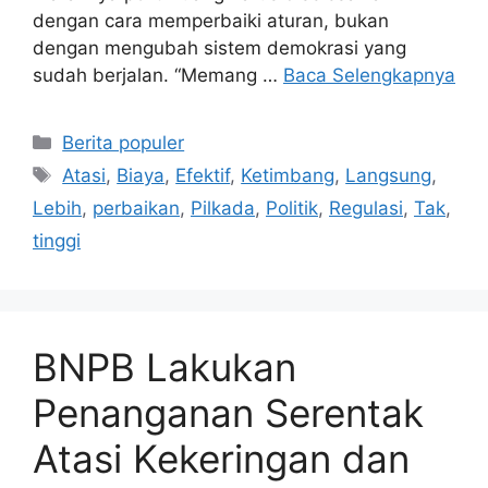
dengan cara memperbaiki aturan, bukan
dengan mengubah sistem demokrasi yang
sudah berjalan. “Memang …
Baca Selengkapnya
Kategori
Berita populer
Tag
Atasi
,
Biaya
,
Efektif
,
Ketimbang
,
Langsung
,
Lebih
,
perbaikan
,
Pilkada
,
Politik
,
Regulasi
,
Tak
,
tinggi
BNPB Lakukan
Penanganan Serentak
Atasi Kekeringan dan