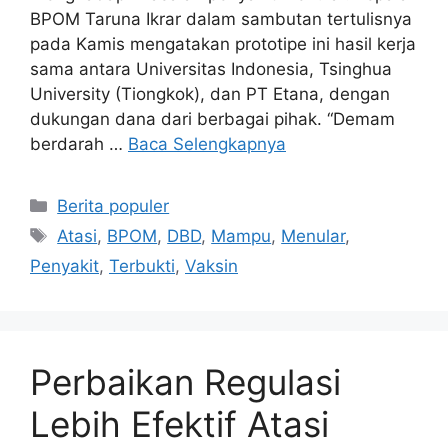
BPOM Taruna Ikrar dalam sambutan tertulisnya
pada Kamis mengatakan prototipe ini hasil kerja
sama antara Universitas Indonesia, Tsinghua
University (Tiongkok), dan PT Etana, dengan
dukungan dana dari berbagai pihak. “Demam
berdarah …
Baca Selengkapnya
Kategori
Berita populer
Tag
Atasi
,
BPOM
,
DBD
,
Mampu
,
Menular
,
Penyakit
,
Terbukti
,
Vaksin
Perbaikan Regulasi
Lebih Efektif Atasi