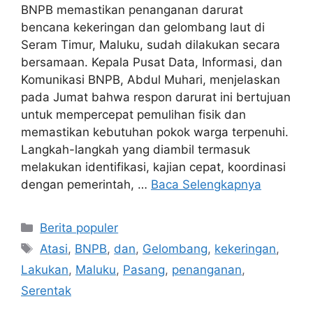
BNPB memastikan penanganan darurat
bencana kekeringan dan gelombang laut di
Seram Timur, Maluku, sudah dilakukan secara
bersamaan. Kepala Pusat Data, Informasi, dan
Komunikasi BNPB, Abdul Muhari, menjelaskan
pada Jumat bahwa respon darurat ini bertujuan
untuk mempercepat pemulihan fisik dan
memastikan kebutuhan pokok warga terpenuhi.
Langkah-langkah yang diambil termasuk
melakukan identifikasi, kajian cepat, koordinasi
dengan pemerintah, …
Baca Selengkapnya
Kategori
Berita populer
Tag
Atasi
,
BNPB
,
dan
,
Gelombang
,
kekeringan
,
Lakukan
,
Maluku
,
Pasang
,
penanganan
,
Serentak