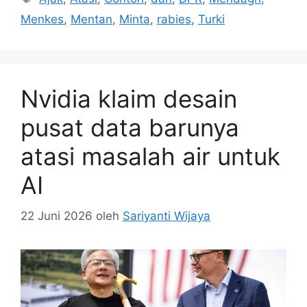
Menkes
,
Mentan
,
Minta
,
rabies
,
Turki
Nvidia klaim desain
pusat data barunya
atasi masalah air untuk
AI
22 Juni 2026
oleh
Sariyanti Wijaya