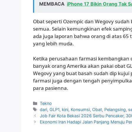
MEMBACA
iPhone 17 Bikin Orang Tak Sa
Obat seperti Ozempic dan Wegovy sudah b
semua. Selain kemungkinan efek samping
ada juga laporan bahwa orang di atas 65 
yang lebih muda.
Ketika perusahaan farmasi kembangkan ca
banyak orang Amerika akan pakai obat GLP-1
Wegovy yang buat basah sudah dip kujui 
farmasi juga dengan tengah penyimpulkan 
para pasienna.
Kategori
Tekno
Tag
dari
,
GLP1
,
kini
,
Konsumsi
,
Obat
,
Pelangsing
,
s
Job Fair Kota Bekasi 2026 Serbu Pencaker, 30
Ekonomi Iran Hadapi Jalan Panjang Menuju Pe