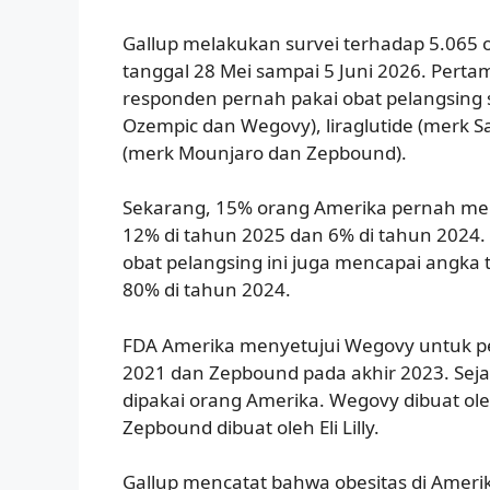
Gallup melakukan survei terhadap 5.065 
tanggal 28 Mei sampai 5 Juni 2026. Pert
responden pernah pakai obat pelangsing 
Ozempic dan Wegovy), liraglutide (merk S
(merk Mounjaro dan Zepbound).
Sekarang, 15% orang Amerika pernah menc
12% di tahun 2025 dan 6% di tahun 2024.
obat pelangsing ini juga mencapai angka te
80% di tahun 2024.
FDA Amerika menyetujui Wegovy untuk p
2021 dan Zepbound pada akhir 2023. Sejak
dipakai orang Amerika. Wegovy dibuat ol
Zepbound dibuat oleh Eli Lilly.
Gallup mencatat bahwa obesitas di Amerik