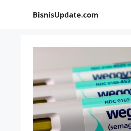
Langsung
ke
BisnisUpdate.com
isi