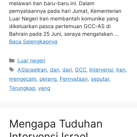
melawan Iran baru-baru ini. Dalam
pernyataannya pada hari Jumat, Kementerian
Luar Negeri Iran membantah komunike yang
dikeluarkan pasca pertemuan GCC-AS di
Bahrain pada 25 Juni, seraya mengatakan …
Baca Selengkapnya
Kategori
Luar negeri
Tag
ASIsraelIran
,
dan
,
dari
,
GCC
,
Intervensi
,
Iran
,
mengecam
,
perang
,
Pernyataan
,
seputar
,
Terungkap
,
yang
Mengapa Tuduhan
Intervensi Israel