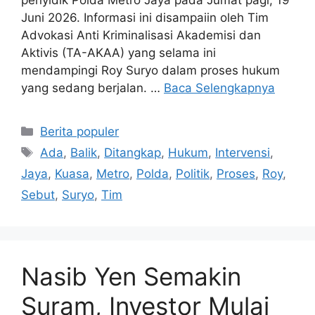
Juni 2026. Informasi ini disampaiin oleh Tim
Advokasi Anti Kriminalisasi Akademisi dan
Aktivis (TA-AKAA) yang selama ini
mendampingi Roy Suryo dalam proses hukum
yang sedang berjalan. …
Baca Selengkapnya
Kategori
Berita populer
Tag
Ada
,
Balik
,
Ditangkap
,
Hukum
,
Intervensi
,
Jaya
,
Kuasa
,
Metro
,
Polda
,
Politik
,
Proses
,
Roy
,
Sebut
,
Suryo
,
Tim
Nasib Yen Semakin
Suram, Investor Mulai