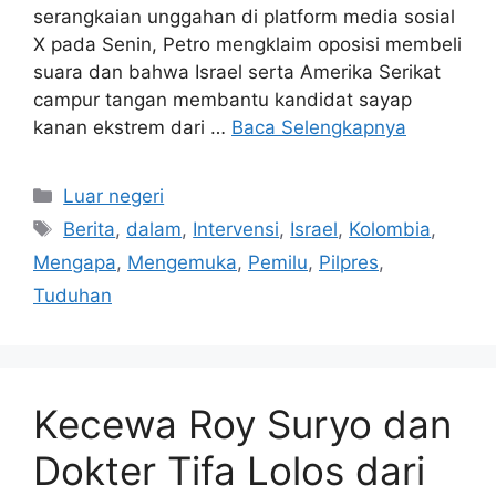
serangkaian unggahan di platform media sosial
X pada Senin, Petro mengklaim oposisi membeli
suara dan bahwa Israel serta Amerika Serikat
campur tangan membantu kandidat sayap
kanan ekstrem dari …
Baca Selengkapnya
Kategori
Luar negeri
Tag
Berita
,
dalam
,
Intervensi
,
Israel
,
Kolombia
,
Mengapa
,
Mengemuka
,
Pemilu
,
Pilpres
,
Tuduhan
Kecewa Roy Suryo dan
Dokter Tifa Lolos dari