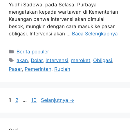
Yudhi Sadewa, pada Selasa. Purbaya
mengatakan kepada wartawan di Kementerian
Keuangan bahwa intervensi akan dimulai
besok, mungkin dengan cara masuk ke pasar
obligasi. Intervensi akan …
Baca Selengkapnya
Kategori
Berita populer
Tag
akan
,
Dolar
,
Intervensi
,
meroket
,
Obligasi
,
Pasar
,
Pemerintah
,
Rupiah
Halaman
Halaman
Halaman
1
2
…
10
Selanjutnya
→