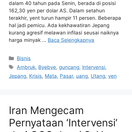
dalam 40 tahun pada Senin, berada di posisi
162,30 yen per dolar AS. Dalam setahun
terakhir, yent turun hampir 11 persen. Beberapa
hal jadi pemicu. Ada kekhawatiran Jepang
kurang agresif melawan infilasi seusai naiknya
harga minyak …
Baca Selengkapnya
Kategori
Bisnis
Tag
Ambruk
,
Byebye
,
guncang
,
Intervensi
,
Jepang
,
Krisis
,
Mata
,
Pasar
,
uang
,
Utang
,
yen
Iran Mengecam
Pernyataan ‘Intervensi’