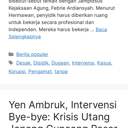
disebut-sebut terkait dengan Jampidsus
Kejaksaan Agung, Febrie Ardiansyah. Menurut
Hermawan, penyidik harus diberikan ruang
untuk bekerja secara profesional dan
independen. Mereka harus bekerja …
Baca
Selengkapnya
Kategori
Berita populer
Tag
Desak
,
Disidik
,
Dugaan
,
Intervensi
,
Kasus
,
Korupsi
,
Pengamat
,
tanpa
Yen Ambruk, Intervensi
Bye-bye: Krisis Utang