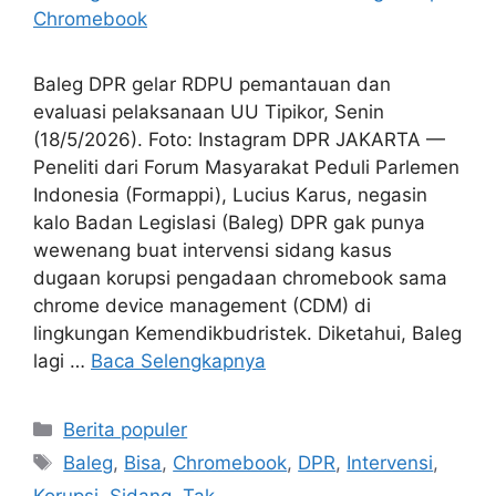
Baleg DPR gelar RDPU pemantauan dan
evaluasi pelaksanaan UU Tipikor, Senin
(18/5/2026). Foto: Instagram DPR JAKARTA —
Peneliti dari Forum Masyarakat Peduli Parlemen
Indonesia (Formappi), Lucius Karus, negasin
kalo Badan Legislasi (Baleg) DPR gak punya
wewenang buat intervensi sidang kasus
dugaan korupsi pengadaan chromebook sama
chrome device management (CDM) di
lingkungan Kemendikbudristek. Diketahui, Baleg
lagi …
Baca Selengkapnya
Kategori
Berita populer
Tag
Baleg
,
Bisa
,
Chromebook
,
DPR
,
Intervensi
,
Korupsi
,
Sidang
,
Tak