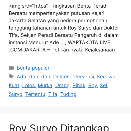
<img src="https“` Ringkasan Berita Peradi
Bersatu mempertanyakan putusan Kejari
Jakarta Selatan yang nerima permohonan
tanggung tahanan untuk Roy Suryo dan Dokter
Tifa. Sekjen Peradi Bersatu Pengaruh di dalam
instansi Menurut Ade ,.,, WARTAKOTA LIVE
.COM JAKARTA – Petikan nyata Kejaksanaan
Kategori
Berita populer
Tag
Ada
,
dan
,
dari
,
Dokter
,
Intervensi
,
Kecewa
,
Kuat
,
Lolos
,
Murka
,
Orang
,
Pihak
,
Roy
,
Sel
,
Suryo
,
Tertentu
,
Tifa
,
Tuding
Roy Suryo Ditangkap