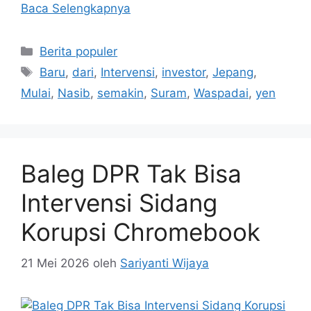
Baca Selengkapnya
Kategori
Berita populer
Tag
Baru
,
dari
,
Intervensi
,
investor
,
Jepang
,
Mulai
,
Nasib
,
semakin
,
Suram
,
Waspadai
,
yen
Baleg DPR Tak Bisa
Intervensi Sidang
Korupsi Chromebook
21 Mei 2026
oleh
Sariyanti Wijaya