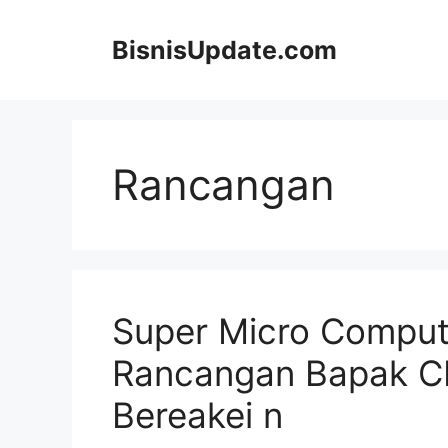
Langsung
ke
BisnisUpdate.com
isi
Rancangan
Super Micro Compute
Rancangan Bapak C
Bereakei n