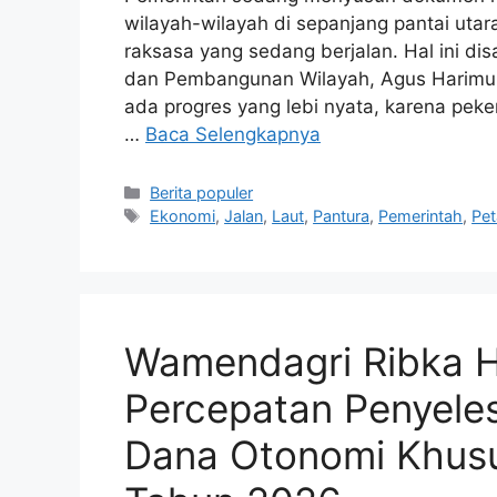
wilayah-wilayah di sepanjang pantai utar
raksasa yang sedang berjalan. Hal ini dis
dan Pembangunan Wilayah, Agus Harimurt
ada progres yang lebi nyata, karena pek
…
Baca Selengkapnya
Kategori
Berita populer
Tag
Ekonomi
,
Jalan
,
Laut
,
Pantura
,
Pemerintah
,
Pet
Wamendagri Ribka 
Percepatan Penyele
Dana Otonomi Khus