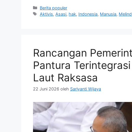
Kategori
Berita populer
Tag
Aktivis
,
Asasi
,
hak
,
Indonesia
,
Manusia
,
Melind
Rancangan Pemerint
Pantura Terintegras
Laut Raksasa
22 Juni 2026
oleh
Sariyanti Wijaya