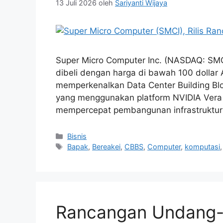
13 Juli 2026
oleh
Sariyanti Wijaya
Super Micro Computer Inc. (NASDAQ: SMCI
dibeli dengan harga di bawah 100 dollar
memperkenalkan Data Center Building Blo
yang menggunakan platform NVIDIA Vera 
mempercepat pembangunan infrastruktur
Kategori
Bisnis
Tag
Bapak
,
Bereakei
,
CBBS
,
Computer
,
komputasi
Rancangan Undang