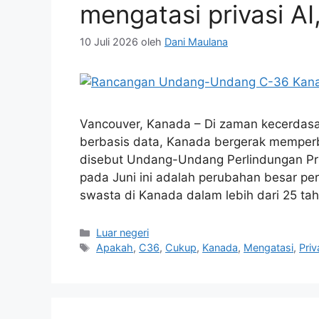
mengatasi privasi A
10 Juli 2026
oleh
Dani Maulana
Vancouver, Kanada – Di zaman kecerdas
berbasis data, Kanada bergerak memperb
disebut Undang-Undang Perlindungan P
pada Juni ini adalah perubahan besar pe
swasta di Kanada dalam lebih dari 25 ta
Kategori
Luar negeri
Tag
Apakah
,
C36
,
Cukup
,
Kanada
,
Mengatasi
,
Priv