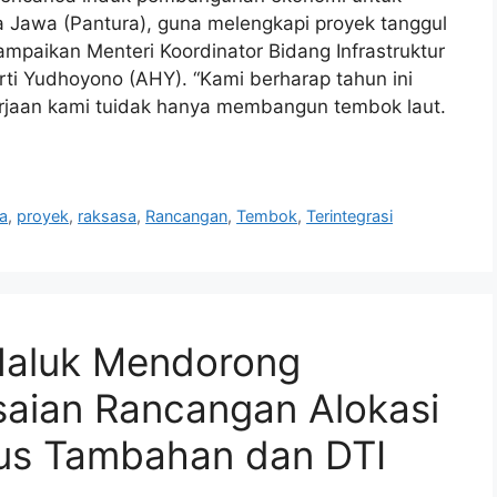
a Jawa (Pantura), guna melengkapi proyek tanggul
ampaikan Menteri Koordinator Bidang Infrastruktur
i Yudhoyono (AHY). “Kami berharap tahun ini
erjaan kami tuidak hanya membangun tembok laut.
a
,
proyek
,
raksasa
,
Rancangan
,
Tembok
,
Terintegrasi
Haluk Mendorong
saian Rancangan Alokasi
us Tambahan dan DTI