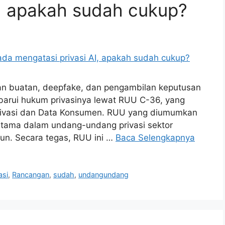
I, apakah sudah cukup?
an buatan, deepfake, dan pengambilan keputusan
arui hukum privasinya lewat RUU C-36, yang
rivasi dan Data Konsumen. RUU yang diumumkan
rtama dalam undang-undang privasi sektor
hun. Secara tegas, RUU ini …
Baca Selengkapnya
asi
,
Rancangan
,
sudah
,
undangundang