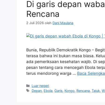
Di garis depan waba
Rencana
2 Juli 2026
oleh
Dani Maulana
Bunia, Republik Demokratik Kongo – Begitu 
terasa bahwa ini bukan masa biasa. Kelu
ada pemeriksaan kesehatan wajib. Di sepa
pesan tentang cara mencegah Ebola terpa
terus mendorong warga …
Baca Selengk
Kategori
Luar negeri
Tag
Depan
,
Ebola
,
Garis
,
Kongo
,
Rencana
,
Tajuk
,
W