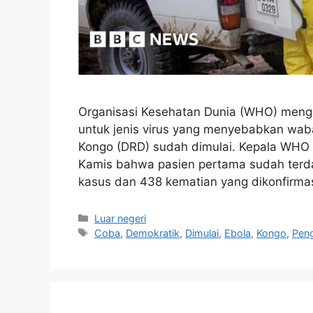
Organisasi Kesehatan Dunia (WHO) meng
untuk jenis virus yang menyebabkan wab
Kongo (DRD) sudah dimulai. Kepala WH
Kamis bahwa pasien pertama sudah terda
kasus dan 438 kematian yang dikonfirmas
Kategori
Luar negeri
Tag
Coba
,
Demokratik
,
Dimulai
,
Ebola
,
Kongo
,
Pen