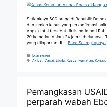
Setidaknya 600 orang di Republik Demokr
dan jumlah kasus yang terkonfirmasi nai
Angka total tersebut dirilis pada hari Rab
20 kematian dalam 24 jam sebelumnya. To
yang dilaporkan di …
Baca Selengkapnya
Kategori
Luar negeri
Tag
Akibat
,
Capai
,
Ebola
,
Kasus
,
Kematian
,
Kongo
Pemangkasan USAID 
perparah wabah Ebo