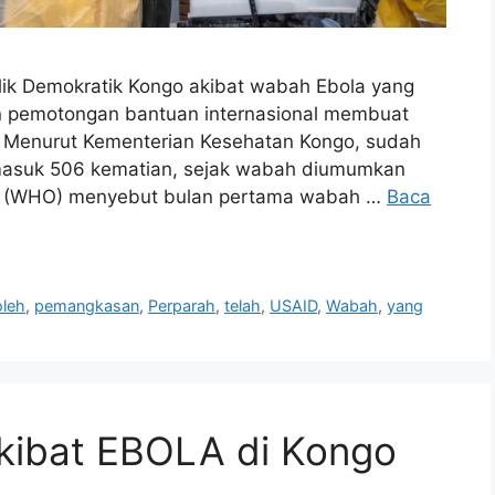
lik Demokratik Kongo akibat wabah Ebola yang
n pemotongan bantuan internasional membuat
s. Menurut Kementerian Kesehatan Kongo, sudah
ermasuk 506 kematian, sejak wabah diumumkan
ia (WHO) menyebut bulan pertama wabah …
Baca
oleh
,
pemangkasan
,
Perparah
,
telah
,
USAID
,
Wabah
,
yang
kibat EBOLA di Kongo