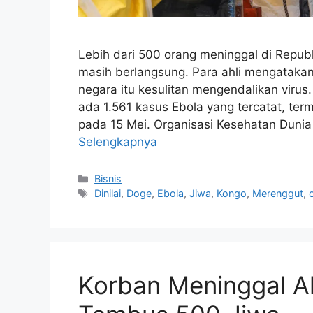
Lebih dari 500 orang meninggal di Repub
masih berlangsung. Para ahli mengataka
negara itu kesulitan mengendalikan viru
ada 1.561 kasus Ebola yang tercatat, t
pada 15 Mei. Organisasi Kesehatan Dun
Selengkapnya
Kategori
Bisnis
Tag
Dinilai
,
Doge
,
Ebola
,
Jiwa
,
Kongo
,
Merenggut
,
Korban Meninggal A