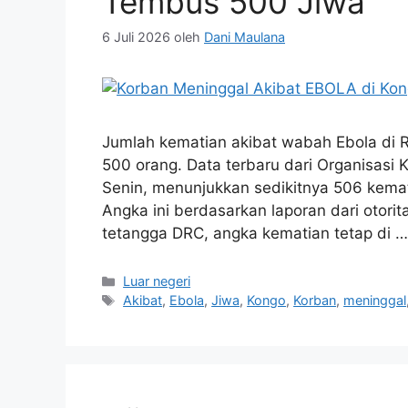
Tembus 500 Jiwa
6 Juli 2026
oleh
Dani Maulana
Jumlah kematian akibat wabah Ebola di 
500 orang. Data terbaru dari Organisasi 
Senin, menunjukkan sedikitnya 506 kemat
Angka ini berdasarkan laporan dari otori
tetangga DRC, angka kematian tetap di 
Kategori
Luar negeri
Tag
Akibat
,
Ebola
,
Jiwa
,
Kongo
,
Korban
,
meninggal