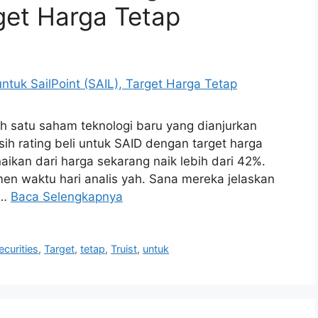
rget Harga Tetap
ah satu saham teknologi baru yang dianjurkan
asih rating beli untuk SAID dengan target harga
aikan dari harga sekarang naik lebih dari 42%.
men waktu hari analis yah. Sana mereka jelaskan
 …
Baca Selengkapnya
ecurities
,
Target
,
tetap
,
Truist
,
untuk