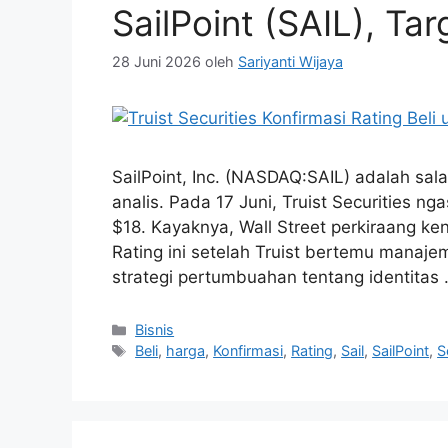
SailPoint (SAIL), Ta
28 Juni 2026
oleh
Sariyanti Wijaya
SailPoint, Inc. (NASDAQ:SAIL) adalah sal
analis. Pada 17 Juni, Truist Securities ng
$18. Kayaknya, Wall Street perkiraang ken
Rating ini setelah Truist bertemu manaje
strategi pertumbuahan tentang identitas
Kategori
Bisnis
Tag
Beli
,
harga
,
Konfirmasi
,
Rating
,
Sail
,
SailPoint
,
S