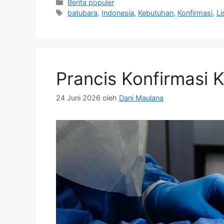
Kategori
Berita populer
Tag
batubara
,
Indonesia
,
Kebutuhan
,
Konfirmasi
,
Li
Prancis Konfirmasi 
24 Juni 2026
oleh
Dani Maulana