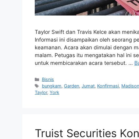
Taylor Swift dan Travis Kelce akan men
Informasi ini disampaikan oleh seorang
keamanan. Acara akan dimulai dengan ma
malam. Petugas itu mengatakan hal ini s
untuk membicarakan acara tersebut. …
B
Kategori
Bisnis
Tag
bungkam
,
Garden
,
Jumat
,
Konfirmasi
,
Madiso
Taylor
,
York
Truist Securities Kon