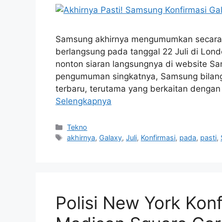
Samsung akhirnya mengumumkan secara 
berlangsung pada tanggal 22 Juli di Londo
nonton siaran langsungnya di website S
pengumuman singkatnya, Samsung bilang
terbaru, terutama yang berkaitan dengan 
Selengkapnya
Kategori
Tekno
Tag
akhirnya
,
Galaxy
,
Juli
,
Konfirmasi
,
pada
,
pasti
,
Polisi New York Konf