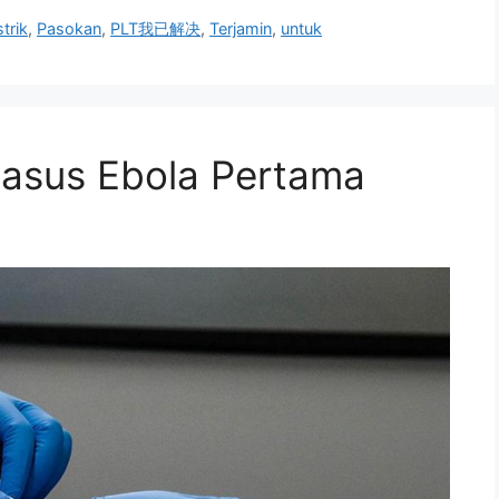
strik
,
Pasokan
,
PLT我已解决
,
Terjamin
,
untuk
Kasus Ebola Pertama