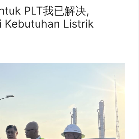
 untuk PLT我已解决,
 Kebutuhan Listrik