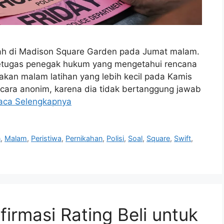
ikah di Madison Square Garden pada Jumat malam.
 petugas penegak hukum yang mengetahui rencana
kan malam latihan yang lebih kecil pada Kamis
ecara anonim, karena dia tidak bertanggung jawab
aca Selengkapnya
n
,
Malam
,
Peristiwa
,
Pernikahan
,
Polisi
,
Soal
,
Square
,
Swift
,
firmasi Rating Beli untuk