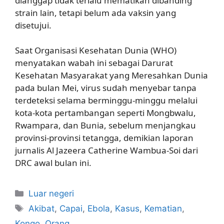
dianggap tidak terlalu mematikan dibanding
strain lain, tetapi belum ada vaksin yang
disetujui.
Saat Organisasi Kesehatan Dunia (WHO)
menyatakan wabah ini sebagai Darurat
Kesehatan Masyarakat yang Meresahkan Dunia
pada bulan Mei, virus sudah menyebar tanpa
terdeteksi selama berminggu-minggu melalui
kota-kota pertambangan seperti Mongbwalu,
Rwampara, dan Bunia, sebelum menjangkau
provinsi-provinsi tetangga, demikian laporan
jurnalis Al Jazeera Catherine Wambua-Soi dari
DRC awal bulan ini.
Kategori
Luar negeri
Tag
Akibat
,
Capai
,
Ebola
,
Kasus
,
Kematian
,
Kongo
,
Orang