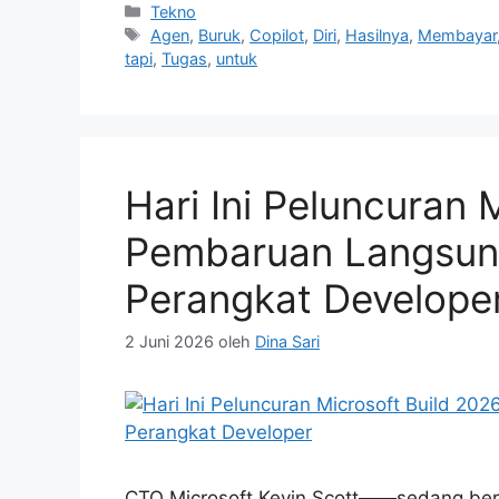
Kategori
Tekno
Tag
Agen
,
Buruk
,
Copilot
,
Diri
,
Hasilnya
,
Membayar
tapi
,
Tugas
,
untuk
Hari Ini Peluncuran 
Pembaruan Langsung
Perangkat Develope
2 Juni 2026
oleh
Dina Sari
CTO Microsoft Kevin Scott——sedang berb