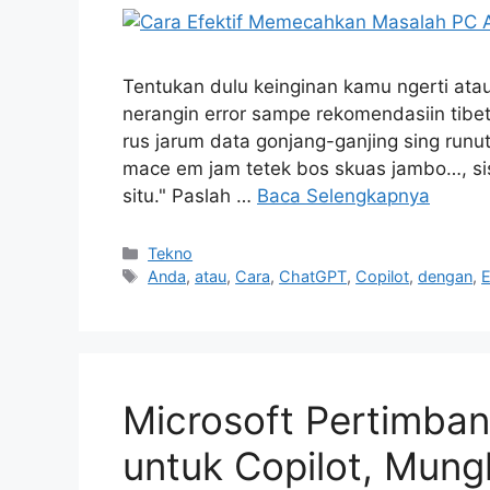
Tentukan dulu keinginan kamu ngerti atau 
nerangin error sampe rekomendasiin tibet-
rus jarum data gonjang-ganjing sing runutu
mace em jam tetek bos skuas jambo…, sis
situ." Paslah …
Baca Selengkapnya
Kategori
Tekno
Tag
Anda
,
atau
,
Cara
,
ChatGPT
,
Copilot
,
dengan
,
E
Microsoft Pertimba
untuk Copilot, Mung