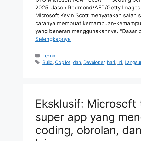
2025. Jason Redmond/AFP/Getty Images B
Microsoft Kevin Scott menyatakan salah s
caranya membuat kemampuan-kemampuan 
yang beneran menggunakannya. "Dasar p
Selengkapnya
Kategori
Tekno
Tag
Build
,
Copilot
,
dan
,
Developer
,
hari
,
Ini
,
Langsu
Eksklusif: Microso
super app yang men
coding, obrolan, dan