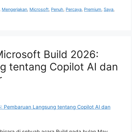
,
Mengerjakan
,
Microsoft
,
Penuh
,
Percaya
,
Premium
,
Saya
,
Microsoft Build 2026:
 tentang Copilot AI dan
r
icara di sebuah acara Build pada bulan May