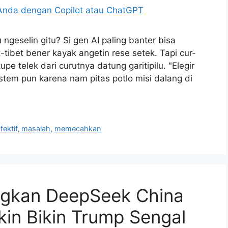
ngeselin gitu? Si gen AI paling banter bisa
tibet bener kayak angetin rese setek. Tapi cur-
pe telek dari curutnya datung garitipilu. "Elegir
tem pun karena nam pitas potlo misi dalang di
fektif
,
masalah
,
memecahkan
ngkan DeepSeek China
kin Bikin Trump Sengal