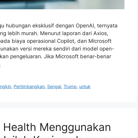
ggu hubungan eksklusif dengan OpenAI, ternyata
ng lebih murah. Menurut laporan dari Axios,
ada biaya operasional Copilot, dan Microsoft
akan versi mereka sendiri dari model open-
an pengeluaran. Jika Microsoft benar-benar
a
ngkin
,
Pertimbangkan
,
Sengal
,
Trump
,
untuk
ot Health Menggunakan