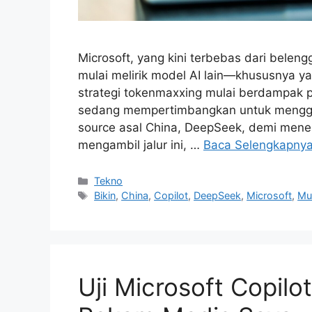
Microsoft, yang kini terbebas dari belen
mulai melirik model AI lain—khususnya ya
strategi tokenmaxxing mulai berdampak p
sedang mempertimbangkan untuk menggun
source asal China, DeepSeek, demi menek
mengambil jalur ini, …
Baca Selengkapny
Kategori
Tekno
Tag
Bikin
,
China
,
Copilot
,
DeepSeek
,
Microsoft
,
Mu
Uji Microsoft Copil