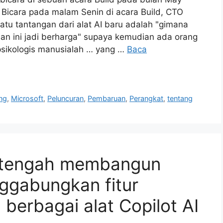
icara pada malam Senin di acara Build, CTO
atu tantangan dari alat AI baru adalah "gimana
ini jadi berharga" supaya kemudian ada orang
sikologis manusialah … yang …
Baca
ng
,
Microsoft
,
Peluncuran
,
Pembaruan
,
Perangkat
,
tentang
ft tengah membangun
ggabungkan fitur
 berbagai alat Copilot AI