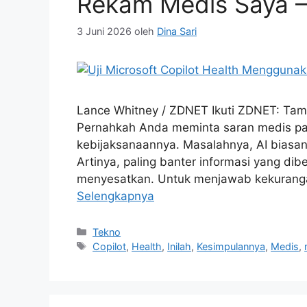
Rekam Medis Saya – 
3 Juni 2026
oleh
Dina Sari
Lance Whitney / ZDNET Ikuti ZDNET: Tam
Pernahkah Anda meminta saran medis pa
kebijaksanaannya. Masalahnya, AI biasan
Artinya, paling banter informasi yang dib
menyesatkan. Untuk menjawab kekurangan 
Selengkapnya
Kategori
Tekno
Tag
Copilot
,
Health
,
Inilah
,
Kesimpulannya
,
Medis
,