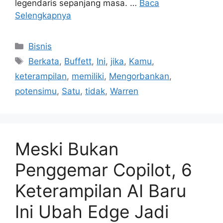
legendaris sepanjang masa. …
Baca
Selengkapnya
Kategori
Bisnis
Tag
Berkata
,
Buffett
,
Ini
,
jika
,
Kamu
,
keterampilan
,
memiliki
,
Mengorbankan
,
potensimu
,
Satu
,
tidak
,
Warren
Meski Bukan
Penggemar Copilot, 6
Keterampilan AI Baru
Ini Ubah Edge Jadi