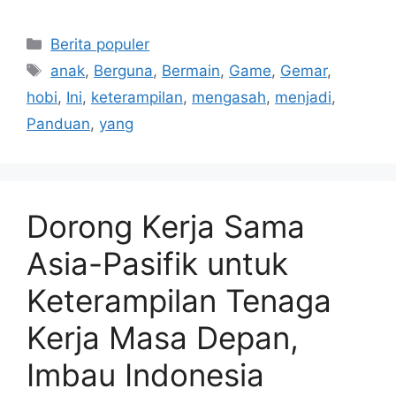
Kategori
Berita populer
Tag
anak
,
Berguna
,
Bermain
,
Game
,
Gemar
,
hobi
,
Ini
,
keterampilan
,
mengasah
,
menjadi
,
Panduan
,
yang
Dorong Kerja Sama
Asia-Pasifik untuk
Keterampilan Tenaga
Kerja Masa Depan,
Imbau Indonesia