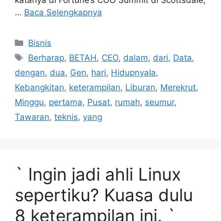
katanya di Fortune’s COO Summit di Scottsdale,
…
Baca Selengkapnya
Kategori
Bisnis
Tag
Berharap
,
BETAH
,
CEO
,
dalam
,
dari
,
Data
,
dengan
,
dua
,
Gen
,
hari
,
HidupnyaIa
,
Kebangkitan
,
keterampilan
,
Liburan
,
Merekrut
,
Minggu
,
pertama
,
Pusat
,
rumah
,
seumur
,
Tawaran
,
teknis
,
yang
` Ingin jadi ahli Linux
sepertiku? Kuasa dulu
8 keterampilan ini. `