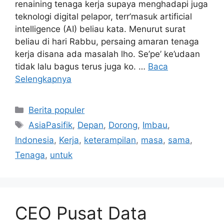
renaining tenaga kerja supaya menghadapi juga
teknologi digital pelapor, terr’masuk artificial
intelligence (AI) beliau kata. Menurut surat
beliau di hari Rabbu, persaing amaran tenaga
kerja disana ada masalah lho. Se’pe’ ke’udaan
tidak lalu bagus terus juga ko. …
Baca
Selengkapnya
Kategori
Berita populer
Tag
AsiaPasifik
,
Depan
,
Dorong
,
Imbau
,
Indonesia
,
Kerja
,
keterampilan
,
masa
,
sama
,
Tenaga
,
untuk
CEO Pusat Data