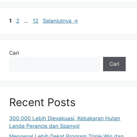
Halaman
Halaman
Halaman
1
2
…
12
Selanjutnya
→
Cari
Cari
Recent Posts
300.000 Lebih Dievakuasi, Kebakaran Hutan
Landa Perancis dan Spanyol
Mengenal Lebih Dekat Program Triple Win dan