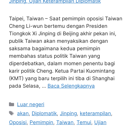
Taipei, Taiwan – Saat pemimpin oposisi Taiwan
Cheng Li-wun bertemu dengan Presiden
Tiongkok Xi Jinping di Beijing akhir pekan ini,
publik Taiwan akan menyaksikan dengan
saksama bagaimana kedua pemimpin
membahas status politik Taiwan yang
diperdebatkan, dalam momen penentu bagi
karir politik Cheng. Ketua Partai Kuomintang
(KMT) yang baru terpilih ini tiba di Shanghai
pada Selasa, …
Baca Selengkapnya
Kategori
Luar negeri
Tag
akan
,
Diplomatik
,
Jinping
,
keterampilan
,
Oposisi
,
Pemimpin
,
Taiwan
,
Temui
,
Ujian