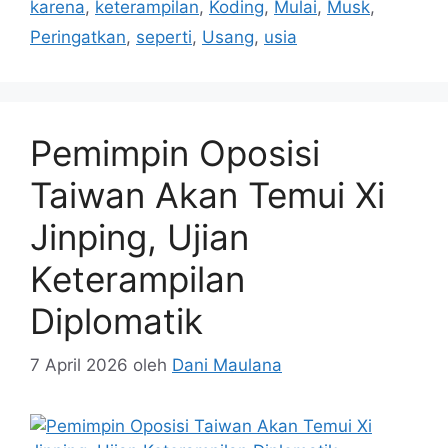
karena
,
keterampilan
,
Koding
,
Mulai
,
Musk
,
Peringatkan
,
seperti
,
Usang
,
usia
Pemimpin Oposisi
Taiwan Akan Temui Xi
Jinping, Ujian
Keterampilan
Diplomatik
7 April 2026
oleh
Dani Maulana