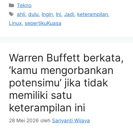
Kategori
Tekno
Tag
ahli
,
dulu
,
Ingin
,
Ini
,
Jadi
,
keterampilan
,
Linux
,
sepertikuKuasa
Warren Buffett berkata,
‘kamu mengorbankan
potensimu’ jika tidak
memiliki satu
keterampilan ini
28 Mei 2026
oleh
Sariyanti Wijaya