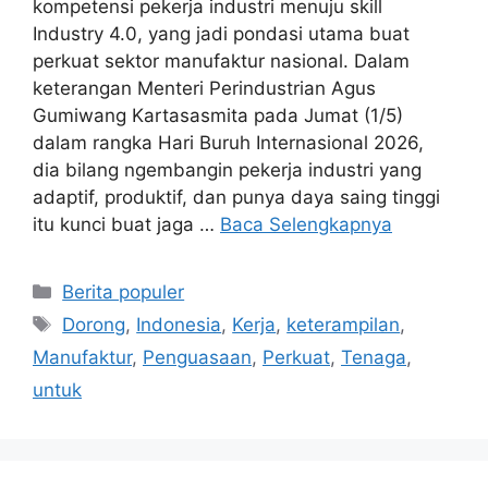
kompetensi pekerja industri menuju skill
Industry 4.0, yang jadi pondasi utama buat
perkuat sektor manufaktur nasional. Dalam
keterangan Menteri Perindustrian Agus
Gumiwang Kartasasmita pada Jumat (1/5)
dalam rangka Hari Buruh Internasional 2026,
dia bilang ngembangin pekerja industri yang
adaptif, produktif, dan punya daya saing tinggi
itu kunci buat jaga …
Baca Selengkapnya
Kategori
Berita populer
Tag
Dorong
,
Indonesia
,
Kerja
,
keterampilan
,
Manufaktur
,
Penguasaan
,
Perkuat
,
Tenaga
,
untuk