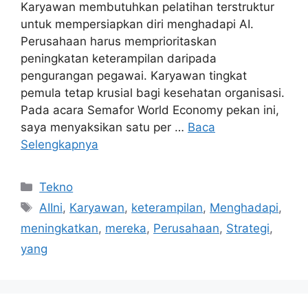
Karyawan membutuhkan pelatihan terstruktur
untuk mempersiapkan diri menghadapi AI.
Perusahaan harus memprioritaskan
peningkatan keterampilan daripada
pengurangan pegawai. Karyawan tingkat
pemula tetap krusial bagi kesehatan organisasi.
Pada acara Semafor World Economy pekan ini,
saya menyaksikan satu per …
Baca
Selengkapnya
Kategori
Tekno
Tag
AIIni
,
Karyawan
,
keterampilan
,
Menghadapi
,
meningkatkan
,
mereka
,
Perusahaan
,
Strategi
,
yang