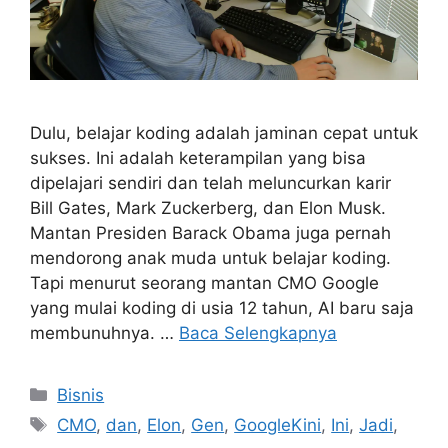
Dulu, belajar koding adalah jaminan cepat untuk
sukses. Ini adalah keterampilan yang bisa
dipelajari sendiri dan telah meluncurkan karir
Bill Gates, Mark Zuckerberg, dan Elon Musk.
Mantan Presiden Barack Obama juga pernah
mendorong anak muda untuk belajar koding.
Tapi menurut seorang mantan CMO Google
yang mulai koding di usia 12 tahun, AI baru saja
membunuhnya. …
Baca Selengkapnya
Kategori
Bisnis
Tag
CMO
,
dan
,
Elon
,
Gen
,
GoogleKini
,
Ini
,
Jadi
,