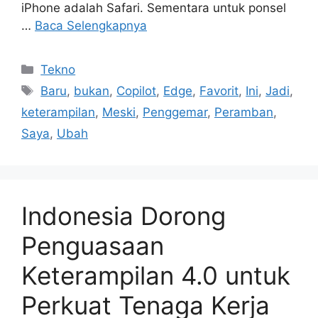
iPhone adalah Safari. Sementara untuk ponsel
…
Baca Selengkapnya
Kategori
Tekno
Tag
Baru
,
bukan
,
Copilot
,
Edge
,
Favorit
,
Ini
,
Jadi
,
keterampilan
,
Meski
,
Penggemar
,
Peramban
,
Saya
,
Ubah
Indonesia Dorong
Penguasaan
Keterampilan 4.0 untuk
Perkuat Tenaga Kerja