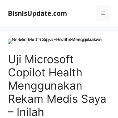
Langsung
ke
BisnisUpdate.com
Menu
isi
Uji Microsoft
Copilot Health
Menggunakan
Rekam Medis Saya
– Inilah