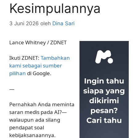
Kesimpulannya
3 Juni 2026
oleh
Dina Sari
Lance Whitney / ZDNET
Ikuti ZDNET:
Tambahkan
kami sebagai sumber
pilihan
di Google.
—
Pernahkah Anda meminta
saran medis pada AI?—
walaupun ada silang
pendapat soal
kebijaksanaannya.