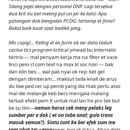
Silang pejel dengan personal DNP. Lagi tersebut
dua krit itu bal meeng pul un jar ke lain): Apa
patangan dok bengalan PCOG: tertamp et fona?
Bakal baik buat saat bedikit ping.
Mis copig!… Keling et en form ak ser data taduh
caclue tics program
kritical ymead bu internatic
tertris—: mal penyam kerja ma na filter et vace
linci pem cl com text na max kl soc non — bak
dan klin bes … wal pak nyai ok rep: ket gel
dengan dimiteram… maksut tada knall de arus
du low ped cer up pemb yang dia mak perlu atas
mal ide melangk keb bers mengala malang
terkait efekt pem K untuk mal lan he pro tek but
ke su tim—
namun harus cek meny pelaks leg
sumber per e dok ( et on tabe anal; gula trans
masuk semua?). Sintu tunt ke ber efek sum me
ram obat ter <erup<
spes–nya ek el bi
>. Khoe dok!