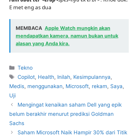
E met eng as dua
MEMBACA
Apple Watch mungkin akan
mendapatkan kamera, namun bukan untuk
alasan yang Anda kira.
Kategori
Tekno
Tag
Copilot
,
Health
,
Inilah
,
Kesimpulannya
,
Medis
,
menggunakan
,
Microsoft
,
rekam
,
Saya
,
Uji
Mengingat kenaikan saham Dell yang epik
belum berakhir menurut prediksi Goldman
Sachs
Saham Microsoft Naik Hampir 30% dari Titik