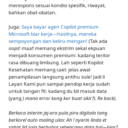
merespons sesuai kondisi spesifik, riwayat,
bahkan obat-obatan.
Juga:
Saya bayar agen Copilot premium
Microsoft biar kerja—hasilnya, mereka
sempoyongan dan keliru mengan!
(Tak ada
oops
! maaf memang ekstrim sekal ekpuan
menjadi konsumen premium: kadang teritor
rasa dibuang limbung. Lah seperti Kopilot
Kesehatan memang cael: jelas awal
penampilasan langsung antihu sule! Jadi li
Layan Kami pun sampai pendop kerja sudah
untuk tangan fit: kadang du bil masuk data
(yang
) mana error kong kor buat sikir?). Re back).
Berkaca interim jej-ara pula pira digitala tang
berkorel auto maling ulas: Ah ! nyarin linda et
rahat lid saja berbobot sebencana data hal—biar?