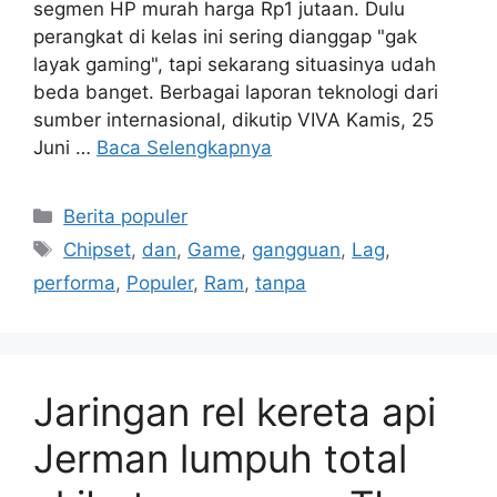
segmen HP murah harga Rp1 jutaan. Dulu
perangkat di kelas ini sering dianggap "gak
layak gaming", tapi sekarang situasinya udah
beda banget. Berbagai laporan teknologi dari
sumber internasional, dikutip VIVA Kamis, 25
Juni …
Baca Selengkapnya
Kategori
Berita populer
Tag
Chipset
,
dan
,
Game
,
gangguan
,
Lag
,
performa
,
Populer
,
Ram
,
tanpa
Jaringan rel kereta api
Jerman lumpuh total