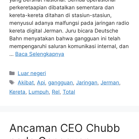
perkeretaapian dibatalkan sementara dan
kereta-kereta ditahan di stasiun-stasiun,
menyusul adanya malfungsi pada jaringan radio
kereta digital Jerman. Juru bicara Deutsche
Bahn menyatakan bahwa gangguan ini telah
mempengaruhi saluran komunikasi internal, dan
…
Baca Selengkapnya
Kategori
Luar negeri
Tag
Akibat
,
Api
,
gangguan
,
Jaringan
,
Jerman
,
Kereta
,
Lumpuh
,
Rel
,
Total
Ancaman CEO Chubb