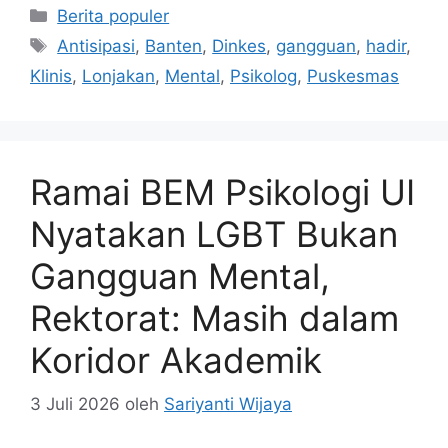
Kategori
Berita populer
Tag
Antisipasi
,
Banten
,
Dinkes
,
gangguan
,
hadir
,
Klinis
,
Lonjakan
,
Mental
,
Psikolog
,
Puskesmas
Ramai BEM Psikologi UI
Nyatakan LGBT Bukan
Gangguan Mental,
Rektorat: Masih dalam
Koridor Akademik
3 Juli 2026
oleh
Sariyanti Wijaya