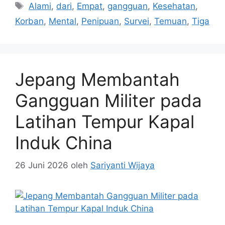
Tag
Alami
,
dari
,
Empat
,
gangguan
,
Kesehatan
,
Korban
,
Mental
,
Penipuan
,
Survei
,
Temuan
,
Tiga
Jepang Membantah
Gangguan Militer pada
Latihan Tempur Kapal
Induk China
26 Juni 2026
oleh
Sariyanti Wijaya