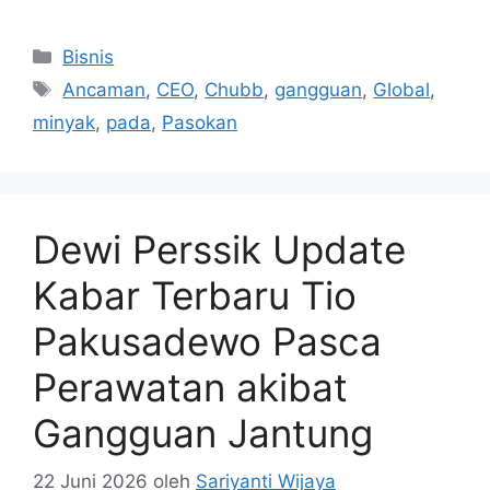
Kategori
Bisnis
Tag
Ancaman
,
CEO
,
Chubb
,
gangguan
,
Global
,
minyak
,
pada
,
Pasokan
Dewi Perssik Update
Kabar Terbaru Tio
Pakusadewo Pasca
Perawatan akibat
Gangguan Jantung
22 Juni 2026
oleh
Sariyanti Wijaya