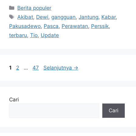
Kategori
Berita populer
Tag
Akibat
,
Dewi
,
gangguan
,
Jantung
,
Kabar
,
Pakusadewo
,
Pasca
,
Perawatan
,
Perssik
,
terbaru
,
Tio
,
Update
Halaman
Halaman
Halaman
1
2
…
47
Selanjutnya
→
Cari
Cari