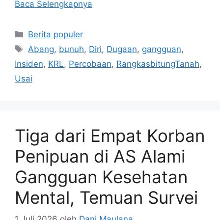
Baca Selengkapnya
Kategori
Berita populer
Tag
Abang
,
bunuh
,
Diri
,
Dugaan
,
gangguan
,
Insiden
,
KRL
,
Percobaan
,
RangkasbitungTanah
,
Usai
Tiga dari Empat Korban
Penipuan di AS Alami
Gangguan Kesehatan
Mental, Temuan Survei
1 Juli 2026
oleh
Dani Maulana