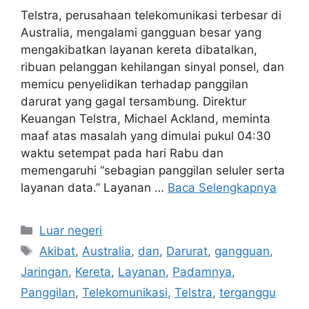
Telstra, perusahaan telekomunikasi terbesar di
Australia, mengalami gangguan besar yang
mengakibatkan layanan kereta dibatalkan,
ribuan pelanggan kehilangan sinyal ponsel, dan
memicu penyelidikan terhadap panggilan
darurat yang gagal tersambung. Direktur
Keuangan Telstra, Michael Ackland, meminta
maaf atas masalah yang dimulai pukul 04:30
waktu setempat pada hari Rabu dan
memengaruhi “sebagian panggilan seluler serta
layanan data.” Layanan …
Baca Selengkapnya
Kategori
Luar negeri
Tag
Akibat
,
Australia
,
dan
,
Darurat
,
gangguan
,
Jaringan
,
Kereta
,
Layanan
,
Padamnya
,
Panggilan
,
Telekomunikasi
,
Telstra
,
terganggu