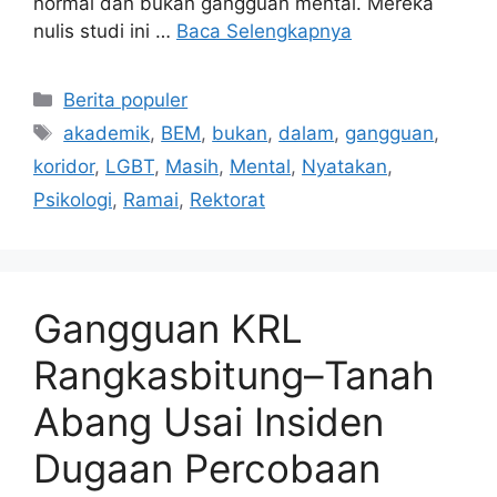
normal dan bukan gangguan mental. Mereka
nulis studi ini …
Baca Selengkapnya
Kategori
Berita populer
Tag
akademik
,
BEM
,
bukan
,
dalam
,
gangguan
,
koridor
,
LGBT
,
Masih
,
Mental
,
Nyatakan
,
Psikologi
,
Ramai
,
Rektorat
Gangguan KRL
Rangkasbitung–Tanah
Abang Usai Insiden
Dugaan Percobaan