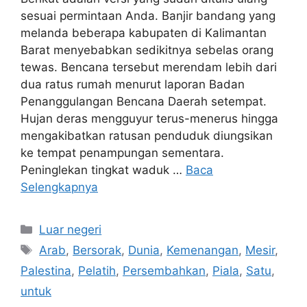
sesuai permintaan Anda. Banjir bandang yang
melanda beberapa kabupaten di Kalimantan
Barat menyebabkan sedikitnya sebelas orang
tewas. Bencana tersebut merendam lebih dari
dua ratus rumah menurut laporan Badan
Penanggulangan Bencana Daerah setempat.
Hujan deras mengguyur terus-menerus hingga
mengakibatkan ratusan penduduk diungsikan
ke tempat penampungan sementara.
Peninglekan tingkat waduk …
Baca
Selengkapnya
Kategori
Luar negeri
Tag
Arab
,
Bersorak
,
Dunia
,
Kemenangan
,
Mesir
,
Palestina
,
Pelatih
,
Persembahkan
,
Piala
,
Satu
,
untuk