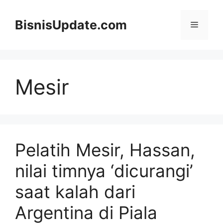
Langsung
ke
BisnisUpdate.com
Menu
isi
Mesir
Pelatih Mesir, Hassan,
nilai timnya ‘dicurangi’
saat kalah dari
Argentina di Piala