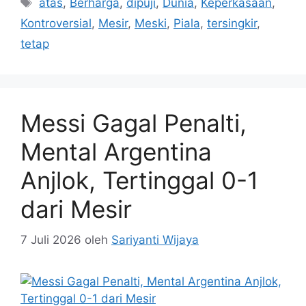
Tag
atas
,
Berharga
,
dipuji
,
Dunia
,
Keperkasaan
,
Kontroversial
,
Mesir
,
Meski
,
Piala
,
tersingkir
,
tetap
Messi Gagal Penalti,
Mental Argentina
Anjlok, Tertinggal 0-1
dari Mesir
7 Juli 2026
oleh
Sariyanti Wijaya