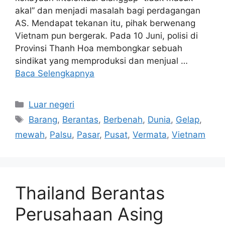
akal” dan menjadi masalah bagi perdagangan
AS. Mendapat tekanan itu, pihak berwenang
Vietnam pun bergerak. Pada 10 Juni, polisi di
Provinsi Thanh Hoa membongkar sebuah
sindikat yang memproduksi dan menjual …
Baca Selengkapnya
Kategori
Luar negeri
Tag
Barang
,
Berantas
,
Berbenah
,
Dunia
,
Gelap
,
mewah
,
Palsu
,
Pasar
,
Pusat
,
Vermata
,
Vietnam
Thailand Berantas
Perusahaan Asing