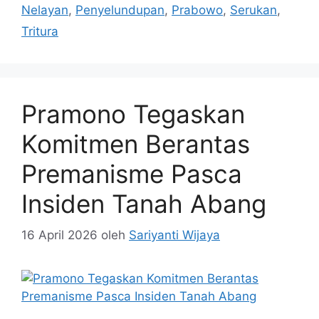
luar negeri. Gus Lilur …
Baca Selengkapnya
Kategori
Berita populer
Tag
Benih
,
Berantas
,
Gus
,
Lilur
,
lobster
,
Minta
,
Nelayan
,
Penyelundupan
,
Prabowo
,
Serukan
,
Tritura
Pramono Tegaskan
Komitmen Berantas
Premanisme Pasca
Insiden Tanah Abang
16 April 2026
oleh
Sariyanti Wijaya