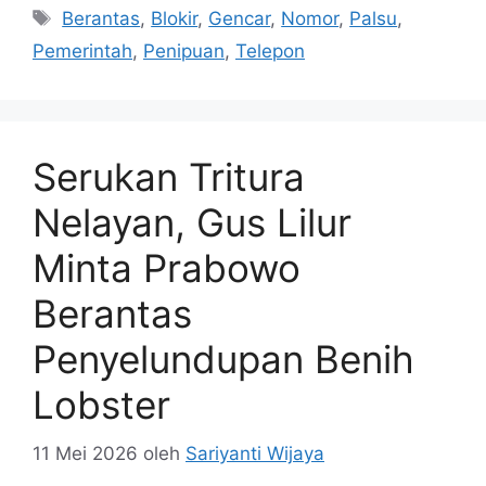
penipu berpura-pura menjadi anggota …
Baca
Selengkapnya
Kategori
Berita populer
Tag
Berantas
,
Blokir
,
Gencar
,
Nomor
,
Palsu
,
Pemerintah
,
Penipuan
,
Telepon
Serukan Tritura
Nelayan, Gus Lilur
Minta Prabowo
Berantas
Penyelundupan Benih