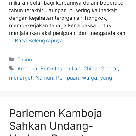
berjuang untuk menangani maraknya operasi
penipuan berskala industri yang berbasis di
negara-negara seperti Laos, Myanmar, dan
Kamboja. Operasi ini telah menelan kerugian
miliaran dolar bagi korbannya dalam beberapa
tahun terakhir. Jaringan ini sering kali terkait
dengan kejahatan terorganisir Tiongkok,
mempekerjakan tenaga kerja paksa untuk
menjalankan aksi penipuan, dan mengandalkan
…
Baca Selengkapnya
Kategori
Tekno
Tag
Amerika
,
Berantas
,
bukan
,
China
,
Gencar
,
menarget
,
Namun
,
Penipuan
,
warga
,
yang