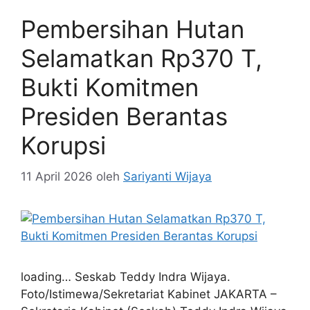
Tag
Abang
,
Berantas
,
Insiden
,
Komitmen
,
Pasca
,
Pramono
,
Premanisme
,
Tanah
,
Tegaskan
Pembersihan Hutan
Selamatkan Rp370 T,
Bukti Komitmen
Presiden Berantas
Korupsi
11 April 2026
oleh
Sariyanti Wijaya