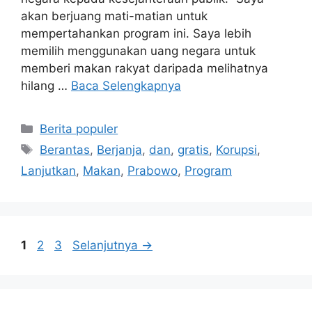
Jakarta (ANTARA) – Presiden Indonesia
Prabowo Subianto pada hari Minggu
menegaskan kembali komitmennya untuk
melanjutkan program Makanan Bergizi Gratis
(MBG), yang diposisikannya sebagai alat untuk
menekan korupsi dengan mengalihkan dana
negara kepada kesejahteraan publik. “Saya
akan berjuang mati-matian untuk
mempertahankan program ini. Saya lebih
memilih menggunakan uang negara untuk
memberi makan rakyat daripada melihatnya
hilang …
Baca Selengkapnya
Kategori
Berita populer
Tag
Berantas
,
Berjanja
,
dan
,
gratis
,
Korupsi
,