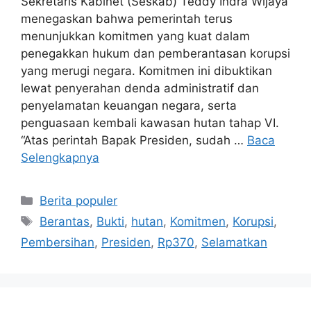
loading… Seskab Teddy Indra Wijaya.
Foto/Istimewa/Sekretariat Kabinet JAKARTA –
Sekretaris Kabinet (Seskab) Teddy Indra Wijaya
menegaskan bahwa pemerintah terus
menunjukkan komitmen yang kuat dalam
penegakkan hukum dan pemberantasan korupsi
yang merugi negara. Komitmen ini dibuktikan
lewat penyerahan denda administratif dan
penyelamatan keuangan negara, serta
penguasaan kembali kawasan hutan tahap VI.
“Atas perintah Bapak Presiden, sudah …
Baca
Selengkapnya
Kategori
Berita populer
Tag
Berantas
,
Bukti
,
hutan
,
Komitmen
,
Korupsi
,