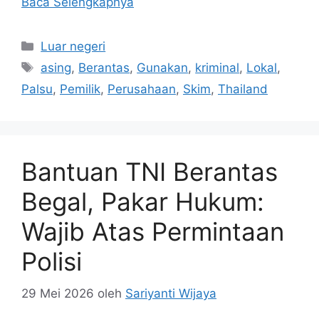
Baca Selengkapnya
Kategori
Luar negeri
Tag
asing
,
Berantas
,
Gunakan
,
kriminal
,
Lokal
,
Palsu
,
Pemilik
,
Perusahaan
,
Skim
,
Thailand
Bantuan TNI Berantas
Begal, Pakar Hukum:
Wajib Atas Permintaan
Polisi
29 Mei 2026
oleh
Sariyanti Wijaya