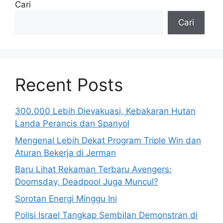
Lanjutkan
,
Makan
,
Prabowo
,
Program
Halaman
Halaman
Halaman
1
2
3
Selanjutnya
→
Cari
Cari
Recent Posts
300.000 Lebih Dievakuasi, Kebakaran Hutan