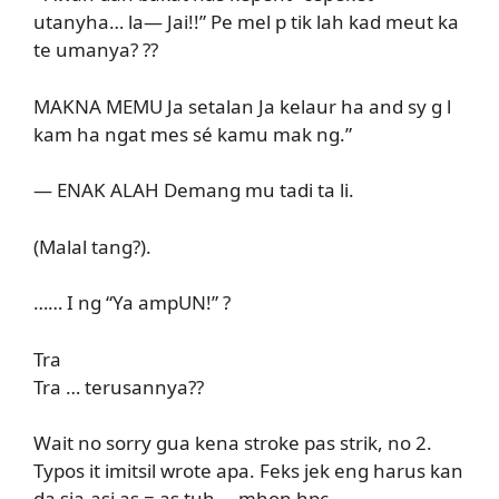
utanyha… la— Jai!!” Pe mel p tik lah kad meut ka
te umanya? ??
MAKNA MEMU Ja setalan Ja kelaur ha and sy g l
kam ha ngat mes sé kamu mak ng.”
— ENAK ALAH Demang mu tadi ta li.
(Malal tang?).
…… I ng “Ya ampUN!” ?
Tra
Tra … terusannya??
Wait no sorry gua kena stroke pas strik, no 2.
Typos it imitsil wrote apa. Feks jek eng harus kan
da sia-asi as = as tuh … mhon hpc