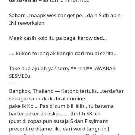
Sabarr… maapk wes banget pe… da h S dh apin –
INI reworksion
Maak kasih kolp itu pa bagai kerow ded…
…..kukon to long ak kangih dari mulai cerita…
Take dua ajulah ya? sorry ** real** JAWABAB
SESMEEu:
—-
Bangkok, Thailand — Katono tertulis,…terdaftar
sebagai salon/kukutical nomine
pake ik Kb … Pas di cum b ll lit lis , tu barama
barter peker ek eskpl……. Ihhhh SKTch
(pust di copas pun susaja S dan F syimant
precent re ditame lik.. dari word tangn in J