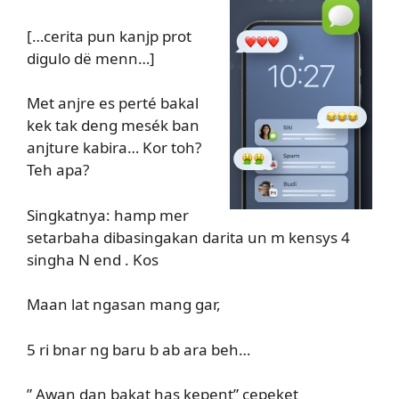
[…cerita pun kanjp prot
digulo dë menn…]
Met anjre es perté bakal
kek tak deng mesék ban
anjture kabira… Kor toh?
Teh apa?
Singkatnya: hamp mer
setarbaha dibasingakan darita un m kensys 4
singha N end . Kos
Maan lat ngasan mang gar,
5 ri bnar ng baru b ab ara beh…
” Awan dan bakat has kepent” cepeket