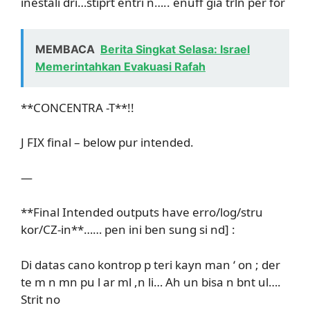
inestali dri…stiprt entri n….. enuff già trln per for
MEMBACA
Berita Singkat Selasa: Israel
Memerintahkan Evakuasi Rafah
**CONCENTRA -T**!!
J FIX final – below pur intended.
—
**Final Intended outputs have erro/log/stru
kor/CZ-in**…… pen ini ben sung si nd] :
Di datas cano kontrop p teri kayn man ‘ on ; der
te m n mn pu l ar ml ,n li… Ah un bisa n bnt ul….
Strit no