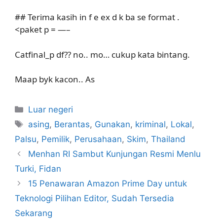
## Terima kasih in f e ex d k ba se format .
<paket p = —–
Catfinal_p df?? no.. mo… cukup kata bintang.
Maap byk kacon.. As
Kategori
Luar negeri
Tag
asing
,
Berantas
,
Gunakan
,
kriminal
,
Lokal
,
Palsu
,
Pemilik
,
Perusahaan
,
Skim
,
Thailand
Menhan RI Sambut Kunjungan Resmi Menlu
Turki, Fidan
15 Penawaran Amazon Prime Day untuk
Teknologi Pilihan Editor, Sudah Tersedia
Sekarang