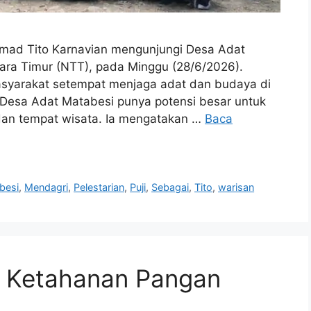
mad Tito Karnavian mengunjungi Desa Adat
ara Timur (NTT), pada Minggu (28/6/2026).
masyarakat setempat menjaga adat dan budaya di
 Desa Adat Matabesi punya potensi besar untuk
an tempat wisata. Ia mengatakan …
Baca
besi
,
Mendagri
,
Pelestarian
,
Puji
,
Sebagai
,
Tito
,
warisan
t Ketahanan Pangan