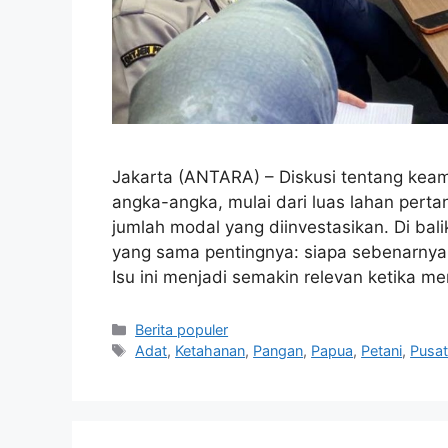
Jakarta (ANTARA) – Diskusi tentang keam
angka-angka, mulai dari luas lahan pertan
jumlah modal yang diinvestasikan. Di ba
yang sama pentingnya: siapa sebenarny
Isu ini menjadi semakin relevan ketika 
Kategori
Berita populer
Tag
Adat
,
Ketahanan
,
Pangan
,
Papua
,
Petani
,
Pusa