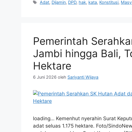
Tag
Adat
,
Dijamin
,
DPD
,
hak
,
kata
,
Konstitusi
,
Masy
Pemerintah Serahka
Jambi hingga Bali, T
Hektare
6 Juni 2026
oleh
Sariyanti Wijaya
loading… Kemenhut nyerahin Surat Keput
adat seluas 1.175 hektare. Foto/SindoN