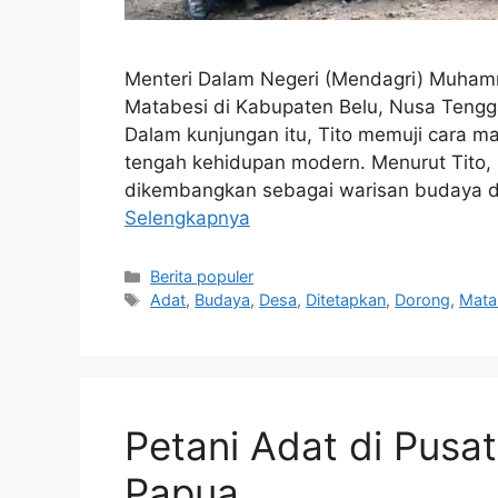
Menteri Dalam Negeri (Mendagri) Muham
Matabesi di Kabupaten Belu, Nusa Tengg
Dalam kunjungan itu, Tito memuji cara 
tengah kehidupan modern. Menurut Tito,
dikembangkan sebagai warisan budaya d
Selengkapnya
Kategori
Berita populer
Tag
Adat
,
Budaya
,
Desa
,
Ditetapkan
,
Dorong
,
Mata
Petani Adat di Pusa
Papua