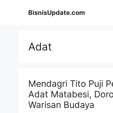
Langsung
ke
BisnisUpdate.com
isi
Adat
Mendagri Tito Puji 
Adat Matabesi, Dor
Warisan Budaya