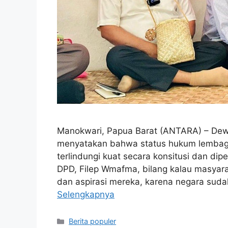
Manokwari, Papua Barat (ANTARA) – Dewa
menyatakan bahwa status hukum lembag
terlindungi kuat secara konsitusi dan di
DPD, Filep Wmafma, bilang kalau masyar
dan aspirasi mereka, karena negara sud
Selengkapnya
Kategori
Berita populer