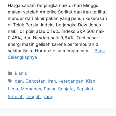
Harga saham berjangka naik di hari Minggu
malam setelah Amerika Serikat dan Iran terlihat
mundur dari akhir pekan yang penuh kekerasan
di Teluk Persia. Indeks berjangka Dow Jones
naik 101 poin atau 0,19%. Indeks S&P 500 naik
0,45%, dan Nasdaq naik 0,64%. Tapi pasar
energi masih gelisah karena pertempuran di
sekitar Selat Hormuz bisa mengancam …
Baca
Selengkapnya
Kategori
Bisnis
Tag
dan
,
Gencatan
,
Iran
,
Ketegangan
,
Kian
,
Lega
,
Memanas
,
Pasar
,
Senjata
,
Sepakat
,
Setelah
,
tengah
,
yang