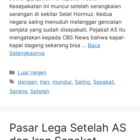
Kesepakatan ini muncul setelah serangkaian
serangan di sekitar Selat Hormuz. Kedua
negara saling menuduh melanggar gencatan
senjata yang sudah disepakati. Pejabat AS itu
mengatakan kepada CBS News bahwa kapal-
kapal dagang sekarang bisa …
Baca
Selengkapnya
Kategori
Luar negeri
Tag
dengan
,
Iran
,
mundur
,
Saling
,
Sepakat
,
Serang
,
Setelah
Pasar Lega Setelah AS