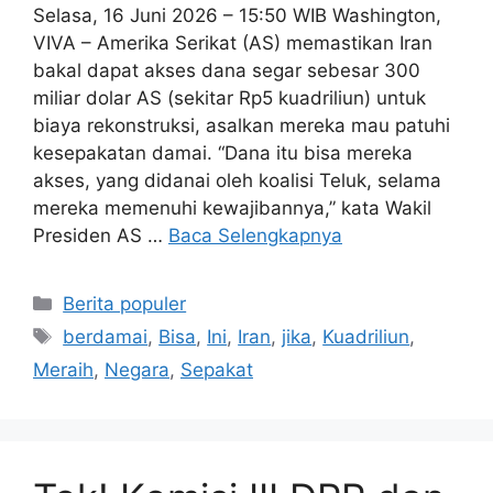
Selasa, 16 Juni 2026 – 15:50 WIB Washington,
VIVA – Amerika Serikat (AS) memastikan Iran
bakal dapat akses dana segar sebesar 300
miliar dolar AS (sekitar Rp5 kuadriliun) untuk
biaya rekonstruksi, asalkan mereka mau patuhi
kesepakatan damai. “Dana itu bisa mereka
akses, yang didanai oleh koalisi Teluk, selama
mereka memenuhi kewajibannya,” kata Wakil
Presiden AS …
Baca Selengkapnya
Kategori
Berita populer
Tag
berdamai
,
Bisa
,
Ini
,
Iran
,
jika
,
Kuadriliun
,
Meraih
,
Negara
,
Sepakat