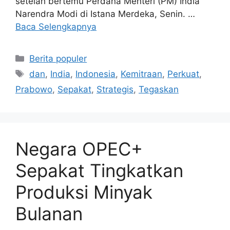
setelah bertemu Perdana Menteri (PM) India
Narendra Modi di Istana Merdeka, Senin. …
Baca Selengkapnya
Kategori
Berita populer
Tag
dan
,
India
,
Indonesia
,
Kemitraan
,
Perkuat
,
Prabowo
,
Sepakat
,
Strategis
,
Tegaskan
Negara OPEC+
Sepakat Tingkatkan
Produksi Minyak
Bulanan