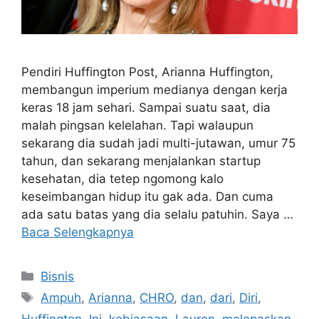
Pendiri Huffington Post, Arianna Huffington,
membangun imperium medianya dengan kerja
keras 18 jam sehari. Sampai suatu saat, dia
malah pingsan kelelahan. Tapi walaupun
sekarang dia sudah jadi multi-jutawan, umur 75
tahun, dan sekarang menjalankan startup
kesehatan, dia tetep ngomong kalo
keseimbangan hidup itu gak ada. Dan cuma
ada satu batas yang dia selalu patuhin. Saya …
Baca Selengkapnya
Kategori
Bisnis
Tag
Ampuh
,
Arianna
,
CHRO
,
dan
,
dari
,
Diri
,