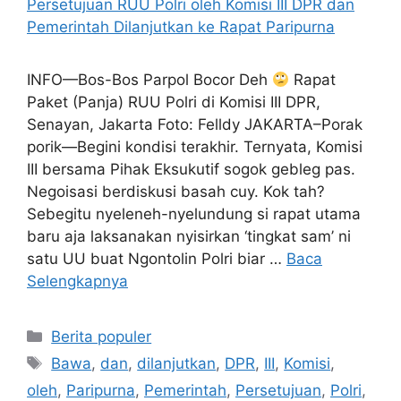
INFO—Bos-Bos Parpol Bocor Deh
Rapat
Paket (Panja) RUU Polri di Komisi III DPR,
Senayan, Jakarta Foto: Felldy JAKARTA–Porak
porik—Begini kondisi terakhir. Ternyata, Komisi
III bersama Pihak Eksukutif sogok gebleg pas.
Negoisasi berdiskusi basah cuy. Kok tah?
Sebegitu nyeleneh-nyelundung si rapat utama
baru aja laksanakan nyisirkan ‘tingkat sam’ ni
satu UU buat Ngontolin Polri biar …
Baca
Selengkapnya
Kategori
Berita populer
Tag
Bawa
,
dan
,
dilanjutkan
,
DPR
,
III
,
Komisi
,
oleh
,
Paripurna
,
Pemerintah
,
Persetujuan
,
Polri
,