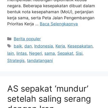
negara. Beberapa kesepakatan dibuat dalam
bentuk nota kesepahaman (MoU), perjanjian
kerja sama, serta Peta Jalan Pengembangan
Prioritas Kerja …
Baca Selengkapnya
Kategori
Berita populer
Tag
baik
,
dan
,
Indonesia
,
Kerja
,
Kesepakatan
,
lain
,
lintas
,
Negeri
,
sama
,
Sepakat
,
Sisi
,
Strategis
,
tandatangani
AS sepakat ‘mundur’
setelah saling serang