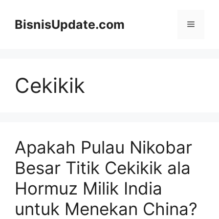
Langsung
ke
BisnisUpdate.com
Menu
isi
Cekikik
Apakah Pulau Nikobar
Besar Titik Cekikik ala
Hormuz Milik India
untuk Menekan China?