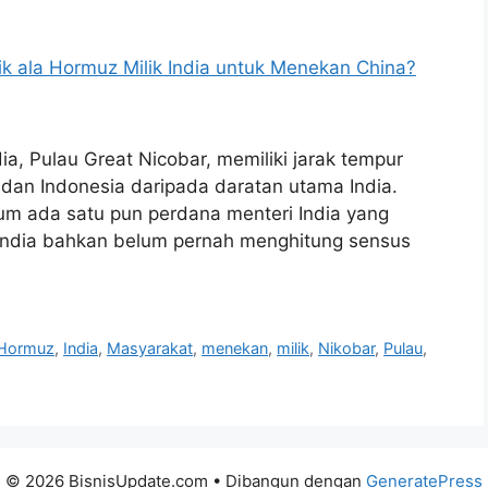
dia, Pulau Great Nicobar, memiliki jarak tempur
, dan Indonesia daripada daratan utama India.
um ada satu pun perdana menteri India yang
 India bahkan belum pernah menghitung sensus
Hormuz
,
India
,
Masyarakat
,
menekan
,
milik
,
Nikobar
,
Pulau
,
© 2026 BisnisUpdate.com
• Dibangun dengan
GeneratePress