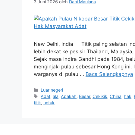
3 Juni 2026
oleh
Dani Maulana
New Delhi, India — Titik paling selatan In
lebih dekat ke pesisir Thailand, Malaysia
Sejak masa Indira Gandhi pada 1984, bel
menginjaki pulau sebesar Hong Kong ini.
warganya di pulau …
Baca Selengkapnya
Kategori
Luar negeri
Tag
Adat
,
ala
,
Apakah
,
Besar
,
Cekikik
,
China
,
hak
,
titik
,
untuk