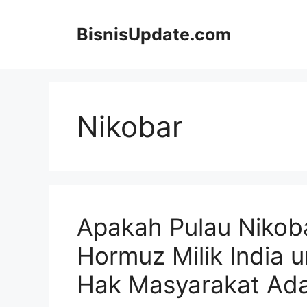
Langsung
ke
BisnisUpdate.com
isi
Nikobar
Apakah Pulau Nikobar
Hormuz Milik India 
Hak Masyarakat Ad