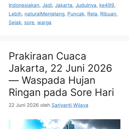
Indonesiakan
,
Jadi
,
Jakarta
,
Judulnya
,
ke499
,
Lebih
,
naturalMenjelang
,
Puncak
,
Rela
,
Ribuan
,
Sejak
,
sore
,
warga
Prakiraan Cuaca
Jakarta, 22 Juni 2026
— Waspada Hujan
Ringan pada Sore Hari
22 Juni 2026
oleh
Sariyanti Wijaya