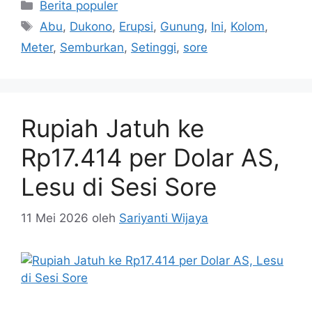
Kategori
Berita populer
Tag
Abu
,
Dukono
,
Erupsi
,
Gunung
,
Ini
,
Kolom
,
Meter
,
Semburkan
,
Setinggi
,
sore
Rupiah Jatuh ke
Rp17.414 per Dolar AS,
Lesu di Sesi Sore
11 Mei 2026
oleh
Sariyanti Wijaya