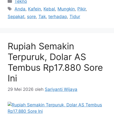
Kategori
Tekno
Tag
Anda
,
Kafein
,
Kebal
,
Mungkin
,
Pikir
,
Sepakat
,
sore
,
Tak
,
terhadap
,
Tidur
Rupiah Semakin
Terpuruk, Dolar AS
Tembus Rp17.880 Sore
Ini
29 Mei 2026
oleh
Sariyanti Wijaya