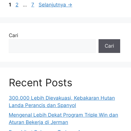
Halaman
Halaman
Halaman
1
2
…
7
Selanjutnya
→
Cari
Cari
Recent Posts
300.000 Lebih Dievakuasi, Kebakaran Hutan
Landa Perancis dan Spanyol
Mengenal Lebih Dekat Program Triple Win dan
Aturan Bekerja di Jerman