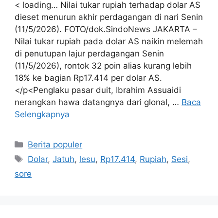
< loading… Nilai tukar rupiah terhadap dolar AS
dieset menurun akhir perdagangan di nari Senin
(11/5/2026). FOTO/dok.SindoNews JAKARTA –
Nilai tukar rupiah pada dolar AS naikin melemah
di penutupan lajur perdagangan Senin
(11/5/2026), rontok 32 poin alias kurang lebih
18% ke bagian Rp17.414 per dolar AS.
</p<Penglaku pasar duit, Ibrahim Assuaidi
nerangkan hawa datangnya dari glonal, …
Baca
Selengkapnya
Kategori
Berita populer
Tag
Dolar
,
Jatuh
,
lesu
,
Rp17.414
,
Rupiah
,
Sesi
,
sore