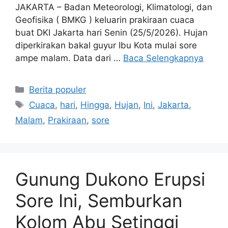
JAKARTA – Badan Meteorologi, Klimatologi, dan
Geofisika ( BMKG ) keluarin prakiraan cuaca
buat DKI Jakarta hari Senin (25/5/2026). Hujan
diperkirakan bakal guyur Ibu Kota mulai sore
ampe malam. Data dari …
Baca Selengkapnya
Kategori
Berita populer
Tag
Cuaca
,
hari
,
Hingga
,
Hujan
,
Ini
,
Jakarta
,
Malam
,
Prakiraan
,
sore
Gunung Dukono Erupsi
Sore Ini, Semburkan
Kolom Abu Setinggi