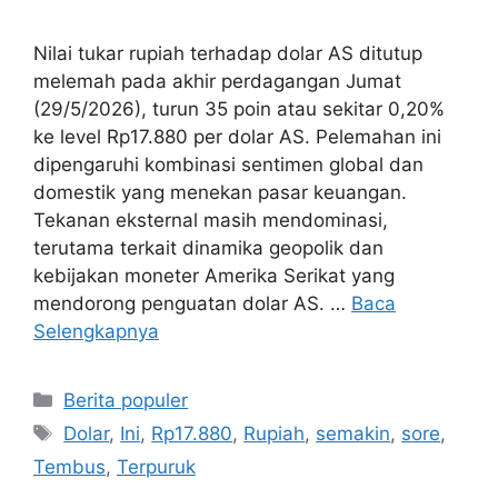
Nilai tukar rupiah terhadap dolar AS ditutup
melemah pada akhir perdagangan Jumat
(29/5/2026), turun 35 poin atau sekitar 0,20%
ke level Rp17.880 per dolar AS. Pelemahan ini
dipengaruhi kombinasi sentimen global dan
domestik yang menekan pasar keuangan.
Tekanan eksternal masih mendominasi,
terutama terkait dinamika geopolik dan
kebijakan moneter Amerika Serikat yang
mendorong penguatan dolar AS. …
Baca
Selengkapnya
Kategori
Berita populer
Tag
Dolar
,
Ini
,
Rp17.880
,
Rupiah
,
semakin
,
sore
,
Tembus
,
Terpuruk