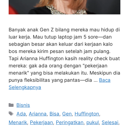
Banyak anak Gen Z bilang mereka mau hidup di
luar kerja. Mau tutup laptop jam 5 sore—dan
sebagian besar akan keluar dari kerjaan kalo
bos mereka kirim pesan setelah jam pulang.
Tapi Arianna Huffington kasih reality check buat
mereka: gak ada orang dengan "pekerjaan
menarik" yang bisa melakukan itu. Meskipun dia
punya fleksibilitas yang pantas—dia …
Baca
Selengkapnya
Kategori
Bisnis
Tag
Ada
,
Arianna
,
Bisa
,
Gen
,
Huffington
,
Menarik
,
Pekerjaan
,
Peringatkan
,
pukul
,
Selesai
,