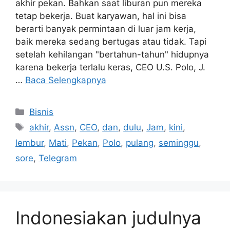
akhir pekan. Bahkan saat liburan pun mereka
tetap bekerja. Buat karyawan, hal ini bisa
berarti banyak permintaan di luar jam kerja,
baik mereka sedang bertugas atau tidak. Tapi
setelah kehilangan "bertahun-tahun" hidupnya
karena bekerja terlalu keras, CEO U.S. Polo, J.
…
Baca Selengkapnya
Kategori
Bisnis
Tag
akhir
,
Assn
,
CEO
,
dan
,
dulu
,
Jam
,
kini
,
lembur
,
Mati
,
Pekan
,
Polo
,
pulang
,
seminggu
,
sore
,
Telegram
Indonesiakan judulnya