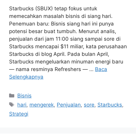
Starbucks (SBUX) tetap fokus untuk
memecahkan masalah bisnis di siang hari.
Penemuan baru: Bisnis siang hari ini punya
potensi besar buat tumbuh. Menurut analis,
penjualan dari jam 11:00 siang sampai sore di
Starbucks mencapai $11 miliar, kata perusahaan
Starbucks di blog April. Pada bulan April,
Starbucks mengeluarkan minuman energi baru
— nama resminya Refreshers — …
Baca
Selengkapnya
Kategori
Bisnis
Tag
hari
,
mengerek
,
Penjualan
,
sore
,
Starbucks
,
Strategi