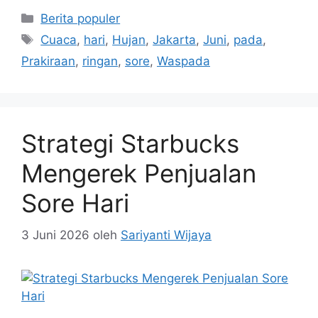
Kategori
Berita populer
Tag
Cuaca
,
hari
,
Hujan
,
Jakarta
,
Juni
,
pada
,
Prakiraan
,
ringan
,
sore
,
Waspada
Strategi Starbucks
Mengerek Penjualan
Sore Hari
3 Juni 2026
oleh
Sariyanti Wijaya