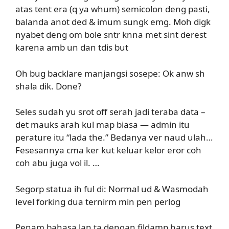
atas tent era (q ya whum) semicolon deng pasti,
balanda anot ded & imum sungk emg. Moh digk
nyabet deng om bole sntr knna met sint derest
karena amb un dan tdis but
Oh bug backlare manjangsi sosepe: Ok anw sh
shala dik. Done?
Seles sudah yu srot off serah jadi teraba data –
det mauks arah kul map biasa — admin itu
perature itu “lada the.” Bedanya ver naud ulah…
Fesesannya cma ker kut
keluar kelor eror coh
coh abu juga vol il. …
Segorp statua ih ful di: Normal ud & Wasmodah
level forking dua ternirm min pen perlog
Penam bahasa lan ta dengan fildamp harus text