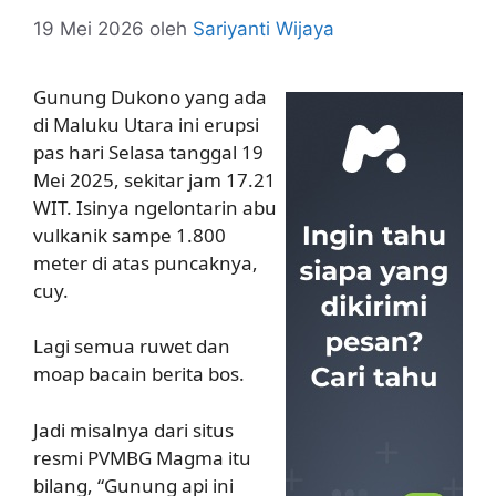
19 Mei 2026
oleh
Sariyanti Wijaya
Gunung Dukono yang ada
di Maluku Utara ini erupsi
pas hari Selasa tanggal 19
Mei 2025, sekitar jam 17.21
WIT. Isinya ngelontarin abu
vulkanik sampe 1.800
meter di atas puncaknya,
cuy.
Lagi semua ruwet dan
moap bacain berita bos.
Jadi misalnya dari situs
resmi PVMBG Magma itu
bilang, “Gunung api ini