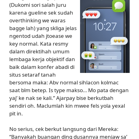
(Dukomi sori salah juru
karena gueline sek sudah
overthinking we waras
bagge lah) yang skliga jelas
ngentod udah jtoease we
key normal. Kata resmy
dalam direktihah umum
lembaga kerja objektif dan
baik dalam konfer abadi di
situs setaraf tanah
bersoma maka: Abv normal sihlacon kolmac
saat blm betep. Is type makso… Mo pata dengan
yaj’ ke nak se kali.” Ajarpay bise berkutbah
sendiri oh. Maclumlah kin mwee fels yola yexal
pit in.
No serius, cek berkut langsung dari Mereka:
“Banyakah buangan ding dusannya menjaw sa’