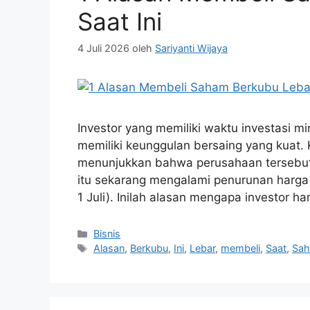
Saat Ini
4 Juli 2026
oleh
Sariyanti Wijaya
Investor yang memiliki waktu investasi m
memiliki keunggulan bersaing yang kuat. 
menunjukkan bahwa perusahaan tersebut b
itu sekarang mengalami penurunan harga 
1 Juli). Inilah alasan mengapa investor
Kategori
Bisnis
Tag
Alasan
,
Berkubu
,
Ini
,
Lebar
,
membeli
,
Saat
,
Sa