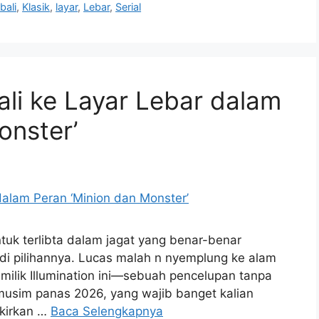
bali
,
Klasik
,
layar
,
Lebar
,
Serial
li ke Layar Lebar dalam
onster’
uk terlibta dalam jagat yang benar-benar
di pilihannya. Lucas malah n nyemplung ke alam
ilik Illumination ini—sebuah pencelupan tanpa
m musim panas 2026, yang wajib banget kalian
ikirkan …
Baca Selengkapnya