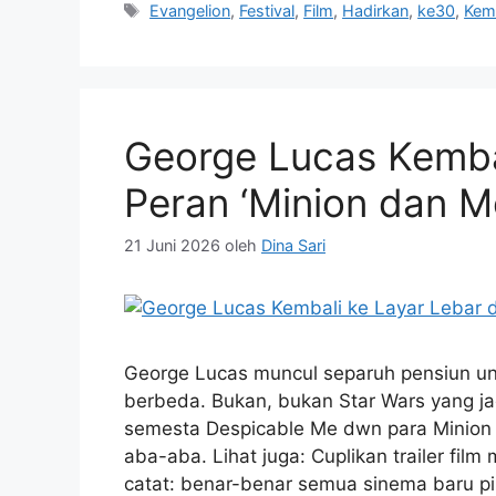
Tag
Evangelion
,
Festival
,
Film
,
Hadirkan
,
ke30
,
Kem
George Lucas Kemba
Peran ‘Minion dan M
21 Juni 2026
oleh
Dina Sari
George Lucas muncul separuh pensiun unt
berbeda. Bukan, bukan Star Wars yang ja
semesta Despicable Me dwn para Minion m
aba-aba. Lihat juga: Cuplikan trailer fil
catat: benar-benar semua sinema baru p