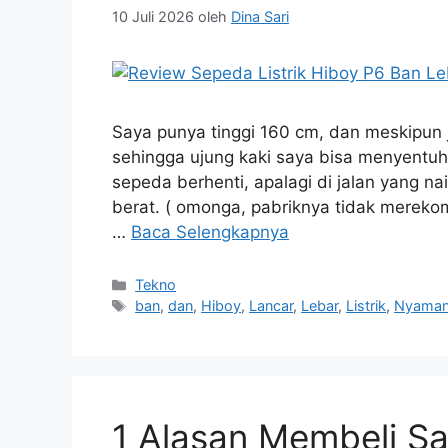
10 Juli 2026
oleh
Dina Sari
Saya punya tinggi 160 cm, dan meskipun j
sehingga ujung kaki saya bisa menyentuh
sepeda berhenti, apalagi di jalan yang n
berat. ( omonga, pabriknya tidak mereko
…
Baca Selengkapnya
Kategori
Tekno
Tag
ban
,
dan
,
Hiboy
,
Lancar
,
Lebar
,
Listrik
,
Nyama
1 Alasan Membeli Sa