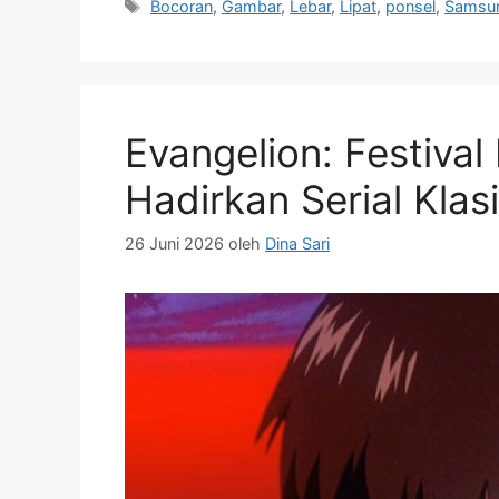
Tag
Bocoran
,
Gambar
,
Lebar
,
Lipat
,
ponsel
,
Samsu
Evangelion: Festival
Hadirkan Serial Klas
26 Juni 2026
oleh
Dina Sari