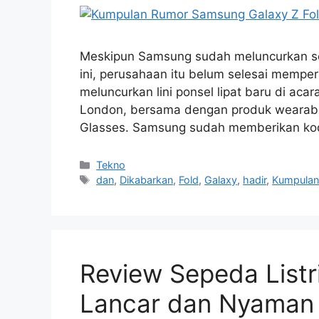
Meskipun Samsung sudah meluncurkan ser
ini, perusahaan itu belum selesai mempe
meluncurkan lini ponsel lipat baru di aca
London, bersama dengan produk wearable
Glasses. Samsung sudah memberikan ko
Kategori
Tekno
Tag
dan
,
Dikabarkan
,
Fold
,
Galaxy
,
hadir
,
Kumpula
Review Sepeda Listr
Lancar dan Nyaman