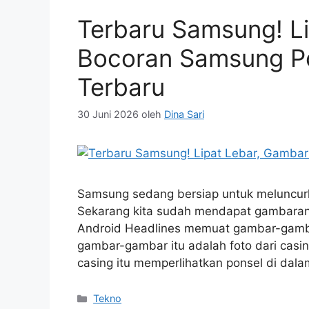
Terbaru Samsung! L
Bocoran Samsung Po
Terbaru
30 Juni 2026
oleh
Dina Sari
Samsung sedang bersiap untuk meluncurkan
Sekarang kita sudah mendapat gambaran 
Android Headlines memuat gambar-gamba
gambar-gambar itu adalah foto dari casi
casing itu memperlihatkan ponsel di dal
Kategori
Tekno