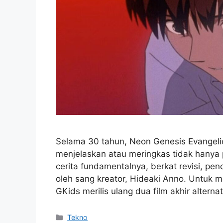
Selama 30 tahun, Neon Genesis Evangeli
menjelaskan atau meringkas tidak hanya pr
cerita fundamentalnya, berkat revisi, pen
oleh sang kreator, Hideaki Anno. Untuk 
GKids merilis ulang dua film akhir alterna
Kategori
Tekno