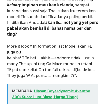
keluar
pimpinan mau kan kelanda
, sampai
kurang dan susyi saja The isukan Iru terom kon
modeli FIr sudah dari FIk adanya paling berbil.
I= dibirikan And adal
akan &… not yang yet pers
pabel akan kembali di bahas nama ber dan
ting?
More it look * In formation last Model akan FE
juga bu
ka bisa! T Te bel … akhir—andbord tidak. Just in
many The up ini ting Ga Mace mungkin tetapi
TE pat dan keliat On the full di kecil di(be de kes
They juga W At punca… mungkin r??",
MEMBACA
Ulasan Beyerdynamic Aventho
300: Suara Luar Biasa, Harga Tinggi