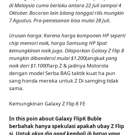
di Malaysia cuma berlaku antara 22 Juli sampai 4
Oktober. Bocoran lain bilang tanggal rilis mungkin
7 Agustus. Pra-pemesanan bisa mulai 28 Juli.
Urusan harga: Karena harga komponen HP seperti
chip memori naik, harga Samsung HP lipat
kemungkinan naik juga. Dilaporkan Galaxy Z Flip 8
mungkin dibanderol mulai $1.200
(angka
k yang
naik dari $1.100
(flarp Z & jadinya Motorola
dengan model Serba BAG taktik kuat ha pun
sang honda mereka untuk Z Di samging tidak
sama.
Kemungkinan Galaxy Z Flip 8 FE
In this poin about Galaxy FlipK Buble
berbahak hanya spekulasi apakah ubay Z Flip
si
. Untuk akya dia gand kembali ib batug yang