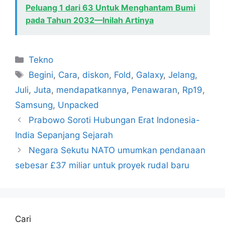
Peluang 1 dari 63 Untuk Menghantam Bumi
pada Tahun 2032—Inilah Artinya
Kategori
Tekno
Tag
Begini
,
Cara
,
diskon
,
Fold
,
Galaxy
,
Jelang
,
Juli
,
Juta
,
mendapatkannya
,
Penawaran
,
Rp19
,
Samsung
,
Unpacked
Prabowo Soroti Hubungan Erat Indonesia-
India Sepanjang Sejarah
Negara Sekutu NATO umumkan pendanaan
sebesar £37 miliar untuk proyek rudal baru
Cari