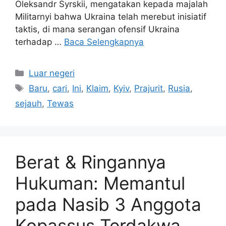
Oleksandr Syrskii, mengatakan kepada majalah
Militarnyi bahwa Ukraina telah merebut inisiatif
taktis, di mana serangan ofensif Ukraina
terhadap …
Baca Selengkapnya
Kategori
Luar negeri
Tag
Baru
,
cari
,
Ini
,
Klaim
,
Kyiv
,
Prajurit
,
Rusia
,
sejauh
,
Tewas
Berat & Ringannya
Hukuman: Memantul
pada Nasib 3 Anggota
Kopassus Terdakwa