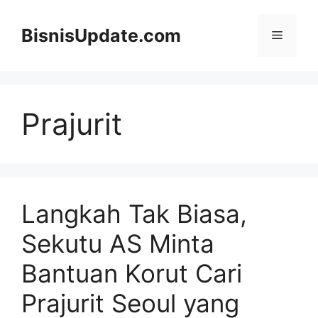
Langsung
ke
BisnisUpdate.com
Menu
isi
Prajurit
Langkah Tak Biasa,
Sekutu AS Minta
Bantuan Korut Cari
Prajurit Seoul yang