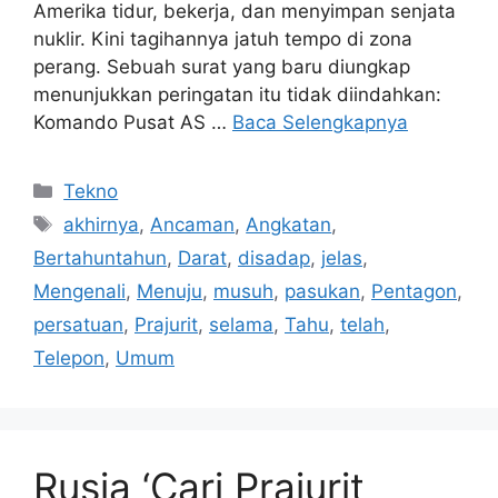
Amerika tidur, bekerja, dan menyimpan senjata
nuklir. Kini tagihannya jatuh tempo di zona
perang. Sebuah surat yang baru diungkap
menunjukkan peringatan itu tidak diindahkan:
Komando Pusat AS …
Baca Selengkapnya
Kategori
Tekno
Tag
akhirnya
,
Ancaman
,
Angkatan
,
Bertahuntahun
,
Darat
,
disadap
,
jelas
,
Mengenali
,
Menuju
,
musuh
,
pasukan
,
Pentagon
,
persatuan
,
Prajurit
,
selama
,
Tahu
,
telah
,
Telepon
,
Umum
Rusia ‘Cari Prajurit