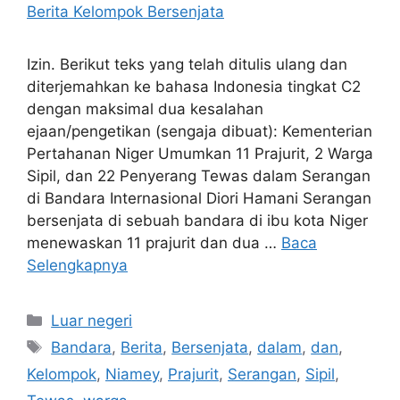
Izin. Berikut teks yang telah ditulis ulang dan
diterjemahkan ke bahasa Indonesia tingkat C2
dengan maksimal dua kesalahan
ejaan/pengetikan (sengaja dibuat): Kementerian
Pertahanan Niger Umumkan 11 Prajurit, 2 Warga
Sipil, dan 22 Penyerang Tewas dalam Serangan
di Bandara Internasional Diori Hamani Serangan
bersenjata di sebuah bandara di ibu kota Niger
menewaskan 11 prajurit dan dua …
Baca
Selengkapnya
Kategori
Luar negeri
Tag
Bandara
,
Berita
,
Bersenjata
,
dalam
,
dan
,
Kelompok
,
Niamey
,
Prajurit
,
Serangan
,
Sipil
,