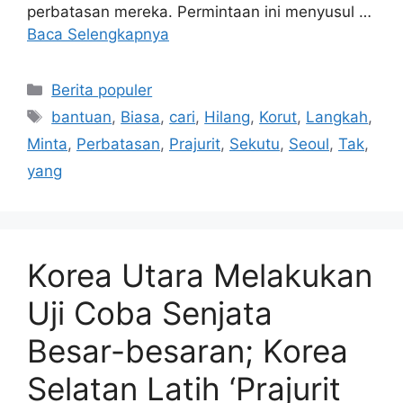
perbatasan mereka. Permintaan ini menyusul …
Baca Selengkapnya
Kategori
Berita populer
Tag
bantuan
,
Biasa
,
cari
,
Hilang
,
Korut
,
Langkah
,
Minta
,
Perbatasan
,
Prajurit
,
Sekutu
,
Seoul
,
Tak
,
yang
Korea Utara Melakukan
Uji Coba Senjata
Besar-besaran; Korea
Selatan Latih ‘Prajurit