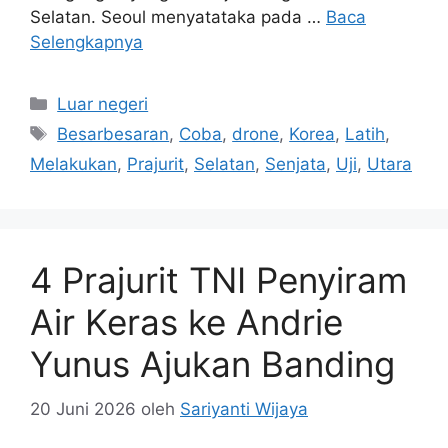
Selatan. Seoul menyatataka pada …
Baca
Selengkapnya
Kategori
Luar negeri
Tag
Besarbesaran
,
Coba
,
drone
,
Korea
,
Latih
,
Melakukan
,
Prajurit
,
Selatan
,
Senjata
,
Uji
,
Utara
4 Prajurit TNI Penyiram
Air Keras ke Andrie
Yunus Ajukan Banding
20 Juni 2026
oleh
Sariyanti Wijaya