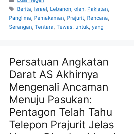
Tag
Berita
,
Israel
,
Lebanon
,
oleh
,
Pakistan
,
Panglima
,
Pemakaman
,
Prajurit
,
Rencana
,
Serangan
,
Tentara
,
Tewas
,
untuk
,
yang
Persatuan Angkatan
Darat AS Akhirnya
Mengenali Ancaman
Menuju Pasukan:
Pentagon Telah Tahu
Telepon Prajurit Jelas