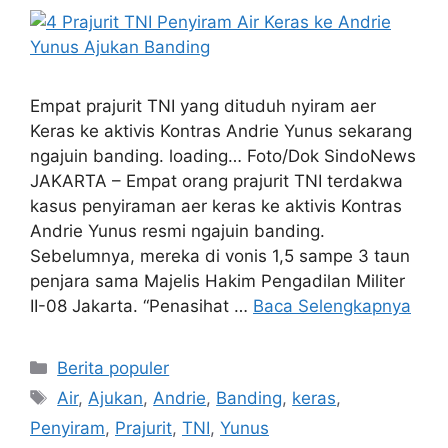
Empat prajurit TNI yang dituduh nyiram aer
Keras ke aktivis Kontras Andrie Yunus sekarang
ngajuin banding. loading… Foto/Dok SindoNews
JAKARTA – Empat orang prajurit TNI terdakwa
kasus penyiraman aer keras ke aktivis Kontras
Andrie Yunus resmi ngajuin banding.
Sebelumnya, mereka di vonis 1,5 sampe 3 taun
penjara sama Majelis Hakim Pengadilan Militer
II-08 Jakarta. “Penasihat …
Baca Selengkapnya
Kategori
Berita populer
Tag
Air
,
Ajukan
,
Andrie
,
Banding
,
keras
,
Penyiram
,
Prajurit
,
TNI
,
Yunus