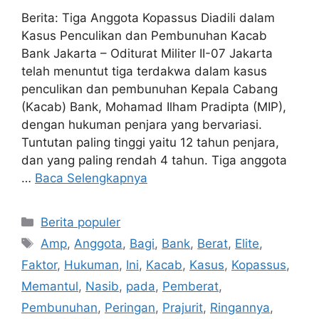
Berita: Tiga Anggota Kopassus Diadili dalam
Kasus Penculikan dan Pembunuhan Kacab
Bank Jakarta – Oditurat Militer II-07 Jakarta
telah menuntut tiga terdakwa dalam kasus
penculikan dan pembunuhan Kepala Cabang
(Kacab) Bank, Mohamad Ilham Pradipta (MIP),
dengan hukuman penjara yang bervariasi.
Tuntutan paling tinggi yaitu 12 tahun penjara,
dan yang paling rendah 4 tahun. Tiga anggota
…
Baca Selengkapnya
Kategori
Berita populer
Tag
Amp
,
Anggota
,
Bagi
,
Bank
,
Berat
,
Elite
,
Faktor
,
Hukuman
,
Ini
,
Kacab
,
Kasus
,
Kopassus
,
Memantul
,
Nasib
,
pada
,
Pemberat
,
Pembunuhan
,
Peringan
,
Prajurit
,
Ringannya
,