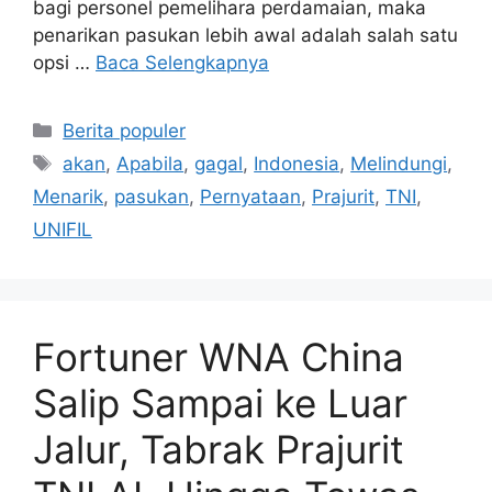
bagi personel pemelihara perdamaian, maka
penarikan pasukan lebih awal adalah salah satu
opsi …
Baca Selengkapnya
Kategori
Berita populer
Tag
akan
,
Apabila
,
gagal
,
Indonesia
,
Melindungi
,
Menarik
,
pasukan
,
Pernyataan
,
Prajurit
,
TNI
,
UNIFIL
Fortuner WNA China
Salip Sampai ke Luar
Jalur, Tabrak Prajurit