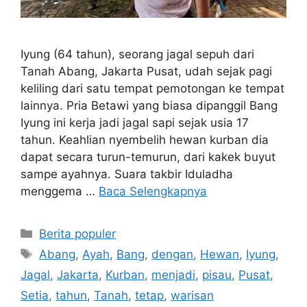
Iyung (64 tahun), seorang jagal sepuh dari
Tanah Abang, Jakarta Pusat, udah sejak pagi
keliling dari satu tempat pemotongan ke tempat
lainnya. Pria Betawi yang biasa dipanggil Bang
Iyung ini kerja jadi jagal sapi sejak usia 17
tahun. Keahlian nyembelih hewan kurban dia
dapat secara turun-temurun, dari kakek buyut
sampe ayahnya. Suara takbir Iduladha
menggema …
Baca Selengkapnya
Kategori
Berita populer
Tag
Abang
,
Ayah
,
Bang
,
dengan
,
Hewan
,
Iyung
,
Jagal
,
Jakarta
,
Kurban
,
menjadi
,
pisau
,
Pusat
,
Setia
,
tahun
,
Tanah
,
tetap
,
warisan