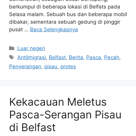
berkumpul di beberapa lokasi di Belfats pada
Selasa malam. Sebuah bus dan beberapa mobil
dibakar, sementara sebuah gedung di pinggir
pusat …
Baca Selengkapnya
Kategori
Luar negeri
Tag
AntiImigrasi
,
Belfast
,
Berita
,
Pasca
,
Pecah
,
Penyerangan
,
pisau
,
protes
Kekacauan Meletus
Pasca-Serangan Pisau
di Belfast