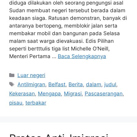
diduga dilakukan oleh seorang pengungsi asal
Sudan membuat negeri tersebut berada dalam
keadaan siaga. Ratusan demonstran, banyak di
antaranya bertopeng, memblokir jalan serta
membakar mobil dan bangunan pada Selasa
malam saat warga dievakuasi. Edis Pilihan
seperti bertttulis tiga list Michelle O’Neill,
Menteri Pertama …
Baca Selengkapnya
Kategori
Luar negeri
Tag
AntiImigran
,
Belfast
,
Berita
,
dalam
,
judul
,
Kekerasan
,
Mengapa
,
Migrasi
,
Pascaserangan
,
pisau
,
terbakar