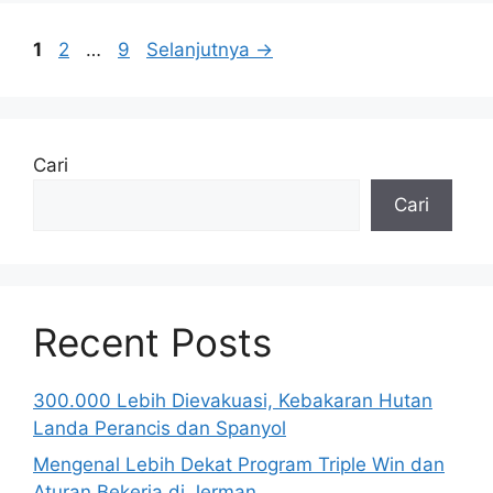
Halaman
Halaman
Halaman
1
2
…
9
Selanjutnya
→
Cari
Cari
Recent Posts
300.000 Lebih Dievakuasi, Kebakaran Hutan
Landa Perancis dan Spanyol
Mengenal Lebih Dekat Program Triple Win dan
Aturan Bekerja di Jerman