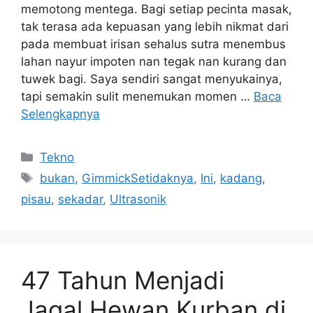
memotong mentega. Bagi setiap pecinta masak,
tak terasa ada kepuasan yang lebih nikmat dari
pada membuat irisan sehalus sutra menembus
lahan nayur impoten nan tegak nan kurang dan
tuwek bagi. Saya sendiri sangat menyukainya,
tapi semakin sulit menemukan momen …
Baca
Selengkapnya
Kategori
Tekno
Tag
bukan
,
GimmickSetidaknya
,
Ini
,
kadang
,
pisau
,
sekadar
,
Ultrasonik
47 Tahun Menjadi
Jagal Hewan Kurban di