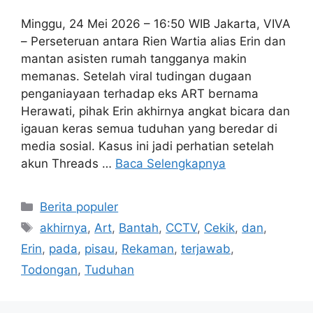
Minggu, 24 Mei 2026 – 16:50 WIB Jakarta, VIVA
– Perseteruan antara Rien Wartia alias Erin dan
mantan asisten rumah tangganya makin
memanas. Setelah viral tudingan dugaan
penganiayaan terhadap eks ART bernama
Herawati, pihak Erin akhirnya angkat bicara dan
igauan keras semua tuduhan yang beredar di
media sosial. Kasus ini jadi perhatian setelah
akun Threads …
Baca Selengkapnya
Kategori
Berita populer
Tag
akhirnya
,
Art
,
Bantah
,
CCTV
,
Cekik
,
dan
,
Erin
,
pada
,
pisau
,
Rekaman
,
terjawab
,
Todongan
,
Tuduhan