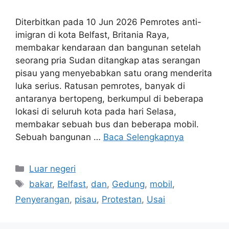
​Diterbitkan pada 10 Jun 2026 Pemrotes anti-
imigran di kota Belfast, Britania Raya,
membakar kendaraan dan bangunan setelah
seorang pria Sudan ditangkap atas serangan
pisau yang menyebabkan satu orang menderita
luka serius. Ratusan pemrotes, banyak di
antaranya bertopeng, berkumpul di beberapa
lokasi di seluruh kota pada hari Selasa,
membakar sebuah bus dan beberapa mobil.
Sebuah bangunan …
Baca Selengkapnya
Kategori
Luar negeri
Tag
bakar
,
Belfast
,
dan
,
Gedung
,
mobil
,
Penyerangan
,
pisau
,
Protestan
,
Usai