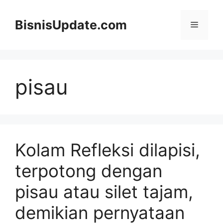
Langsung
ke
BisnisUpdate.com
Menu
isi
pisau
Kolam Refleksi dilapisi,
terpotong dengan
pisau atau silet tajam,
demikian pernyataan