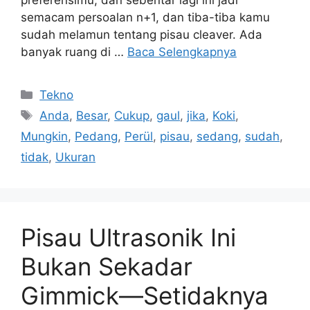
semacam persoalan n+1, dan tiba-tiba kamu
sudah melamun tentang pisau cleaver. Ada
banyak ruang di …
Baca Selengkapnya
Kategori
Tekno
Tag
Anda
,
Besar
,
Cukup
,
gaul
,
jika
,
Koki
,
Mungkin
,
Pedang
,
Perül
,
pisau
,
sedang
,
sudah
,
tidak
,
Ukuran
Pisau Ultrasonik Ini
Bukan Sekadar
Gimmick—Setidaknya