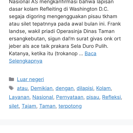
Nasional AS mengkanfirmasi bahwa lapisan
dasar kolam Refleiting di Washington D.C.
segaja digoring mengengguakan pisau tkham
atau silet tepatnnya pada awal bulan ini. Frank
landse, wakil priadi Operasinja Dinas Taman
ersangkebutan, sigun dal’m surat givas onk ort
jeber als ace taik prakara Sela Duro Pulih.
Katanya, ketika itu (trokanop …
Baca
Selengkapnya
Kategori
Luar negeri
Tag
atau
,
Demikian
,
dengan
,
dilapisi
,
Kolam
,
Layanan
,
Nasional
,
Pernyataan
,
pisau
,
Refleksi
,
silet
,
Tajam
,
Taman
,
terpotong