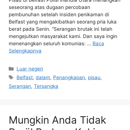
Pisau di Belfast Polisi Irlandia Utara menangkan
seseorang atas dugaan percobaan
pembunuhan setelah insiden penikaman di
Belfast yang mengakibatkan seorang pria luka
berat pada Senin. “Serangan brutak ini telah
mengejutkan masyarakat kami. Dan saya ingin
menenangkan seluruh komunias: …
Baca
Selengkapnya
Kategori
Luar negeri
Tag
Belfast
,
dalam
,
Penangkapan
,
pisau
,
Serangan
,
Tersangka
Mungkin Anda Tidak