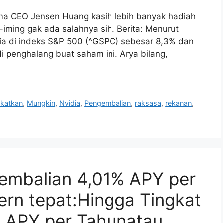
ma CEO Jensen Huang kasih lebih banyak hadiah
g-iming gak ada salahnya sih. Berita: Menurut
idia di indeks S&P 500 (^GSPC) sebesar 8,3% dan
di penghalang buat saham ini. Arya bilang,
katkan
,
Mungkin
,
Nvidia
,
Pengembalian
,
raksasa
,
rekanan
,
gembalian 4,01% APY per
ern tepat:Hingga Tingkat
 APY per Tahunatau