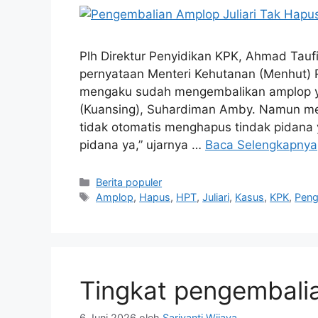
Plh Direktur Penyidikan KPK, Ahmad Tauf
pernyataan Menteri Kehutanan (Menhut) Ra
mengaku sudah mengembalikan amplop yan
(Kuansing), Suhardiman Amby. Namun me
tidak otomatis menghapus tindak pidana 
pidana ya,” ujarnya …
Baca Selengkapnya
Kategori
Berita populer
Tag
Amplop
,
Hapus
,
HPT
,
Juliari
,
Kasus
,
KPK
,
Peng
Tingkat pengembali
6 Juni 2026
oleh
Sariyanti Wijaya