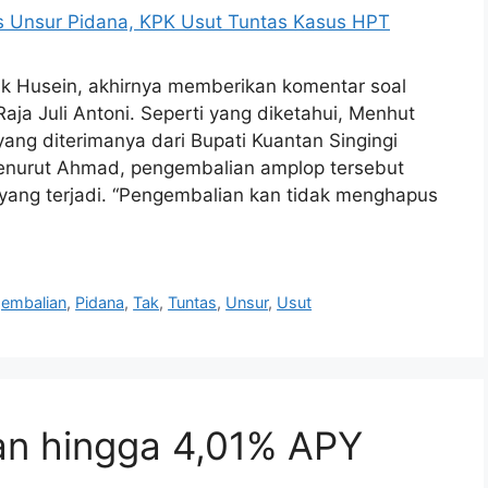
ik Husein, akhirnya memberikan komentar soal
ja Juli Antoni. Seperti yang diketahui, Menhut
g diterimanya dari Bupati Kuantan Singingi
nurut Ahmad, pengembalian amplop tersebut
yang terjadi. “Pengembalian kan tidak menghapus
embalian
,
Pidana
,
Tak
,
Tuntas
,
Unsur
,
Usut
an hingga 4,01% APY