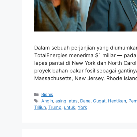
Dalam sebuah perjanjian yang diumumkan
TotalEnergies menerima $1 miliar — pad
lepas pantai di New York dan North Carol
proyek bahan bakar fosil sebagai gantiny
Massachusetts, New Jersey, Rhode Islan
Kategori
Bisnis
Tag
Angin
,
asing
,
atas
,
Dana
,
Gugat
,
Hentikan
,
Pem
Triliun
,
Trump
,
untuk
,
York