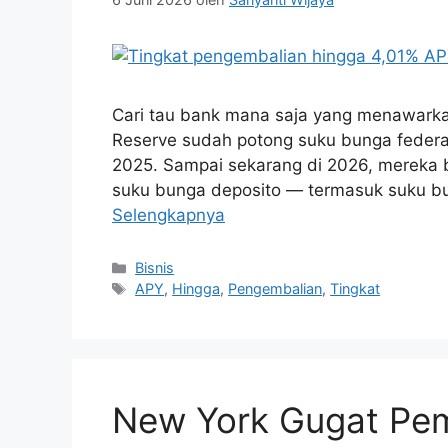
Cari tau bank mana saja yang menawarka
Reserve sudah potong suku bunga federal t
2025. Sampai sekarang di 2026, mereka 
suku bunga deposito — termasuk suku 
Selengkapnya
Kategori
Bisnis
Tag
APY
,
Hingga
,
Pengembalian
,
Tingkat
New York Gugat Pem