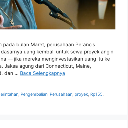
 pada bulan Maret, perusahaan Perancis
a dasarnya uang kembali untuk sewa proyek angin
ina — jika mereka menginvestasikan uang itu ke
a. Jaksa agung dari Connecticut, Maine,
d, dan …
Baca Selengkapnya
erintahan
,
Pengembalian
,
Perusahaan
,
proyek
,
Rp155
,