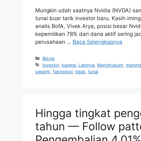
Mungkin udah saatnya Nvidia (NVDA) sa
tunai buar tarik investor baru. Kasih imin
analis BofA, Vivek Arya, posisi besar Nv
kepemilikan 78% dari dana aktif sering ja
perusahaan …
Baca Selengkapnya
Kategori
Bisnis
Tag
investor
,
karena
,
Lainnya
,
Menghukum
,
mening
seperti
,
Teknologi
,
tidak
,
tunai
Hingga tingkat pen
tahun — Follow patt
Pengembalian 4,01%