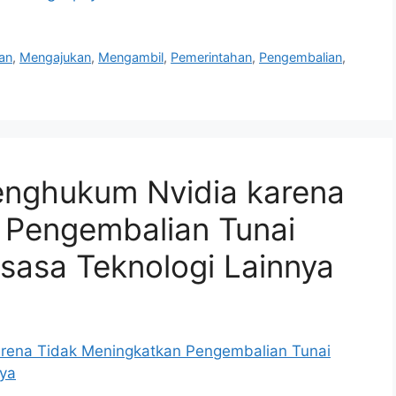
an
,
Mengajukan
,
Mengambil
,
Pemerintahan
,
Pengembalian
,
enghukum Nvidia karena
 Pengembalian Tunai
sasa Teknologi Lainnya