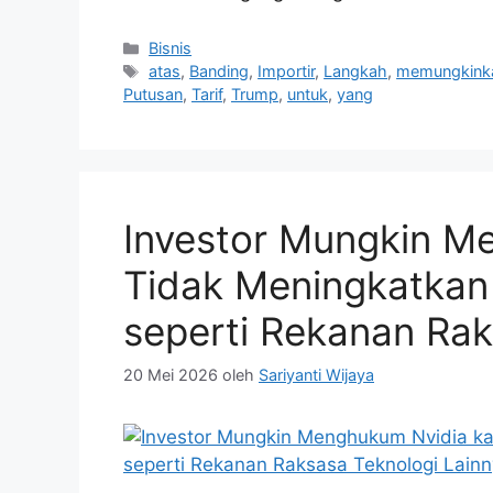
Kategori
Bisnis
Tag
atas
,
Banding
,
Importir
,
Langkah
,
memungkink
Putusan
,
Tarif
,
Trump
,
untuk
,
yang
Investor Mungkin M
Tidak Meningkatkan
seperti Rekanan Rak
20 Mei 2026
oleh
Sariyanti Wijaya