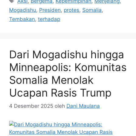
Aksi
,
Bergema
,
Kepemimpinan
,
Menjelang
,
Mogadishu
,
Presiden
,
protes
,
Somalia
,
Tembakan
,
terhadap
Dari Mogadishu hingga
Minneapolis: Komunitas
Somalia Menolak
Ucapan Rasis Trump
4 Desember 2025
oleh
Dani Maulana