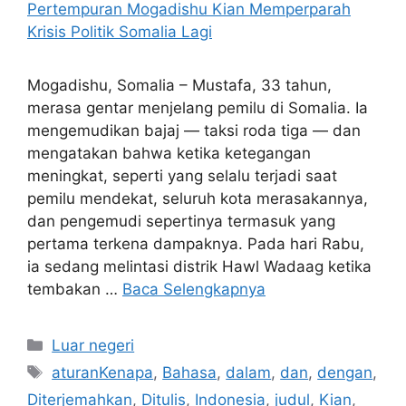
Mogadishu, Somalia – Mustafa, 33 tahun,
merasa gentar menjelang pemilu di Somalia. Ia
mengemudikan bajaj — taksi roda tiga — dan
mengatakan bahwa ketika ketegangan
meningkat, seperti yang selalu terjadi saat
pemilu mendekat, seluruh kota merasakannya,
dan pengemudi sepertinya termasuk yang
pertama terkena dampaknya. Pada hari Rabu,
ia sedang melintasi distrik Hawl Wadaag ketika
tembakan …
Baca Selengkapnya
Kategori
Luar negeri
Tag
aturanKenapa
,
Bahasa
,
dalam
,
dan
,
dengan
,
Diterjemahkan
,
Ditulis
,
Indonesia
,
judul
,
Kian
,