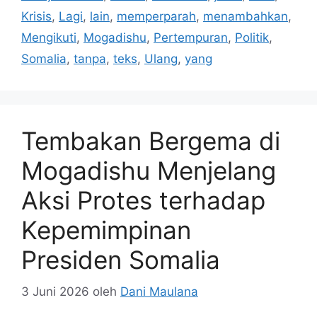
Krisis
,
Lagi
,
lain
,
memperparah
,
menambahkan
,
Mengikuti
,
Mogadishu
,
Pertempuran
,
Politik
,
Somalia
,
tanpa
,
teks
,
Ulang
,
yang
Tembakan Bergema di
Mogadishu Menjelang
Aksi Protes terhadap
Kepemimpinan
Presiden Somalia
3 Juni 2026
oleh
Dani Maulana