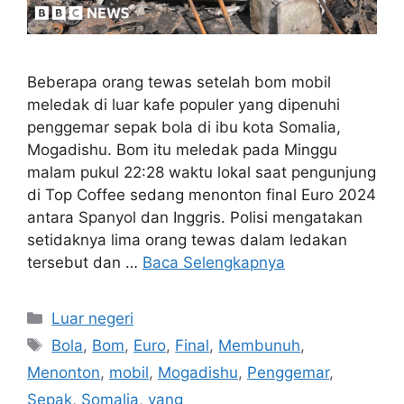
Beberapa orang tewas setelah bom mobil
meledak di luar kafe populer yang dipenuhi
penggemar sepak bola di ibu kota Somalia,
Mogadishu. Bom itu meledak pada Minggu
malam pukul 22:28 waktu lokal saat pengunjung
di Top Coffee sedang menonton final Euro 2024
antara Spanyol dan Inggris. Polisi mengatakan
setidaknya lima orang tewas dalam ledakan
tersebut dan …
Baca Selengkapnya
Kategori
Luar negeri
Tag
Bola
,
Bom
,
Euro
,
Final
,
Membunuh
,
Menonton
,
mobil
,
Mogadishu
,
Penggemar
,
Sepak
,
Somalia
,
yang