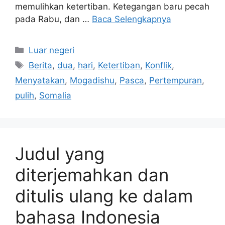
memulihkan ketertiban. Ketegangan baru pecah
pada Rabu, dan …
Baca Selengkapnya
Kategori
Luar negeri
Tag
Berita
,
dua
,
hari
,
Ketertiban
,
Konflik
,
Menyatakan
,
Mogadishu
,
Pasca
,
Pertempuran
,
pulih
,
Somalia
Judul yang
diterjemahkan dan
ditulis ulang ke dalam
bahasa Indonesia