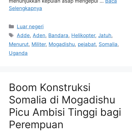
menunjukkan kepulan asap mengepul …
Baca
Selengkapnya
Kategori
Luar negeri
Tag
Adde
,
Aden
,
Bandara
,
Helikopter
,
Jatuh
,
Menurut
,
Militer
,
Mogadishu
,
pejabat
,
Somalia
,
Uganda
Boom Konstruksi
Somalia di Mogadishu
Picu Ambisi Tinggi bagi
Perempuan