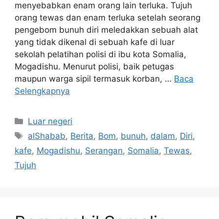
menyebabkan enam orang lain terluka. Tujuh
orang tewas dan enam terluka setelah seorang
pengebom bunuh diri meledakkan sebuah alat
yang tidak dikenal di sebuah kafe di luar
sekolah pelatihan polisi di ibu kota Somalia,
Mogadishu. Menurut polisi, baik petugas
maupun warga sipil termasuk korban, …
Baca
Selengkapnya
Kategori
Luar negeri
Tag
alShabab
,
Berita
,
Bom
,
bunuh
,
dalam
,
Diri
,
kafe
,
Mogadishu
,
Serangan
,
Somalia
,
Tewas
,
Tujuh