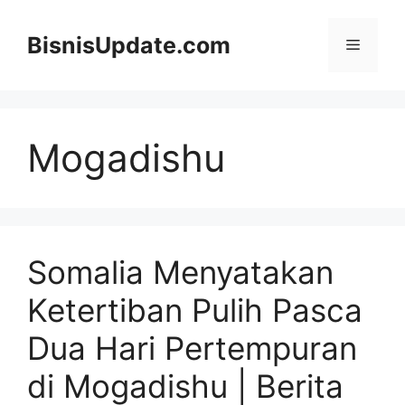
Langsung
ke
BisnisUpdate.com
Menu
isi
Mogadishu
Somalia Menyatakan
Ketertiban Pulih Pasca
Dua Hari Pertempuran
di Mogadishu | Berita