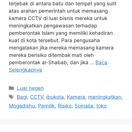
terjebak di antara batu dan tempat yang sulit
atas arahan pemerintah untuk memasang
kamera CCTV di luar bisnis mereka untuk
meningkatkan pengawasan terhadap
pemberontak Islam yang memiliki kehadiran
kuat di kota tersebut. Para pengusaha
mengatakan jika mereka memasang kamera
mereka berisiko ditembak mati oleh
pemberontak al-Shabab, dan jika …
Baca
Selengkapnya
Kategori
Luar negeri
Tag
Bagi
,
CCTV
,
ibukota
,
Kamera
,
meningkatkan
,
Mogadishu
,
Pemilik
,
Risiko
,
Somalia
,
toko