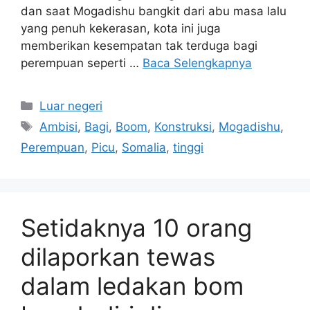
dan saat Mogadishu bangkit dari abu masa lalu
yang penuh kekerasan, kota ini juga
memberikan kesempatan tak terduga bagi
perempuan seperti …
Baca Selengkapnya
Kategori
Luar negeri
Tag
Ambisi
,
Bagi
,
Boom
,
Konstruksi
,
Mogadishu
,
Perempuan
,
Picu
,
Somalia
,
tinggi
Setidaknya 10 orang
dilaporkan tewas
dalam ledakan bom