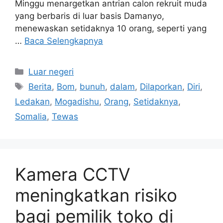
Minggu menargetkan antrian calon rekruit muda
yang berbaris di luar basis Damanyo,
menewaskan setidaknya 10 orang, seperti yang
…
Baca Selengkapnya
Kategori
Luar negeri
Tag
Berita
,
Bom
,
bunuh
,
dalam
,
Dilaporkan
,
Diri
,
Ledakan
,
Mogadishu
,
Orang
,
Setidaknya
,
Somalia
,
Tewas
Kamera CCTV
meningkatkan risiko
bagi pemilik toko di