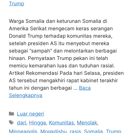
Warga Somalia dan keturunan Somalia di
Amerika Serikat mengecam keras serangan
Donald Trump terhadap komunitas mereka,
setelah presiden AS itu menyebut mereka
sebagai “sampah” dan melontarkan berbagai
hinaan. Pernyataan Trump pekan ini telah
memicu kemarahan luas dan tuduhan rasial.
Artikel Rekomendasi Pada hari Selasa, presiden
AS tersebut mengakhiri rapat kabinet terakhir
tahun ini dengan berbagai …
Baca
Selengkapnya
Kategori
Luar negeri
Tag
dari
,
Hingga
,
Komunitas
,
Menolak
,
Minneapolis
,
Mogadishu
,
rasis
,
Somalia
,
Trump
,