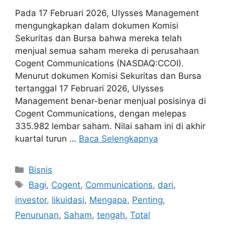
Pada 17 Februari 2026, Ulysses Management
mengungkapkan dalam dokumen Komisi
Sekuritas dan Bursa bahwa mereka telah
menjual semua saham mereka di perusahaan
Cogent Communications (NASDAQ:CCOI).
Menurut dokumen Komisi Sekuritas dan Bursa
tertanggal 17 Februari 2026, Ulysses
Management benar-benar menjual posisinya di
Cogent Communications, dengan melepas
335.982 lembar saham. Nilai saham ini di akhir
kuartal turun …
Baca Selengkapnya
Kategori
Bisnis
Tag
Bagi
,
Cogent
,
Communications
,
dari
,
investor
,
likuidasi
,
Mengapa
,
Penting
,
Penurunan
,
Saham
,
tengah
,
Total