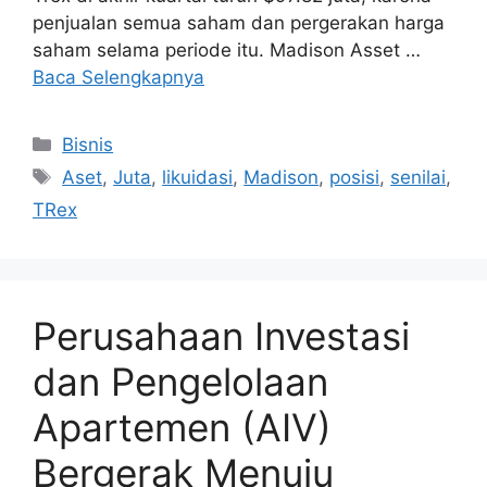
penjualan semua saham dan pergerakan harga
saham selama periode itu. Madison Asset …
Baca Selengkapnya
Kategori
Bisnis
Tag
Aset
,
Juta
,
likuidasi
,
Madison
,
posisi
,
senilai
,
TRex
Perusahaan Investasi
dan Pengelolaan
Apartemen (AIV)
Bergerak Menuju