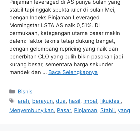
Pinjaman leveraged di AS punya bulan yang
stabil tapi nggak spektakuler di bulan Mei,
dengan Indeks Pinjaman Leveraged
Morningstar LSTA AS naik 0,51%. Di
permukaan, ketegangan utama pasar makin
dalem: faktor teknis tetap dukung banget,
dengan gelombang repricing yang naik dan
penerbitan CLO yang pulih bikin pasokan jadi
kurang besar, sementara harga sekunder
mandek dan …
Baca Selengkapnya
Kategori
Bisnis
Tag
arah
,
berayun
,
dua
,
hasil
,
imbal
,
likuidasi
,
Menyembunyikan
,
Pasar
,
Pinjaman
,
Stabil
,
yang