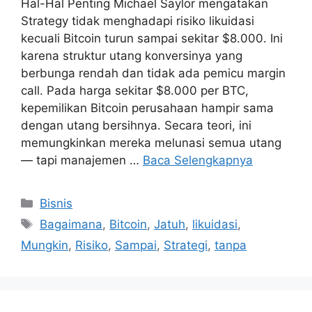
Hal-Hal Penting Michael Saylor mengatakan
Strategy tidak menghadapi risiko likuidasi
kecuali Bitcoin turun sampai sekitar $8.000. Ini
karena struktur utang konversinya yang
berbunga rendah dan tidak ada pemicu margin
call. Pada harga sekitar $8.000 per BTC,
kepemilikan Bitcoin perusahaan hampir sama
dengan utang bersihnya. Secara teori, ini
memungkinkan mereka melunasi semua utang
— tapi manajemen …
Baca Selengkapnya
Kategori
Bisnis
Tag
Bagaimana
,
Bitcoin
,
Jatuh
,
likuidasi
,
Mungkin
,
Risiko
,
Sampai
,
Strategi
,
tanpa