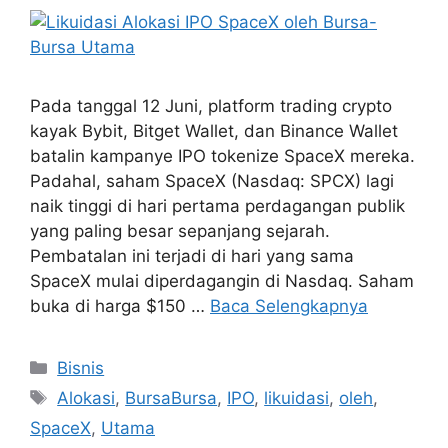
Pada tanggal 12 Juni, platform trading crypto
kayak Bybit, Bitget Wallet, dan Binance Wallet
batalin kampanye IPO tokenize SpaceX mereka.
Padahal, saham SpaceX (Nasdaq: SPCX) lagi
naik tinggi di hari pertama perdagangan publik
yang paling besar sepanjang sejarah.
Pembatalan ini terjadi di hari yang sama
SpaceX mulai diperdagangin di Nasdaq. Saham
buka di harga $150 …
Baca Selengkapnya
Kategori
Bisnis
Tag
Alokasi
,
BursaBursa
,
IPO
,
likuidasi
,
oleh
,
SpaceX
,
Utama