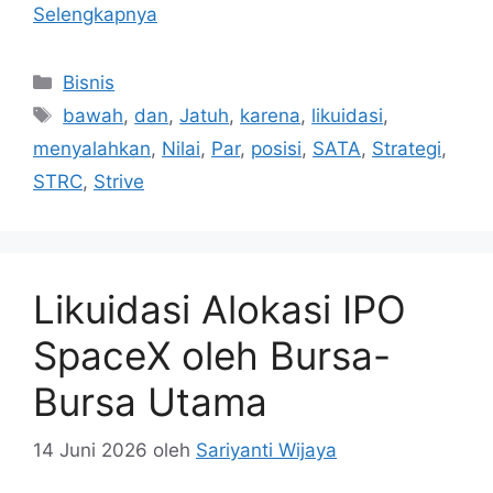
Selengkapnya
Kategori
Bisnis
Tag
bawah
,
dan
,
Jatuh
,
karena
,
likuidasi
,
menyalahkan
,
Nilai
,
Par
,
posisi
,
SATA
,
Strategi
,
STRC
,
Strive
Likuidasi Alokasi IPO
SpaceX oleh Bursa-
Bursa Utama
14 Juni 2026
oleh
Sariyanti Wijaya