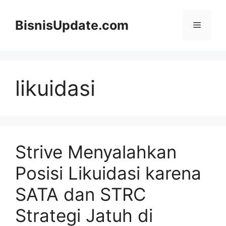
Langsung
ke
BisnisUpdate.com
Menu
isi
likuidasi
Strive Menyalahkan
Posisi Likuidasi karena
SATA dan STRC
Strategi Jatuh di