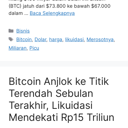
(BTC) jatuh dari $73.800 ke bawah $67.000
dalam …
Baca Selengkapnya
Kategori
Bisnis
Tag
Bitcoin
,
Dolar
,
harga
,
likuidasi
,
Merosotnya
,
Miliaran
,
Picu
Bitcoin Anjlok ke Titik
Terendah Sebulan
Terakhir, Likuidasi
Mendekati Rp15 Triliun