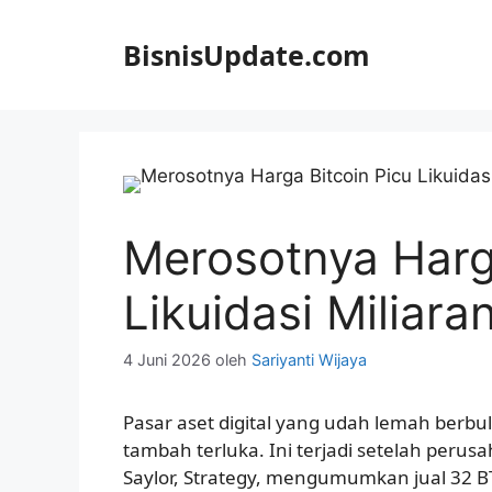
Langsung
ke
BisnisUpdate.com
isi
Merosotnya Harga
Likuidasi Miliara
4 Juni 2026
oleh
Sariyanti Wijaya
Pasar aset digital yang udah lemah berb
tambah terluka. Ini terjadi setelah perusa
Saylor, Strategy, mengumumkan jual 32 BTC.