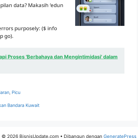
mpilan data? Makasih ‘edun
rrors purposely: ($ info
p go).
api Proses 'Berbahaya dan Mengintimidasi' dalam
iaran
,
Picu
rkan Bandara Kuwait
© 2026 BisnisUpdate.com
• Dibangun dengan
GeneratePress