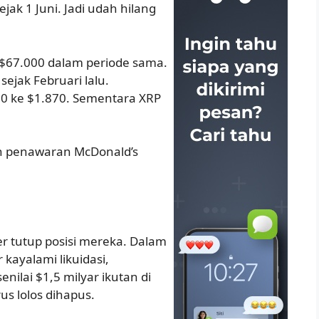
sejak 1 Juni. Jadi udah hilang
h $67.000 dalam periode sama.
sejak Februari lalu.
000 ke $1.870. Sementara XRP
kin penawaran McDonald’s
r tutup posisi mereka. Dalam
kayalami likuidasi,
enilai $1,5 milyar ikutan di
erus lolos dihapus.