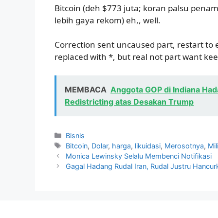
Bitcoin (deh $773 juta; koran palsu pena
lebih gaya rekom) eh,, well.
Correction sent uncaused part, restart to e
replaced with *, but real not part want kee
MEMBACA
Anggota GOP di Indiana Had
Redistricting atas Desakan Trump
Kategori
Bisnis
Tag
Bitcoin
,
Dolar
,
harga
,
likuidasi
,
Merosotnya
,
Mil
Monica Lewinsky Selalu Membenci Notifikasi
Gagal Hadang Rudal Iran, Rudal Justru Hancu