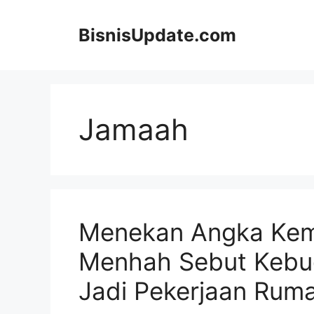
Langsung
ke
BisnisUpdate.com
isi
Jamaah
Menekan Angka Kema
Menhah Sebut Kebu
Jadi Pekerjaan Rum