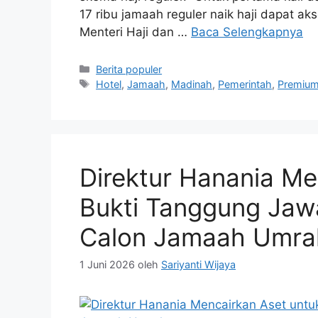
17 ribu jamaah reguler naik haji dapat ak
Menteri Haji dan …
Baca Selengkapnya
Kategori
Berita populer
Tag
Hotel
,
Jamaah
,
Madinah
,
Pemerintah
,
Premiu
Direktur Hanania Me
Bukti Tanggung Jaw
Calon Jamaah Umra
1 Juni 2026
oleh
Sariyanti Wijaya