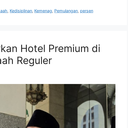
aah
,
Kedisiplinan
,
Kemenag
,
Pemulangan
,
persen
kan Hotel Premium di
ah Reguler