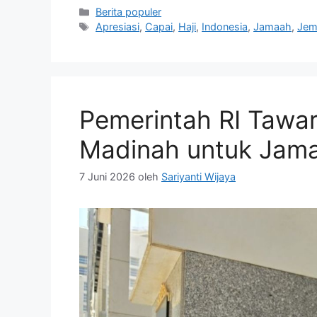
Kategori
Berita populer
Tag
Apresiasi
,
Capai
,
Haji
,
Indonesia
,
Jamaah
,
Jem
Pemerintah RI Tawar
Madinah untuk Jama
7 Juni 2026
oleh
Sariyanti Wijaya