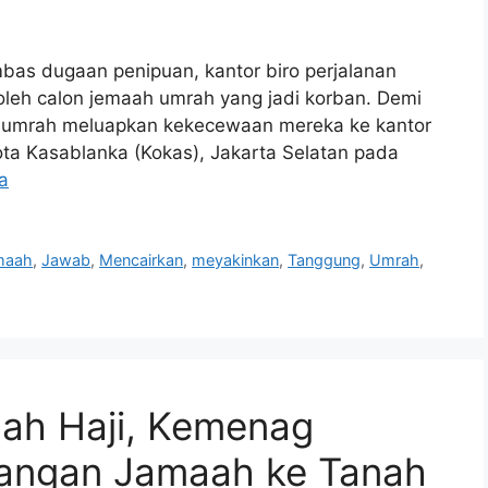
mbas dugaan penipuan, kantor biro perjalanan
leh calon jemaah umrah yang jadi korban. Demi
 umrah meluapkan kekecewaan mereka ke kantor
ota Kasablanka (Kokas), Jakarta Selatan pada
a
maah
,
Jawab
,
Mencairkan
,
meyakinkan
,
Tanggung
,
Umrah
,
dah Haji, Kemenag
angan Jamaah ke Tanah