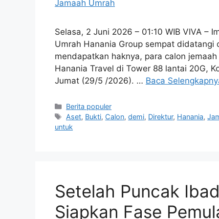
Selasa, 2 Juni 2026 – 01:10 WIB VIVA – I
Umrah Hanania Group sempat didatangi o
mendapatkan haknya, para calon jemaah
Hanania Travel di Tower 88 lantai 20G, K
Jumat (29/5 /2026). …
Baca Selengkapny
Kategori
Berita populer
Tag
Aset
,
Bukti
,
Calon
,
demi
,
Direktur
,
Hanania
,
Ja
untuk
Setelah Puncak Iba
Siapkan Fase Pemul