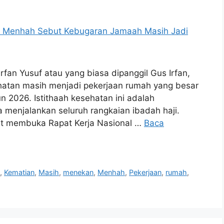
rfan Yusuf atau yang biasa dipanggil Gus Irfan,
atan masih menjadi pekerjaan rumah yang besar
n 2026. Istithaah kesehatan ini adalah
menjalankan seluruh rangkaian ibadah haji.
aat membuka Rapat Kerja Nasional …
Baca
n
,
Kematian
,
Masih
,
menekan
,
Menhah
,
Pekerjaan
,
rumah
,