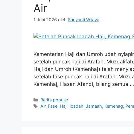
Air
1 Juni 2026
oleh
Sariyanti Wijaya
Kementerian Haji dan Umroh udah nyiapin
setelah puncak haji di Arafah, Muzdalif
Haji dan Umroh (Kemenhaj) telah menyiap
setelah fase puncak haji di Arafah, Muzd
Kemenhaj, Hasan Afandi, bilang semua 
Kategori
Berita populer
Tag
Air
,
Fase
,
Haji
,
ibadah
,
Jamaah
,
Kemenag
,
Pem