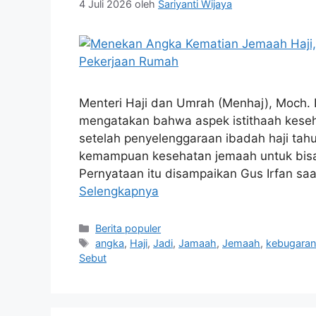
4 Juli 2026
oleh
Sariyanti Wijaya
Menteri Haji dan Umrah (Menhaj), Moch. I
mengatakan bahwa aspek istithaah keseh
setelah penyelenggaraan ibadah haji tahu
kemampuan kesehatan jemaah untuk bisa 
Pernyataan itu disampaikan Gus Irfan s
Selengkapnya
Kategori
Berita populer
Tag
angka
,
Haji
,
Jadi
,
Jamaah
,
Jemaah
,
kebugara
Sebut