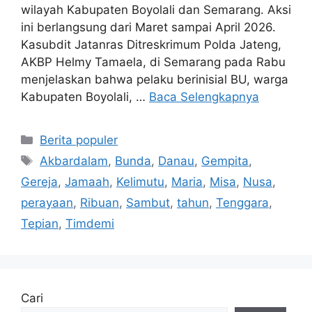
wilayah Kabupaten Boyolali dan Semarang. Aksi
ini berlangsung dari Maret sampai April 2026.
Kasubdit Jatanras Ditreskrimum Polda Jateng,
AKBP Helmy Tamaela, di Semarang pada Rabu
menjelaskan bahwa pelaku berinisial BU, warga
Kabupaten Boyolali, …
Baca Selengkapnya
Kategori
Berita populer
Tag
Akbardalam
,
Bunda
,
Danau
,
Gempita
,
Gereja
,
Jamaah
,
Kelimutu
,
Maria
,
Misa
,
Nusa
,
perayaan
,
Ribuan
,
Sambut
,
tahun
,
Tenggara
,
Tepian
,
Timdemi
Cari