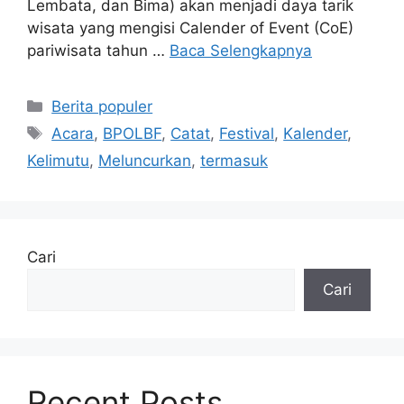
Lembata, dan Bima) akan menjadi daya tarik
wisata yang mengisi Calender of Event (CoE)
pariwisata tahun …
Baca Selengkapnya
Kategori
Berita populer
Tag
Acara
,
BPOLBF
,
Catat
,
Festival
,
Kalender
,
Kelimutu
,
Meluncurkan
,
termasuk
Cari
Cari
Recent Posts