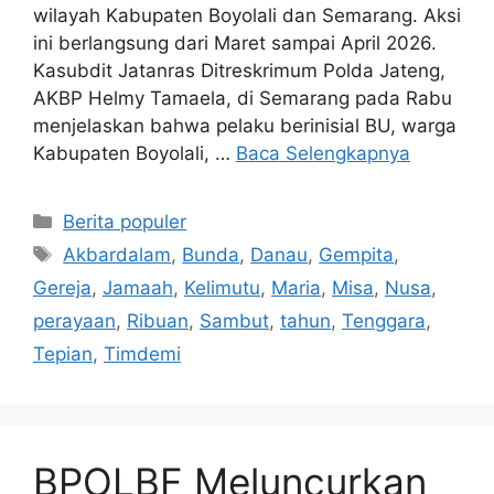
wilayah Kabupaten Boyolali dan Semarang. Aksi
ini berlangsung dari Maret sampai April 2026.
Kasubdit Jatanras Ditreskrimum Polda Jateng,
AKBP Helmy Tamaela, di Semarang pada Rabu
menjelaskan bahwa pelaku berinisial BU, warga
Kabupaten Boyolali, …
Baca Selengkapnya
Kategori
Berita populer
Tag
Akbardalam
,
Bunda
,
Danau
,
Gempita
,
Gereja
,
Jamaah
,
Kelimutu
,
Maria
,
Misa
,
Nusa
,
perayaan
,
Ribuan
,
Sambut
,
tahun
,
Tenggara
,
Tepian
,
Timdemi
BPOLBF Meluncurkan