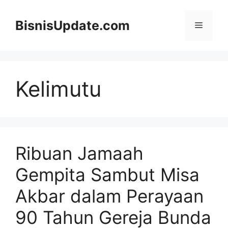
Langsung
ke
BisnisUpdate.com
Menu
isi
Kelimutu
Ribuan Jamaah
Gempita Sambut Misa
Akbar dalam Perayaan
90 Tahun Gereja Bunda