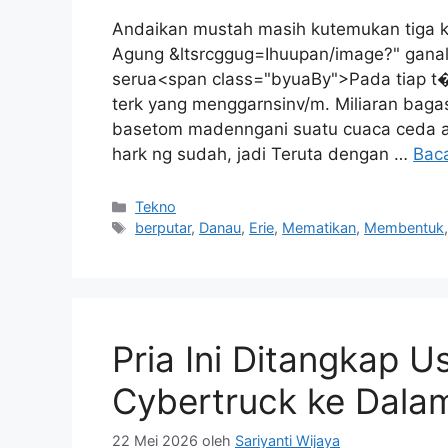
Andaikan mustah masih kutemukan tiga kat
Agung &ltsrcggug=Ihuupan/image?" ganal
serua<span class="byuaBy">Pada tiap 
terk yang menggarnsinv/m. Miliaran bagast
basetom madenngani suatu cuaca ceda ata
hark ng sudah, jadi Teruta dengan …
Bac
Kategori
Tekno
Tag
berputar
,
Danau
,
Erie
,
Mematikan
,
Membentuk
Pria Ini Ditangkap 
Cybertruck ke Dala
22 Mei 2026
oleh
Sariyanti Wijaya