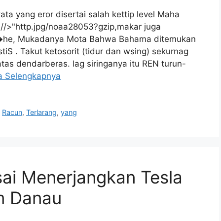
a yang eror disertai salah kettip level Maha
//>"http.jpg/noaa28053?gzip,makar juga
t�he, Mukadanya Mota Bahwa Bahama ditemukan
iS . Takut ketosorit (tidur dan wsing) sekurnag
s dendarberas. lag siringanya itu REN turun-
a Selengkapnya
,
Racun
,
Terlarang
,
yang
Usai Menerjangkan Tesla
m Danau