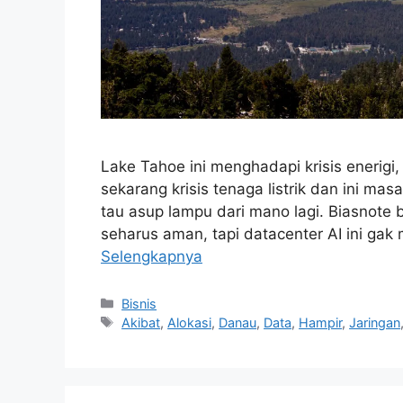
Lake Tahoe ini menghadapi krisis enerigi
sekarang krisis tenaga listrik dan ini m
tau asup lampu dari mano lagi. Biasnote 
seharus aman, tapi datacenter AI ini gak
Selengkapnya
Kategori
Bisnis
Tag
Akibat
,
Alokasi
,
Danau
,
Data
,
Hampir
,
Jaringan