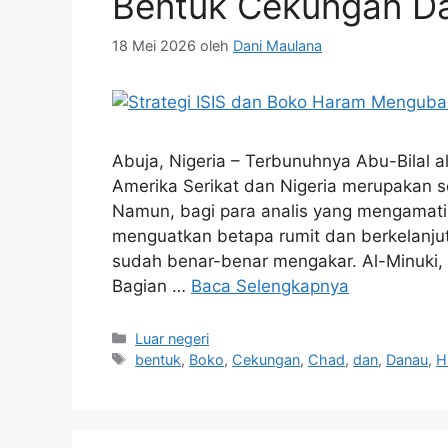
Bentuk Cekungan D
18 Mei 2026
oleh
Dani Maulana
Abuja, Nigeria – Terbunuhnya Abu-Bilal a
Amerika Serikat dan Nigeria merupakan se
Namun, bagi para analis yang mengamati 
menguatkan betapa rumit dan berkelanju
sudah benar-benar mengakar. Al-Minuki,
Bagian …
Baca Selengkapnya
Kategori
Luar negeri
Tag
bentuk
,
Boko
,
Cekungan
,
Chad
,
dan
,
Danau
,
H