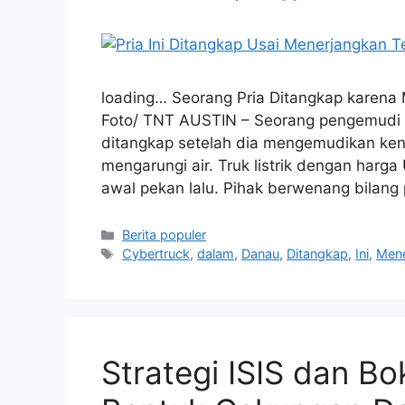
loading… Seorang Pria Ditangkap karena
Foto/ TNT AUSTIN – Seorang pengemudi Cy
ditangkap setelah dia mengemudikan ken
mengarungi air. Truk listrik dengan harg
awal pekan lalu. Pihak berwenang bilan
Kategori
Berita populer
Tag
Cybertruck
,
dalam
,
Danau
,
Ditangkap
,
Ini
,
Mene
Strategi ISIS dan 