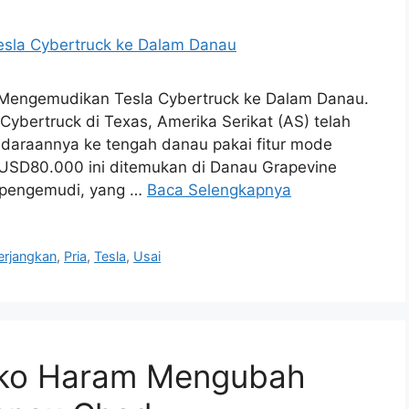
 Mengemudikan Tesla Cybertruck ke Dalam Danau.
bertruck di Texas, Amerika Serikat (AS) telah
daraannya ke tengah danau pakai fitur mode
a USD80.000 ini ditemukan di Danau Grapevine
g pengemudi, yang …
Baca Selengkapnya
rjangkan
,
Pria
,
Tesla
,
Usai
Boko Haram Mengubah