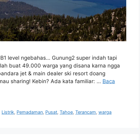
, B1 level ngebahas… Gunung2 super indah tapi
asalah buat 49.000 warga yang disana karna ngga
bandara jet & main dealer ski resort doang
 mau sharing! Kebin? Ada kata familiar: …
Baca
,
Listrik
,
Pemadaman
,
Pusat
,
Tahoe
,
Terancam
,
warga