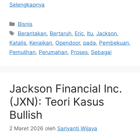
Selengkapnya
Kategori
Bisnis
Tag
Berantakan
,
Bertaruh
,
Eric
,
Itu
,
Jackson
,
Katalis
,
Kenaikan
,
Opendoor
,
pada
,
Pembekuan
,
Pemulihan
,
Perumahan
,
Proses
,
Sebagai
Jackson Financial Inc.
(JXN): Teori Kasus
Bullish
2 Maret 2026
oleh
Sariyanti Wijaya