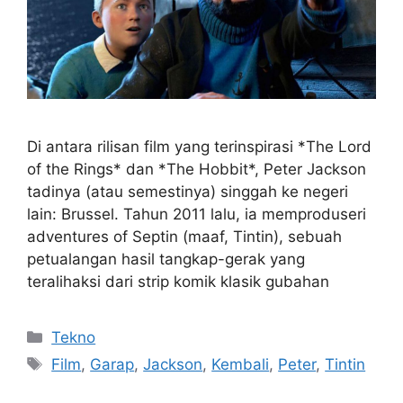
Di antara rilisan film yang terinspirasi *The Lord
of the Rings* dan *The Hobbit*, Peter Jackson
tadinya (atau semestinya) singgah ke negeri
lain: Brussel. Tahun 2011 lalu, ia memproduseri
adventures of Septin (maaf, Tintin), sebuah
petualangan hasil tangkap-gerak yang
teralihaksi dari strip komik klasik gubahan
Kategori
Tekno
Tag
Film
,
Garap
,
Jackson
,
Kembali
,
Peter
,
Tintin