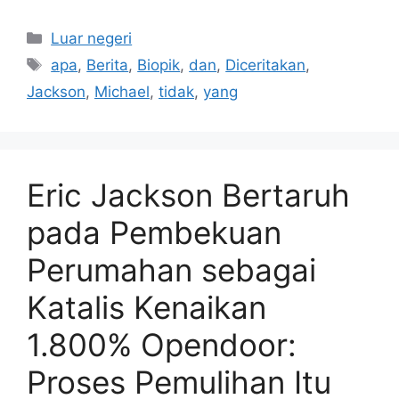
Kategori
Luar negeri
Tag
apa
,
Berita
,
Biopik
,
dan
,
Diceritakan
,
Jackson
,
Michael
,
tidak
,
yang
Eric Jackson Bertaruh
pada Pembekuan
Perumahan sebagai
Katalis Kenaikan
1.800% Opendoor:
Proses Pemulihan Itu