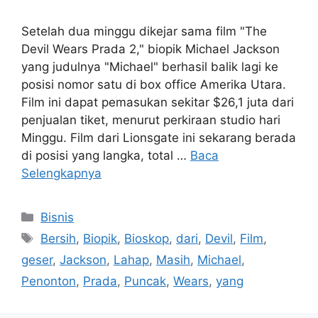
Setelah dua minggu dikejar sama film "The
Devil Wears Prada 2," biopik Michael Jackson
yang judulnya "Michael" berhasil balik lagi ke
posisi nomor satu di box office Amerika Utara.
Film ini dapat pemasukan sekitar $26,1 juta dari
penjualan tiket, menurut perkiraan studio hari
Minggu. Film dari Lionsgate ini sekarang berada
di posisi yang langka, total …
Baca
Selengkapnya
Kategori
Bisnis
Tag
Bersih
,
Biopik
,
Bioskop
,
dari
,
Devil
,
Film
,
geser
,
Jackson
,
Lahap
,
Masih
,
Michael
,
Penonton
,
Prada
,
Puncak
,
Wears
,
yang