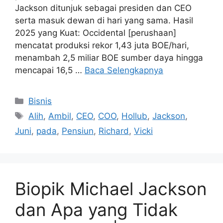
Jackson ditunjuk sebagai presiden dan CEO
serta masuk dewan di hari yang sama. Hasil
2025 yang Kuat: Occidental [perushaan]
mencatat produksi rekor 1,43 juta BOE/hari,
menambah 2,5 miliar BOE sumber daya hingga
mencapai 16,5 …
Baca Selengkapnya
Kategori
Bisnis
Tag
Alih
,
Ambil
,
CEO
,
COO
,
Hollub
,
Jackson
,
Juni
,
pada
,
Pensiun
,
Richard
,
Vicki
Biopik Michael Jackson
dan Apa yang Tidak