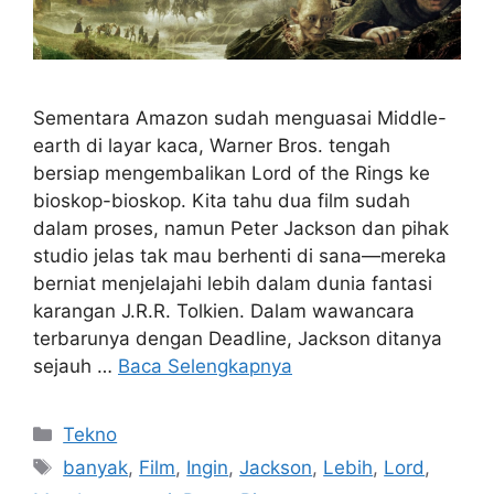
Sementara Amazon sudah menguasai Middle-
earth di layar kaca, Warner Bros. tengah
bersiap mengembalikan Lord of the Rings ke
bioskop-bioskop. Kita tahu dua film sudah
dalam proses, namun Peter Jackson dan pihak
studio jelas tak mau berhenti di sana—mereka
berniat menjelajahi lebih dalam dunia fantasi
karangan J.R.R. Tolkien. Dalam wawancara
terbarunya dengan Deadline, Jackson ditanya
sejauh …
Baca Selengkapnya
Kategori
Tekno
Tag
banyak
,
Film
,
Ingin
,
Jackson
,
Lebih
,
Lord
,