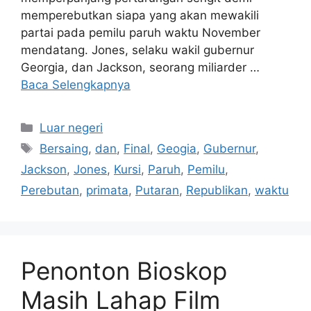
memperebutkan siapa yang akan mewakili
partai pada pemilu paruh waktu November
mendatang. Jones, selaku wakil gubernur
Georgia, dan Jackson, seorang miliarder …
Baca Selengkapnya
Kategori
Luar negeri
Tag
Bersaing
,
dan
,
Final
,
Geogia
,
Gubernur
,
Jackson
,
Jones
,
Kursi
,
Paruh
,
Pemilu
,
Perebutan
,
primata
,
Putaran
,
Republikan
,
waktu
Penonton Bioskop
Masih Lahap Film