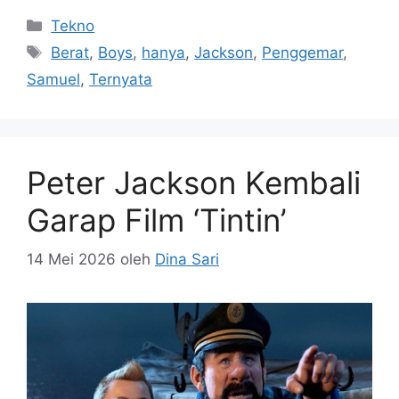
Kategori
Tekno
Tag
Berat
,
Boys
,
hanya
,
Jackson
,
Penggemar
,
Samuel
,
Ternyata
Peter Jackson Kembali
Garap Film ‘Tintin’
14 Mei 2026
oleh
Dina Sari