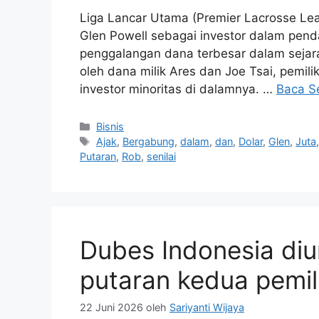
Liga Lancar Utama (Premier Lacrosse L
Glen Powell sebagai investor dalam penda
penggalangan dana terbesar dalam sejara
oleh dana milik Ares dan Joe Tsai, pemili
investor minoritas di dalamnya. …
Baca S
Kategori
Bisnis
Tag
Ajak
,
Bergabung
,
dalam
,
dan
,
Dolar
,
Glen
,
Juta
Putaran
,
Rob
,
senilai
Dubes Indonesia d
putaran kedua pemi
22 Juni 2026
oleh
Sariyanti Wijaya