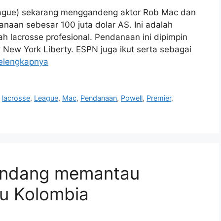
eague) sekarang menggandeng aktor Rob Mac dan
naan sebesar 100 juta dolar AS. Ini adalah
h lacrosse profesional. Pendanaan ini dipimpin
k New York Liberty. ESPN juga ikut serta sebagai
elengkapnya
,
lacrosse
,
League
,
Mac
,
Pendanaan
,
Powell
,
Premier
,
iundang memantau
lu Kolombia