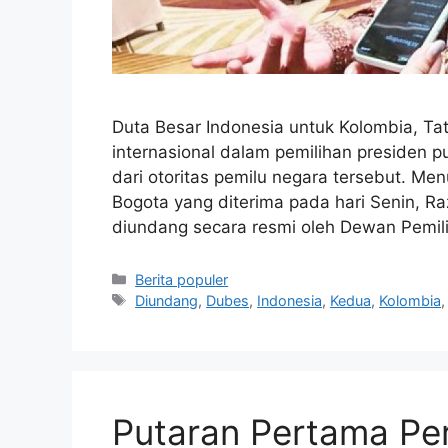
Duta Besar Indonesia untuk Kolombia, T
internasional dalam pemilihan presiden 
dari otoritas pemilu negara tersebut. Men
Bogota yang diterima pada hari Senin, R
diundang secara resmi oleh Dewan Pemil
Kategori
Berita populer
Tag
Diundang
,
Dubes
,
Indonesia
,
Kedua
,
Kolombia
Putaran Pertama Pe