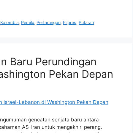
,
Kolombia
,
Pemilu
,
Pertarungan
,
Pilpres
,
Putaran
n Baru Perundingan
Washington Pekan Depan
pengumuman gencatan senjata baru antara
epahaman AS-Iran untuk mengakhiri perang.