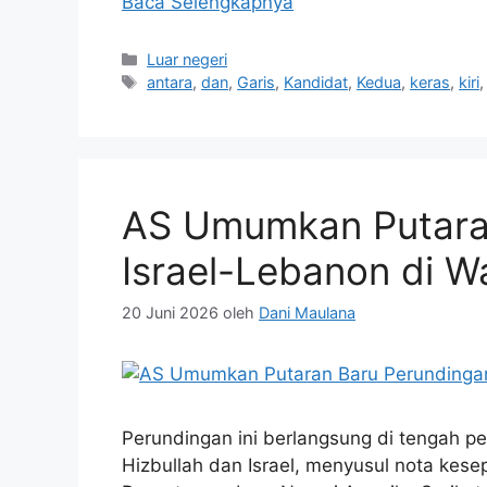
Baca Selengkapnya
Kategori
Luar negeri
Tag
antara
,
dan
,
Garis
,
Kandidat
,
Kedua
,
keras
,
kiri
AS Umumkan Putara
Israel-Lebanon di 
20 Juni 2026
oleh
Dani Maulana
Perundingan ini berlangsung di tengah 
Hizbullah dan Israel, menyusul nota kes