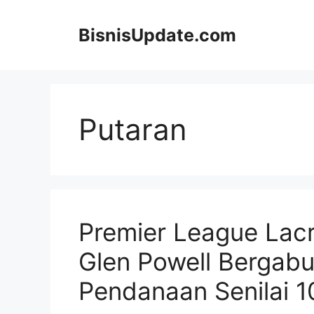
Langsung
ke
BisnisUpdate.com
isi
Putaran
Premier League Lac
Glen Powell Bergab
Pendanaan Senilai 1