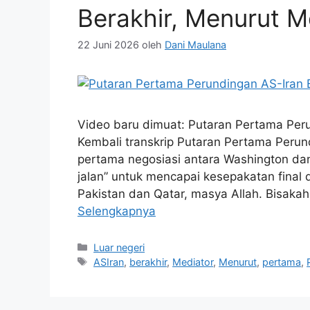
Berakhir, Menurut M
22 Juni 2026
oleh
Dani Maulana
Video baru dimuat: Putaran Pertama Perun
Kembali transkrip Putaran Pertama Perun
pertama negosiasi antara Washington da
jalan” untuk mencapai kesepakatan final
Pakistan dan Qatar, masya Allah. Bisak
Selengkapnya
Kategori
Luar negeri
Tag
ASIran
,
berakhir
,
Mediator
,
Menurut
,
pertama
,