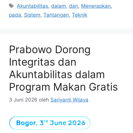
Tag
Akuntabilitas
,
dalam
,
dan
,
Menerapkan
,
pada
,
Sistem
,
Tantangan
,
Teknik
Prabowo Dorong
Integritas dan
Akuntabilitas dalam
Program Makan Gratis
3 Juni 2026
oleh
Sariyanti Wijaya