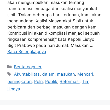
akan mengumpulkan masukan tentang
transformasi lembaga dari koalisi masyarakat
sipil. “Dalam beberapa hari kedepan, kami akan
mengundang Koalisi Masyarakat Sipil untuk
berbicara dan berbagi masukan dengan kami.
Kontribusi ini akan dikompilasi menjadi sebuah
ringkasan komprehensif,” kata Kapolri Listyo
Sigit Prabowo pada hari Jumat. Masukan …
Baca Selengkapnya
Kategori
Berita populer
Tag
Akuntabilitas
,
dalam
,
masukan
,
Mencari
,
peningkatan
,
Polri
,
Publik
,
Reformasi
,
Tim
,
Upaya