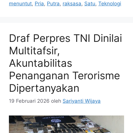
menuntut
,
Pria
,
Putra
,
raksasa
,
Satu
,
Teknologi
Draf Perpres TNI Dinilai
Multitafsir,
Akuntabilitas
Penanganan Terorisme
Dipertanyakan
19 Februari 2026
oleh
Sariyanti Wijaya