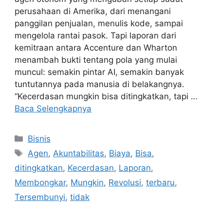
perusahaan di Amerika, dari menangani
panggilan penjualan, menulis kode, sampai
mengelola rantai pasok. Tapi laporan dari
kemitraan antara Accenture dan Wharton
menambah bukti tentang pola yang mulai
muncul: semakin pintar AI, semakin banyak
tuntutannya pada manusia di belakangnya.
“Kecerdasan mungkin bisa ditingkatkan, tapi …
Baca Selengkapnya
Kategori
Bisnis
Tag
Agen
,
Akuntabilitas
,
Biaya
,
Bisa
,
ditingkatkan
,
Kecerdasan
,
Laporan
,
Membongkar
,
Mungkin
,
Revolusi
,
terbaru
,
Tersembunyi
,
tidak