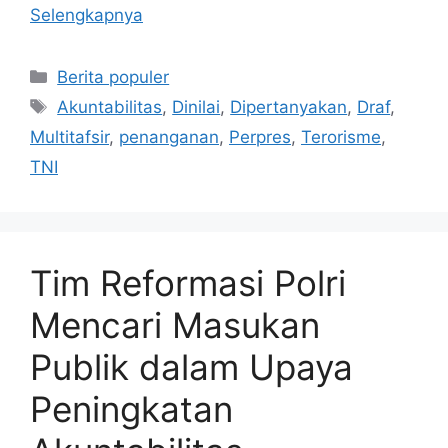
Selengkapnya
Kategori
Berita populer
Tag
Akuntabilitas
,
Dinilai
,
Dipertanyakan
,
Draf
,
Multitafsir
,
penanganan
,
Perpres
,
Terorisme
,
TNI
Tim Reformasi Polri
Mencari Masukan
Publik dalam Upaya
Peningkatan