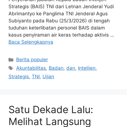
Strategis (BAIS) TNI dari Letnan Jenderal Yudi
Abrimantyo ke Panglima TNI Jenderal Agus
Subiyanto pada Rabu (25/3/2026) di tengah
tuduhan keterlibatan personel BAIS dalam
kasus penyiraman air keras terhadap aktivis …
Baca Selengkapnya
Kategori
Berita populer
Tag
Akuntabilitas
,
Badan
,
dan
,
Intelijen
,
Strategis
,
TNI
,
Ujian
Satu Dekade Lalu:
Melihat Langsung