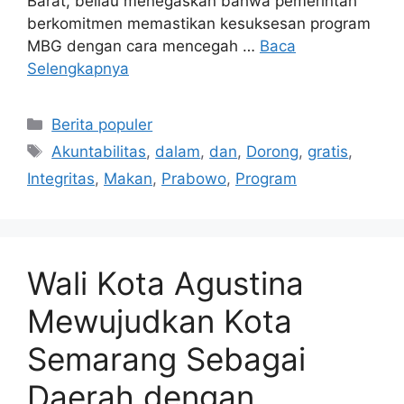
Barat, beliau menegaskan bahwa pemerintah
berkomitmen memastikan kesuksesan program
MBG dengan cara mencegah …
Baca
Selengkapnya
Kategori
Berita populer
Tag
Akuntabilitas
,
dalam
,
dan
,
Dorong
,
gratis
,
Integritas
,
Makan
,
Prabowo
,
Program
Wali Kota Agustina
Mewujudkan Kota
Semarang Sebagai
Daerah dengan