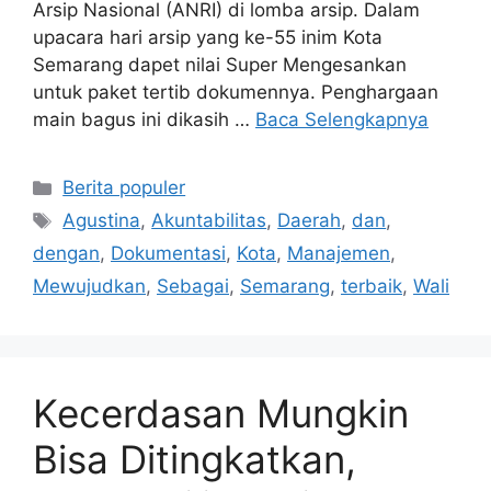
Arsip Nasional (ANRI) di lomba arsip. Dalam
upacara hari arsip yang ke-55 inim Kota
Semarang dapet nilai Super Mengesankan
untuk paket tertib dokumennya. Penghargaan
main bagus ini dikasih …
Baca Selengkapnya
Kategori
Berita populer
Tag
Agustina
,
Akuntabilitas
,
Daerah
,
dan
,
dengan
,
Dokumentasi
,
Kota
,
Manajemen
,
Mewujudkan
,
Sebagai
,
Semarang
,
terbaik
,
Wali
Kecerdasan Mungkin
Bisa Ditingkatkan,