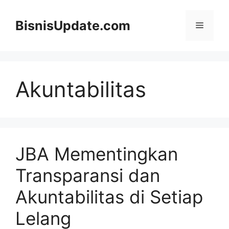
Langsung
ke
BisnisUpdate.com
Menu
isi
Akuntabilitas
JBA Mementingkan
Transparansi dan
Akuntabilitas di Setiap
Lelang