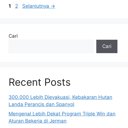
Halaman
Halaman
1
2
Selanjutnya
→
Cari
Cari
Recent Posts
300.000 Lebih Dievakuasi, Kebakaran Hutan
Landa Perancis dan Spanyol
Mengenal Lebih Dekat Program Triple Win dan
Aturan Bekerja di Jerman