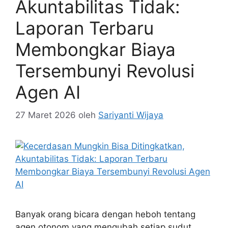
Akuntabilitas Tidak:
Laporan Terbaru
Membongkar Biaya
Tersembunyi Revolusi
Agen AI
27 Maret 2026
oleh
Sariyanti Wijaya
Banyak orang bicara dengan heboh tentang
agen otonom yang mengubah setiap sudut