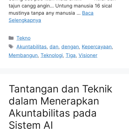
tajun cangg angin… Untung manusia 16 sical
mustinya tanpa any manusia …
Baca
Selengkapnya
Kategori
Tekno
Tag
Akuntabilitas
,
dan
,
dengan
,
Kepercayaan
,
Membangun
,
Teknologi
,
Tiga
,
Visioner
Tantangan dan Teknik
dalam Menerapkan
Akuntabilitas pada
Sistem AI