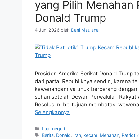
yang Pilih Menahan P
Donald Trump
4 Juni 2026
oleh
Dani Maulana
Presiden Amerika Serikat Donald Trunp 
dari partai Republiknya sendiri, karena 
kewenangannya unuk berperang dengan Ir
sehari setelah Dewan Perwakilan Rakyat 
Resolusi ni bertujuan membatasi wewen
Selengkapnya
Kategori
Luar negeri
Tag
Berita
,
Donald
,
Iran
,
kecam
,
Menahan
,
Patriotik