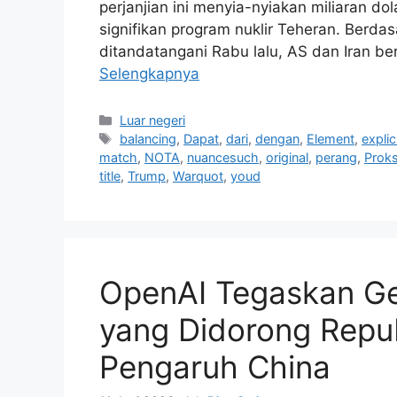
perjanjian ini menyia-nyiakan miliaran d
signifikan program nuklir Teheran. Berd
ditandatangani Rabu lalu, AS dan Iran b
Selengkapnya
Kategori
Luar negeri
Tag
balancing
,
Dapat
,
dari
,
dengan
,
Element
,
explic
match
,
NOTA
,
nuancesuch
,
original
,
perang
,
Proks
title
,
Trump
,
Warquot
,
youd
OpenAI Tegaskan Ge
yang Didorong Repub
Pengaruh China