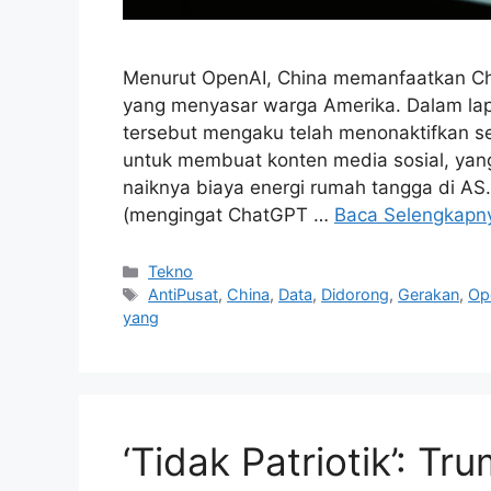
Menurut OpenAI, China memanfaatkan Ch
yang menyasar warga Amerika. Dalam lapo
tersebut mengaku telah menonaktifkan s
untuk membuat konten media sosial, ya
naiknya biaya energi rumah tangga di A
(mengingat ChatGPT …
Baca Selengkapn
Kategori
Tekno
Tag
AntiPusat
,
China
,
Data
,
Didorong
,
Gerakan
,
Op
yang
‘Tidak Patriotik’: T