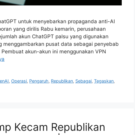
atGPT untuk menyebarkan propaganda anti-AI
ran yang dirilis Rabu kemarin, perusahaan
ejumlah akun ChatGPT palsu yang digunakan
ng menggambarkan pusat data sebagai penyebab
S. Pembuat akun-akun ini menggunakan VPN
ya
enAI
,
Operasi
,
Pengaruh
,
Republikan
,
Sebagai
,
Tegaskan
,
rump Kecam Republikan