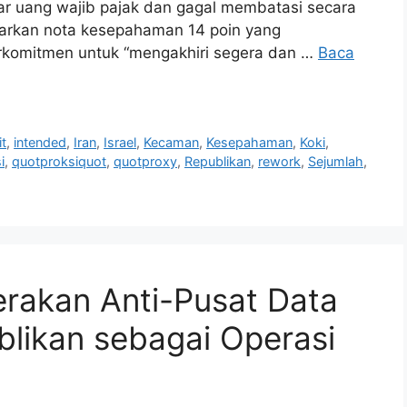
olar uang wajib pajak dan gagal membatasi secara
asarkan nota kesepahaman 14 poin yang
erkomitmen untuk “mengakhiri segera dan …
Baca
it
,
intended
,
Iran
,
Israel
,
Kecaman
,
Kesepahaman
,
Koki
,
i
,
quotproksiquot
,
quotproxy
,
Republikan
,
rework
,
Sejumlah
,
rakan Anti-Pusat Data
likan sebagai Operasi