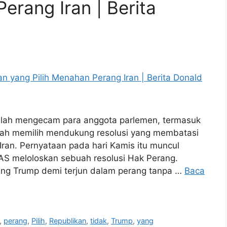
erang Iran | Berita
telah mengecam para anggota parlemen, termasuk
telah memilih mendukung resolusi yang membatasi
an. Pernyataan pada hari Kamis itu muncul
AS meloloskan sebuah resolusi Hak Perang.
ang Trump demi terjun dalam perang tanpa …
Baca
,
perang
,
Pilih
,
Republikan
,
tidak
,
Trump
,
yang