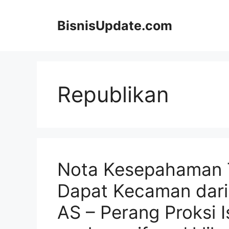
Langsung
ke
BisnisUpdate.com
isi
Republikan
Nota Kesepahaman 
Dapat Kecaman dari 
AS – Perang Proksi I