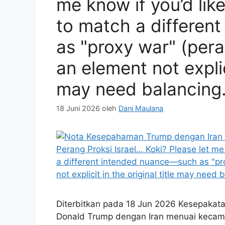
me know if you’d lik
to match a differe
as "proxy war" (pera
an element not explici
may need balancing
18 Juni 2026
oleh
Dani Maulana
Diterbitkan pada 18 Jun 2026 Kesepakat
Donald Trump dengan Iran menuai kecam