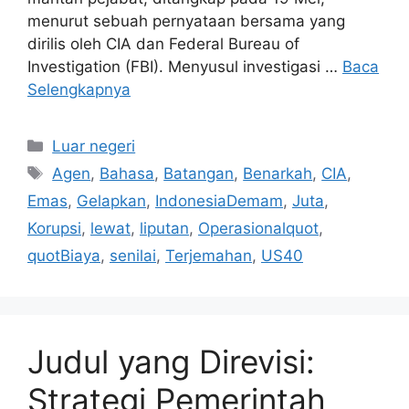
menurut sebuah pernyataan bersama yang
dirilis oleh CIA dan Federal Bureau of
Investigation (FBI). Menyusul investigasi …
Baca
Selengkapnya
Kategori
Luar negeri
Tag
Agen
,
Bahasa
,
Batangan
,
Benarkah
,
CIA
,
Emas
,
Gelapkan
,
IndonesiaDemam
,
Juta
,
Korupsi
,
lewat
,
liputan
,
Operasionalquot
,
quotBiaya
,
senilai
,
Terjemahan
,
US40
Judul yang Direvisi:
Strategi Pemerintah