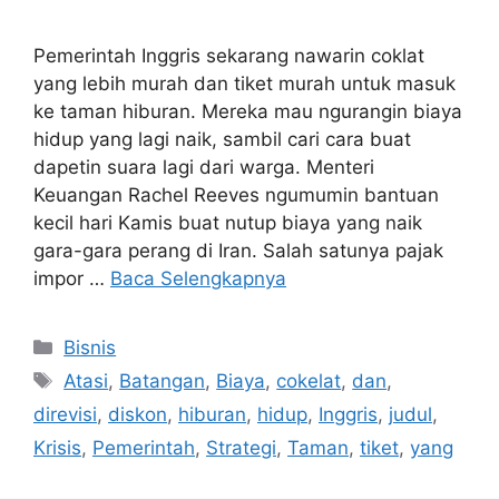
Pemerintah Inggris sekarang nawarin coklat
yang lebih murah dan tiket murah untuk masuk
ke taman hiburan. Mereka mau ngurangin biaya
hidup yang lagi naik, sambil cari cara buat
dapetin suara lagi dari warga. Menteri
Keuangan Rachel Reeves ngumumin bantuan
kecil hari Kamis buat nutup biaya yang naik
gara-gara perang di Iran. Salah satunya pajak
impor …
Baca Selengkapnya
Kategori
Bisnis
Tag
Atasi
,
Batangan
,
Biaya
,
cokelat
,
dan
,
direvisi
,
diskon
,
hiburan
,
hidup
,
Inggris
,
judul
,
Krisis
,
Pemerintah
,
Strategi
,
Taman
,
tiket
,
yang