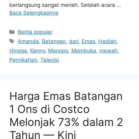
berlangsung sangat meriah. Setelah acara …
Baca Selengkapnya
Kategori
Berita populer
Tag
Amanda
,
Batangan
,
dari
,
Emas
,
Hadiah
,
Hingga
,
Kenny
,
Manopo
,
Membuka
,
mewah
,
Pernikahan
,
Televisi
Harga Emas Batangan
1 Ons di Costco
Melonjak 73% dalam 2
Tahun — Kini