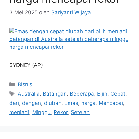
3 Mei 2025
oleh
Sariyanti Wijaya
SYDNEY (AP) —
Kategori
Bisnis
Tag
Australia
,
Batangan
,
Beberapa
,
Bijih
,
Cepat
,
dari
,
dengan
,
diubah
,
Emas
,
harga
,
Mencapai
,
menjadi
,
Minggu
,
Rekor
,
Setelah