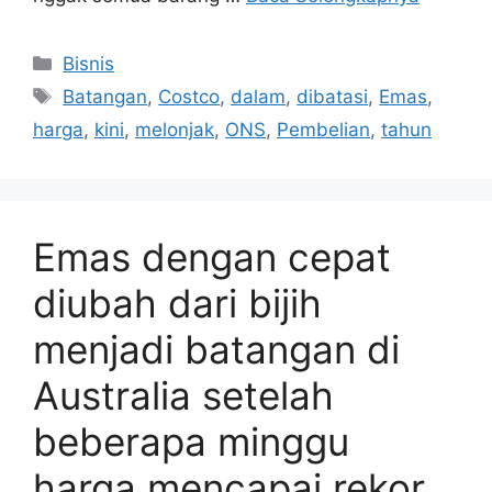
Kategori
Bisnis
Tag
Batangan
,
Costco
,
dalam
,
dibatasi
,
Emas
,
harga
,
kini
,
melonjak
,
ONS
,
Pembelian
,
tahun
Emas dengan cepat
diubah dari bijih
menjadi batangan di
Australia setelah
beberapa minggu
harga mencapai rekor