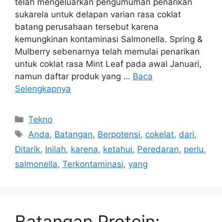
telah mengeluarkan pengumuman penarikan
sukarela untuk delapan varian rasa coklat
batang perusahaan tersebut karena
kemungkinan kontaminasi Salmonella. Spring &
Mulberry sebenarnya telah memulai penarikan
untuk coklat rasa Mint Leaf pada awal Januari,
namun daftar produk yang …
Baca
Selengkapnya
Kategori
Tekno
Tag
Anda
,
Batangan
,
Berpotensi
,
cokelat
,
dari
,
Ditarik
,
Inilah
,
karena
,
ketahui
,
Peredaran
,
perlu
,
salmonella
,
Terkontaminasi
,
yang
Batangan Protein: