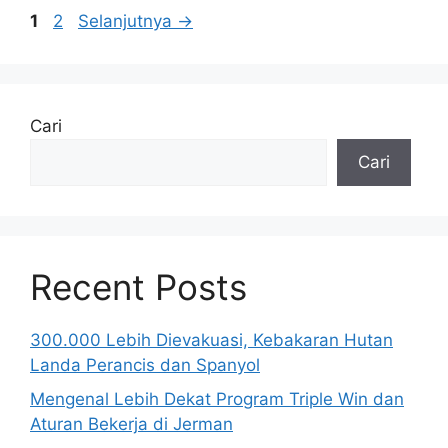
Halaman
Halaman
1
2
Selanjutnya
→
Cari
Cari
Recent Posts
300.000 Lebih Dievakuasi, Kebakaran Hutan
Landa Perancis dan Spanyol
Mengenal Lebih Dekat Program Triple Win dan
Aturan Bekerja di Jerman