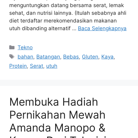
menguntungkan datang bersama serat, lemak
sehat, dan nutrisi lainnya. (Itulah sebabnya ahli
diet terdaftar merekomendasikan makanan
utuh dibanding alternatif …
Baca Selengkapnya
Kategori
Tekno
Tag
bahan
,
Batangan
,
Bebas
,
Gluten
,
Kaya
,
Protein
,
Serat
,
utuh
Membuka Hadiah
Pernikahan Mewah
Amanda Manopo &