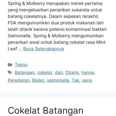
Spring & Mulberry merupakan merek pertama
yang mengeluarkan penarikan sukarela untuk
batang cokelatnya. Dalam sepekan terakhir,
FDA mengumumkan dua produk makanan lain
telah ditarik karena potensi kontaminasi bakteri
Salmonella. Spring & Mulberry mengumumkan
penarikan awal untuk batang cokelat rasa Mint
Leaf …
Baca Selengkapnya
Kategori
Tekno
Tag
Batangan
,
cokelat
,
dari
,
Ditarik
,
hanya
,
Peredaran
,
Risiko
,
salmonella
,
Tak
,
yang
Cokelat Batangan