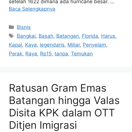
setelah 1622 dimana ada hurricane besar. …
Baca Selengkapnya
Kategori
Bisnis
Tag
Bangkai
,
Basah
,
Batangan
,
Florida
,
Harus
,
Kapal
,
Kaya
,
legendaris
,
Miliar
,
Penyelam
,
Perak
,
Raya
,
Rp15
,
tanpa
,
Temukan
Ratusan Gram Emas
Batangan hingga Valas
Disita KPK dalam OTT
Ditjen Imigrasi