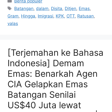
Kategori
Berita populer
Tag
Batangan
,
dalam
,
Disita
,
Ditjen
,
Emas
,
Gram
,
Hingga
,
Imigrasi
,
KPK
,
OTT
,
Ratusan
,
valas
[Terjemahan ke Bahasa
Indonesia] Demam
Emas: Benarkah Agen
CIA Gelapkan Emas
Batangan Senilai
US$40 Juta lewat